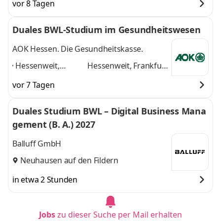
vor 8 Tagen
Duales BWL-Studium im Gesundheitswesen
AOK Hessen. Die Gesundheitskasse.
Hessenweit,
Hessenweit, Frankfurt
Frankfurt am Main,
am Main, Darmstadt,
vor 7 Tagen
Darmstadt, Kassel,
Kassel, Gießen,
Gießen, Dieburg,
Dieburg, Hanau,
Duales Studium BWL – Digital Business Mana
Hanau, Wiesbaden,
Wiesbaden, Marburg
gement (B. A.) 2027
Marburg
,
und 6 weitere
Balluff GmbH
Neuhausen auf den Fildern
in etwa 2 Stunden
Jobs
zu dieser Suche per Mail erhalten