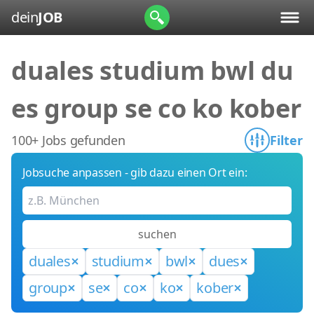
dein
JOB
duales studium bwl du
es group se co ko kober
100+ Jobs gefunden
Filter
Jobsuche anpassen - gib dazu einen Ort ein:
suchen
duales
studium
bwl
dues
group
se
co
ko
kober