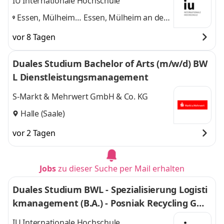
IU Internationale Hochschule
Essen, Mülheim
Essen, Mülheim an der
an der Ruhr,
Ruhr, Dortmund
und 1
vor 8 Tagen
Dortmund
,
weitere
Duales Studium Bachelor of Arts (m/w/d) BW
L Dienstleistungsmanagement
S-Markt & Mehrwert GmbH & Co. KG
Halle (Saale)
vor 2 Tagen
Jobs
zu dieser Suche per Mail erhalten
Duales Studium BWL - Spezialisierung Logisti
kmanagement (B.A.) - Posniak Recycling Gmb
H
IU Internationale Hochschule