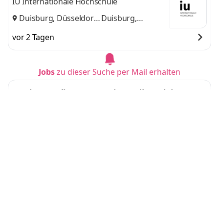
IU Internationale Hochschule
Duisburg, Düsseldorf
Duisburg,
und
Düsseldorf
vor 2 Tagen
Jobs
zu dieser Suche per Mail erhalten
Duales Studium BWL - Finanzdienstleistungs
management (B.A.) (m/w/d) 2027
Volkswagen Financial Services
Braunschweig
vor 2 Tagen
Duales Studium BWL & nachhaltiges Manage
ment (B.A.) + IK Ausbildung (2027)
Westnetz GmbH