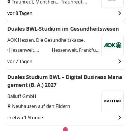
Traunreut, München
Traunreut,
und
München
vor 8 Tagen
Duales BWL-Studium im Gesundheitswesen
AOK Hessen. Die Gesundheitskasse.
Hessenweit,
Hessenweit, Frankfurt
Frankfurt am Main,
am Main, Darmstadt,
vor 7 Tagen
Darmstadt, Kassel,
Kassel, Gießen,
Gießen, Dieburg,
Dieburg, Hanau,
Duales Studium BWL – Digital Business Mana
Hanau, Wiesbaden,
Wiesbaden, Marburg
gement (B. A.) 2027
Marburg
,
und 6 weitere
Balluff GmbH
Neuhausen auf den Fildern
in etwa 1 Stunde