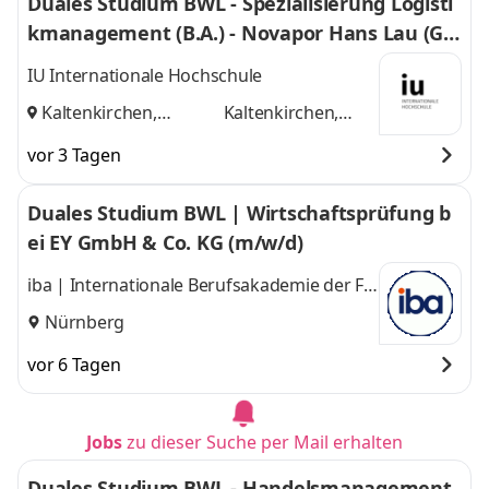
Duales Studium BWL - Spezialisierung Logisti
kmanagement (B.A.) - Novapor Hans Lau (G
mbH & Co) KG
IU Internationale Hochschule
Kaltenkirchen,
Kaltenkirchen,
Hamburg
und
Hamburg
vor 3 Tagen
Duales Studium BWL | Wirtschaftsprüfung b
ei EY GmbH & Co. KG (m/w/d)
iba | Internationale Berufsakademie der F +
U Unternehmensgruppe gGmbH
Nürnberg
vor 6 Tagen
Jobs
zu dieser Suche per Mail erhalten
Duales Studium BWL - Handelsmanagement