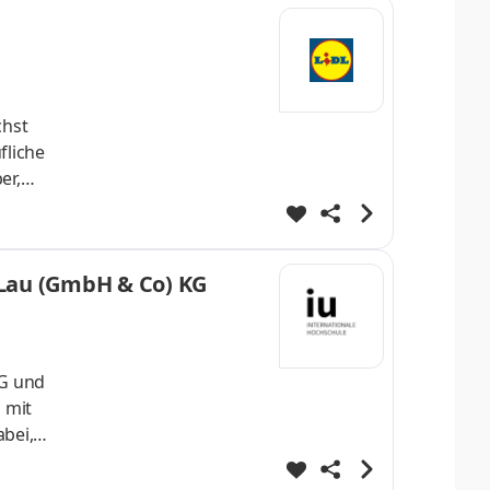
n. Werde
chst
fliche
er,
nnende
iche
ten
 Lau (GmbH & Co) KG
KG und
 mit
bei,
n wir