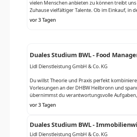
vielen Menschen anbieten zu können treibt uns an
Zuhause vielfältiger Talente. Ob im Einkauf, in 
Gestalter oder Dienstleister der Länder. Wir s
vor 3 Tagen
Aufgaben und Projekte in einem dynamischen und
Herausforderung. Denn Lidl lohnt sich. Dein du
Begrüßungsmonat bei der L
Duales Studium BWL - Food Manage
Lidl Dienstleistung GmbH & Co. KG
Du willst Theorie und Praxis perfekt kombinier
Vorlesungen an der DHBW Heilbronn und spann
übernimmst du verantwortungsvolle Aufgaben, a
Team begleitet und gefördert. Als Team gestalte
vor 3 Tagen
Produkten, Sortimentsoptimierungen, die Entw
Zulieferern. Was dabei nie zur Verhandlung ste
Duales Studium BWL - Immobilienwi
die Produktwelt der deutschen Filialien a
Lidl Dienstleistung GmbH & Co. KG