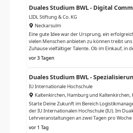
verteilt auf 84 Standorte in 27 Ländern - arb
Duales Studium BWL - Digital Com
auch Du Teil unseres Teams und start
LIDL Stiftung & Co. KG
Neckarsulm
Eine gute Idee war der Ursprung, ein erfolgreic
vielen Menschen anbieten zu können treibt uns an
Zuhause vielfältiger Talente. Ob im Einkauf, in 
Gestalter oder Dienstleister der Länder. Wir s
vor 3 Tagen
Aufgaben und Projekte in einem dynamischen und
Herausforderung. Denn Lidl lohnt sich. Dein du
Duales Studium BWL - Spezialisieru
Begrüßungsmonat bei der L
IU Internationale Hochschule
Kaltenkirchen, Hamburg
und
Kaltenkirchen
Starte Deine Zukunft im Bereich Logistikman
der IU Internationalen Hochschule (IU). Im Du
Lehrveranstaltungen an zwei Tagen pro Woche a
Dein Wissen gezielt zu vertiefen. Durch die Kom
vor 1 Tag
neue Möglichkeiten im Bereich Verpackung und