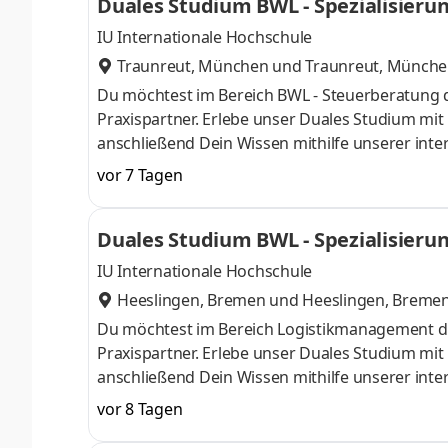
Duales Studium BWL - Spezialisierun
KG
IU Internationale Hochschule
Traunreut, München
und
Traunreut, Münch
Du möchtest im Bereich BWL - Steuerberatung 
Praxispartner. Erlebe unser Duales Studium mi
anschließend Dein Wissen mithilfe unserer inter
Unternehmen, Selbstständige und Privatpersone
vor 7 Tagen
Schwerpunkte liegen in der Finanz- und Lohnbu
Steuererklärungen sowie der laufenden steuerlic
Duales Studium BWL - Spezialisieru
mandantenorientiert. Als Praxispartner im dual
IU Internationale Hochschule
Heeslingen, Bremen
und
Heeslingen, Breme
Du möchtest im Bereich Logistikmanagement d
Praxispartner. Erlebe unser Duales Studium mi
anschließend Dein Wissen mithilfe unserer inte
im Laufe der 100-jährigen Historie vom klassi
vor 8 Tagen
Händler für Landmaschinen, Gartentechnik, Nutz