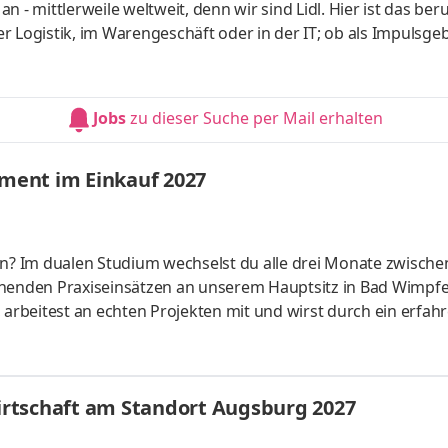
 - mittlerweile weltweit, denn wir sind Lidl. Hier ist das beru
der Logistik, im Warengeschäft oder in der IT; ob als Impulsgeb
uchen Anpacker, Durchstarter, Möglichmacher und bieten spa
 internationalen Umfeld. Bei Lidl findet jeder seine persönl
ales Studium startet am 1. September 2027 mit einem bezahl
Jobs
zu dieser Suche per Mail erhalten
ment im Einkauf 2027
en? Im dualen Studium wechselst du alle drei Monate zwische
enden Praxiseinsätzen an unserem Hauptsitz in Bad Wimpfe
rbeitest an echten Projekten mit und wirst durch ein erfah
n wir die Zukunft unseres Sortiments, z. B. durch die Entwic
icklung von Nachhaltigkeitsstrategien und Verhandlungen mi
ht? Das Miteinander auf Augenhöhe. Als Teil des Teams gestal
rtschaft am Standort Augsburg 2027