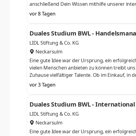
anschließend Dein Wissen mithilfe unserer inte
im Laufe der 100-jährigen Historie vom klassi
vor 8 Tagen
Händler für Landmaschinen, Gartentechnik, Nutz
verteilt auf 84 Standorte in 27 Ländern - arb
Duales Studium BWL - Handelsmana
auch Du Teil unseres Teams und
LIDL Stiftung & Co. KG
Neckarsulm
Eine gute Idee war der Ursprung, ein erfolgreic
vielen Menschen anbieten zu können treibt uns an
Zuhause vielfältiger Talente. Ob im Einkauf, in 
Gestalter oder Dienstleister der Länder. Wir s
vor 3 Tagen
Aufgaben und Projekte in einem dynamischen und
Herausforderung. Denn Lidl lohnt sich. Dein du
Duales Studium BWL - International 
Begrüßungsmonat bei der L
LIDL Stiftung & Co. KG
Neckarsulm
Eine gute Idee war der Ursprung, ein erfolgreic