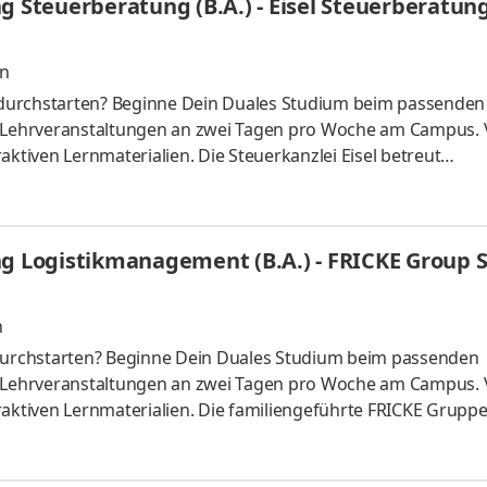
g Steuerberatung (B.A.) - Eisel Steuerberatun
en
durchstarten? Beginne Dein Duales Studium beim passenden
t Lehrveranstaltungen an zwei Tagen pro Woche am Campus. 
aktiven Lernmaterialien. Die Steuerkanzlei Eisel betreut
n in steuerlichen und betriebswirtschaftlichen Fragen. Uns
chhaltung, der Erstellung von Jahresabschlüssen und
hen Beratung. Wir arbeiten strukturiert, digital und
ng Logistikmanagement (B.A.) - FRICKE Group S
en Studium legen wir Wert darauf,
n
urchstarten? Beginne Dein Duales Studium beim passenden
t Lehrveranstaltungen an zwei Tagen pro Woche am Campus. 
raktiven Lernmaterialien. Die familiengeführte FRICKE Gruppe
schen Landmaschinenhändler zu einem erfolgreichen internati
fahrzeuge und Ersatzteile entwickelt. Mit 3.471 Mitarbeiter: