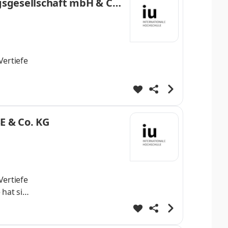
gsgesellschaft mbH & Co.
Vertiefe
ere
E & Co. KG
Vertiefe
 hat sich
onalen
innen -