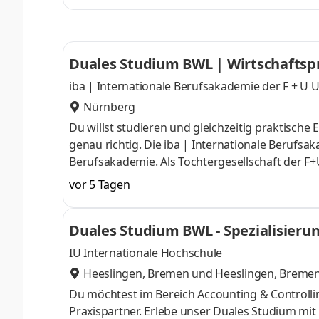
einfacher, Produkte besser und Kundenlösungen
Eigenverantwortung und moderne Technologien
Duales Studium BWL | Wirtschaftsp
iba | Internationale Berufsakademie der F +
Nürnberg
Du willst studieren und gleichzeitig praktisch
genau richtig. Die iba | Internationale Berufsa
Berufsakademie. Als Tochtergesellschaft der F
Erfahrung im Bildungssektor, dreizehn Studieno
vor 5 Tagen
Lehrpersonal und Professor:innen, aktuellen 
wir die ideale Bildungspartnerin für ein duales 
Duales Studium BWL - Spezialisierun
Woche. Dabei bist du zwei feste Tage an de
IU Internationale Hochschule
Heeslingen, Bremen
und
Heeslingen, Breme
Du möchtest im Bereich Accounting & Controll
Praxispartner. Erlebe unser Duales Studium mi