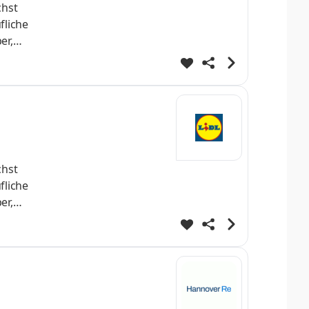
chst
fliche
er,
nnende
iche
ten
chst
fliche
er,
nnende
iche
ten