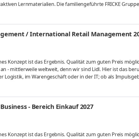
raktiven Lernmaterialien. Die familiengeführte FRICKE Gruppe
schen Landmaschinenhändler zu einem erfolgreichen internati
fahrzeuge und Ersatzteile entwickelt. Mit 3.471 Mitarbeiter:
eiten wir gemeinsam am weiteren Ausbau unserer Marktpositio
gement / International Retail Management 2
hes Konzept ist das Ergebnis. Qualität zum guten Preis mögli
 - mittlerweile weltweit, denn wir sind Lidl. Hier ist das beru
der Logistik, im Warengeschäft oder in der IT; ob als Impulsgeb
uchen Anpacker, Durchstarter, Möglichmacher und bieten spa
 internationalen Umfeld. Bei Lidl findet jeder seine persönl
ales Studium startet am 1. September 2027 mit einem bezahl
Business - Bereich Einkauf 2027
hes Konzept ist das Ergebnis. Qualität zum guten Preis mögli