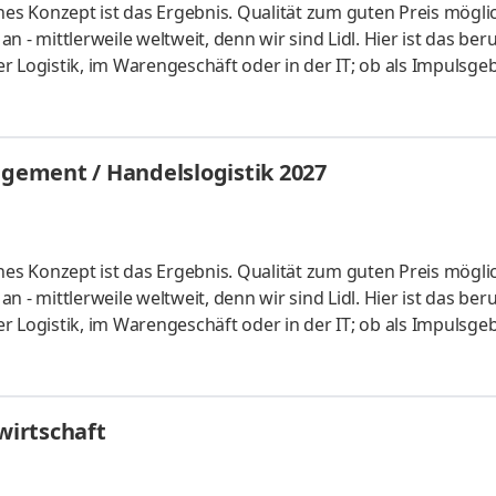
hes Konzept ist das Ergebnis. Qualität zum guten Preis mögli
 - mittlerweile weltweit, denn wir sind Lidl. Hier ist das beru
der Logistik, im Warengeschäft oder in der IT; ob als Impulsgeb
uchen Anpacker, Durchstarter, Möglichmacher und bieten spa
 internationalen Umfeld. Bei Lidl findet jeder seine persönl
ales Studium startet am 1. September 2027 mit einem bezahl
ement / Handelslogistik 2027
hes Konzept ist das Ergebnis. Qualität zum guten Preis mögli
 - mittlerweile weltweit, denn wir sind Lidl. Hier ist das beru
der Logistik, im Warengeschäft oder in der IT; ob als Impulsgeb
uchen Anpacker, Durchstarter, Möglichmacher und bieten spa
 internationalen Umfeld. Bei Lidl findet jeder seine persönl
ales Studium startet am 1. September 2027 mit einem bezahl
irtschaft