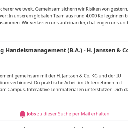
cherer welt­weit. Gemein­sam sichern wir Risiken von gestern
er: In unserem globalen Team aus rund 4.000 Kolleg:innen b
usammen. Wir verlassen uns aufeinander, challengen uns un
te konti­nuierlich weiter. Ob Modelle für Risiko­berechnunge
r unsere Kunden: Bei uns kannst du dein Know-how ein­bringe
lichen Arbeitgeber kennen und finde deinen Platz bei uns. Let's
ng Handelsmanagement (B.A.) - H. Janssen & C
ement gemeinsam mit der H. Janssen & Co. KG und der IU
udium verbindest Du praktische Arbeit im Unternehmen mit
m Campus. Interaktive Lehrmaterialien unterstützen Dich da
in kompetenter Fachhändler rund um das Dachdeckerhandwerk.
, schnelle Lieferungen, Mietgeräte- und Hochkran-Service,
Und das alles aus einer Hand. Modern, traditionell & familie
Jobs
zu dieser Suche per Mail erhalten
bei uns zum