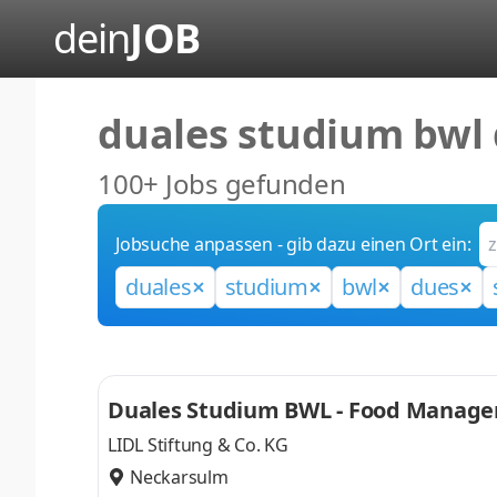
dein
JOB
duales studium bwl 
100+ Jobs gefunden
Jobsuche anpassen - gib dazu einen Ort ein:
duales
studium
bwl
dues
Duales Studium BWL - Food Manage
LIDL Stiftung & Co. KG
Neckarsulm