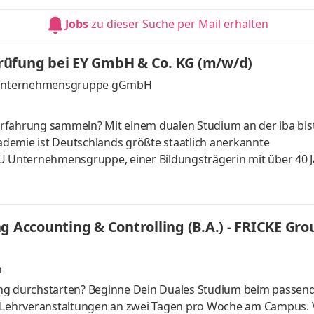
 nachhaltiger zu machen. Dabei setzen wir auf Teamgeist,
Jobs
zu dieser Suche per Mail erhalten
. Werde auch Du Tei
rüfung bei EY GmbH & Co. KG (m/w/d)
 U Unternehmensgruppe gGmbH
e Erfahrung sammeln? Mit einem dualen Studium an der iba bis
kademie ist Deutschlands größte staatlich anerkannte
+U Unternehmensgruppe, einer Bildungsträgerin mit über 40 
rten (plus virtuellem Campus) deutschlandweit, hochqualifiz
Inhalten sowie einem umfassenden Praxisunternehmensnetzw
Bachelorstudium. Du studierst an der iba im Modell der geteil
g Accounting & Controlling (B.A.) - FRICKE Gro
n
ing durchstarten? Beginne Dein Duales Studium beim passen
t Lehrveranstaltungen an zwei Tagen pro Woche am Campus. 