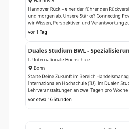
Hannover
Hannover Rück – einer der führenden Rück­versi
und morgen ab. Unsere Stärke? Connecting Pow
wir Wissen, Perspektiven und Verant­wortung z
entwickeln uns sowie unsere Services und Produk
vor 1 Tag
digitale Tools oder prag­matische Lösungen fü
mit­gestalten. Klingt gut? Lerne uns als verläss
Duales Studium BWL - Spezialisieru
Du kannst dich nicht zwischen Au
IU Internationale Hochschule
Bonn
Starte Deine Zukunft im Bereich Handelsmanag
Internationalen Hochschule (IU). Im Dualen St
Lehrveranstaltungen an zwei Tagen pro Woche a
Dein Wissen gezielt zu vertiefen. Janssen – E
vor etwa 16 Stunden
große Auswahl und Menge hochwertiger Produkte
erhalten unsere Kund:innen das Komplettpaket. 
Werde auch Du Teil unseres Teams und starte 