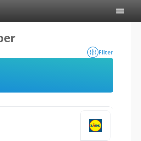
ber
Filter