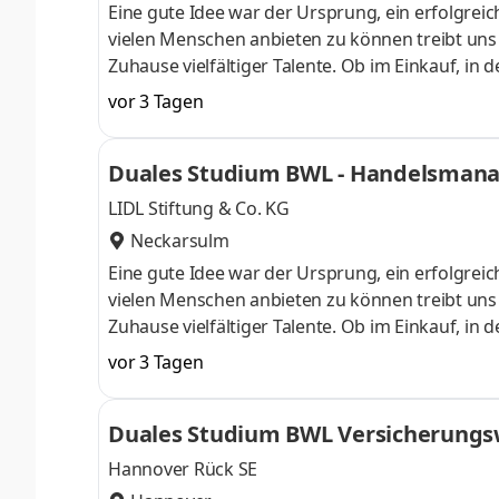
Eine gute Idee war der Ursprung, ein erfolgreic
vielen Menschen anbieten zu können treibt uns an
Zuhause vielfältiger Talente. Ob im Einkauf, in 
Gestalter oder Dienstleister der Länder. Wir s
vor 3 Tagen
Aufgaben und Projekte in einem dynamischen und
Herausforderung. Denn Lidl lohnt sich. Dein du
Duales Studium BWL - Handelsmanag
Begrüßungsmonat bei der L
LIDL Stiftung & Co. KG
Neckarsulm
Eine gute Idee war der Ursprung, ein erfolgreic
vielen Menschen anbieten zu können treibt uns an
Zuhause vielfältiger Talente. Ob im Einkauf, in 
Gestalter oder Dienstleister der Länder. Wir s
vor 3 Tagen
Aufgaben und Projekte in einem dynamischen und
Herausforderung. Denn Lidl lohnt sich. Dein du
Duales Studium BWL Versicherungsw
Begrüßungsmonat bei der L
Hannover Rück SE