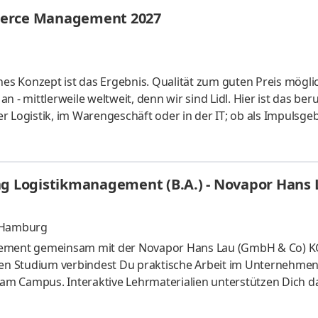
eiten wir gemeinsam am weiteren Ausbau unserer Marktpositio
merce Management 2027
hes Konzept ist das Ergebnis. Qualität zum guten Preis mögli
 - mittlerweile weltweit, denn wir sind Lidl. Hier ist das beru
der Logistik, im Warengeschäft oder in der IT; ob als Impulsgeb
uchen Anpacker, Durchstarter, Möglichmacher und bieten spa
 internationalen Umfeld. Bei Lidl findet jeder seine persönl
ales Studium startet am 1. September 2027 mit einem bezahl
ng Logistikmanagement (B.A.) - Novapor Hans
, Hamburg
agement gemeinsam mit der Novapor Hans Lau (GmbH & Co) 
alen Studium verbindest Du praktische Arbeit im Unternehmen
m Campus. Interaktive Lehrmaterialien unterstützen Dich da
bination von Kreativität, Fachwissen und Technologie eröffne
 Transportschutz. Wir arbeiten gemeinsam daran, Prozesse