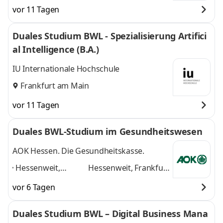
vor 11 Tagen
Duales Studium BWL - Spezialisierung Artifici
al Intelligence (B.A.)
IU Internationale Hochschule
Frankfurt am Main
vor 11 Tagen
Duales BWL-Studium im Gesundheitswesen
AOK Hessen. Die Gesundheitskasse.
Hessenweit,
Hessenweit, Frankfurt
Frankfurt am Main,
am Main, Darmstadt,
vor 6 Tagen
Darmstadt, Kassel,
Kassel, Gießen,
Gießen, Dieburg,
Dieburg, Hanau,
Duales Studium BWL – Digital Business Mana
Hanau, Wiesbaden,
Wiesbaden, Marburg