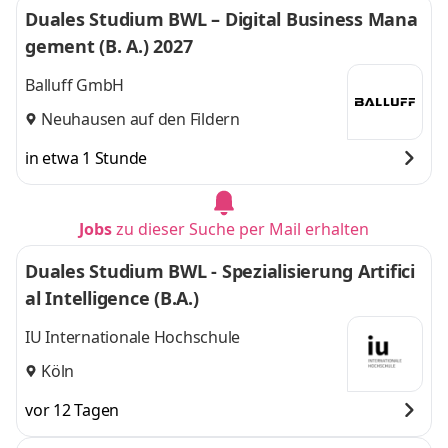
Duales Studium BWL – Digital Business Mana
Hanau, Wiesbaden,
Wiesbaden, Marburg
gement (B. A.) 2027
Marburg
,
und 6 weitere
Balluff GmbH
Neuhausen auf den Fildern
in etwa 1 Stunde
Jobs
zu dieser Suche per Mail erhalten
Duales Studium BWL - Spezialisierung Artifici
al Intelligence (B.A.)
IU Internationale Hochschule
Köln
vor 12 Tagen