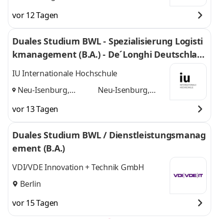
vor 12 Tagen
Duales Studium BWL - Spezialisierung Logisti
kmanagement (B.A.) - De´Longhi Deutschlan
d GmbH
IU Internationale Hochschule
Neu-Isenburg,
Neu-Isenburg,
Frankfurt am Main
Frankfurt am Main
vor 13 Tagen
und
Duales Studium BWL / Dienstleistungsmanag
ement (B.A.)
VDI/VDE Innovation + Technik GmbH
Berlin
vor 15 Tagen