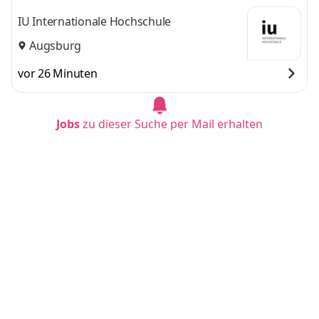
IU Internationale Hochschule
Augsburg
vor 26 Minuten
Jobs
zu dieser Suche per Mail erhalten
Duales Studium BWL (B.A.) am Campus oder
virtuell
IU Internationale Hochschule
Leipzig
vor 26 Minuten
Duales Studium BWL (B.A.) am Campus oder
virtuell