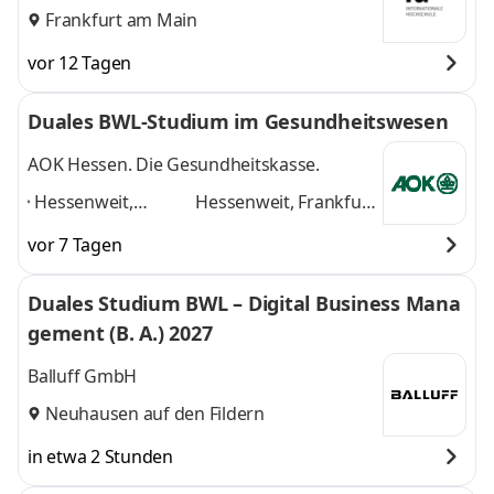
Frankfurt am Main
vor 12 Tagen
Duales BWL-Studium im Gesundheitswesen
AOK Hessen. Die Gesundheitskasse.
Hessenweit,
Hessenweit, Frankfurt
Frankfurt am Main,
am Main, Darmstadt,
vor 7 Tagen
Darmstadt, Kassel,
Kassel, Gießen,
Gießen, Dieburg,
Dieburg, Hanau,
Duales Studium BWL – Digital Business Mana
Hanau, Wiesbaden,
Wiesbaden, Marburg
gement (B. A.) 2027
Marburg
,
und 6 weitere
Balluff GmbH
Neuhausen auf den Fildern
in etwa 2 Stunden