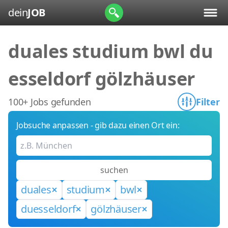
dein
JOB
duales studium bwl du
esseldorf gölzhäuser
100+ Jobs gefunden
Filter
Jobsuche anpassen - gib dazu einen Ort ein:
suchen
duales
studium
bwl
duesseldorf
gölzhäuser