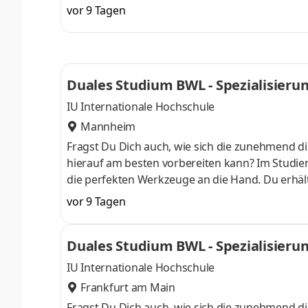
auch fundierte Kenntnisse in der Anwendung von
vor 9 Tagen
am Campus starten . Erlebe unser Duales Studi
anschließend Dein Wissen mithilfe unserer inter
einem Unternehmen in Deiner N
Duales Studium BWL - Spezialisierung 
IU Internationale Hochschule
Mannheim
Fragst Du Dich auch, wie sich die zunehmend di
hierauf am besten vorbereiten kann? Im Studieng
die perfekten Werkzeuge an die Hand. Du erhält
auch fundierte Kenntnisse in der Anwendung von
vor 9 Tagen
am Campus starten . Erlebe unser Duales Studi
anschließend Dein Wissen mithilfe unserer inter
Duales Studium BWL - Spezialisierung 
einem Unternehmen in Deiner N
IU Internationale Hochschule
Frankfurt am Main
Fragst Du Dich auch, wie sich die zunehmend di