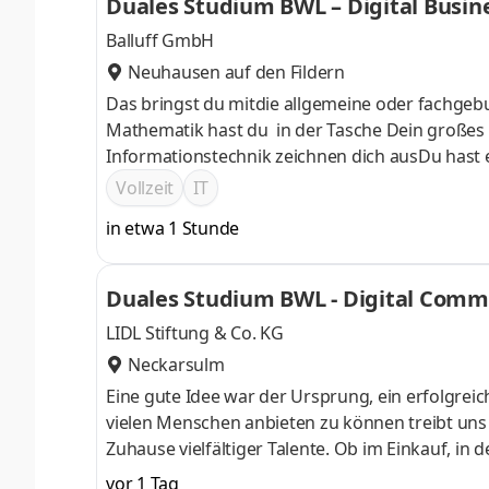
Duales Studium BWL – Digital Busin
Balluff GmbH
Neuhausen auf den Fildern
Das bringst du mitdie allgemeine oder fachgeb
Mathematik hast du in der Tasche Dein großes 
Informationstechnik zeichnen dich ausDu hast
vernetzten DenkenDu gehst gerne auf andere z
Vollzeit
IT
in etwa 1 Stunde
Duales Studium BWL - Digital Com
LIDL Stiftung & Co. KG
Neckarsulm
Eine gute Idee war der Ursprung, ein erfolgreic
vielen Menschen anbieten zu können treibt uns an
Zuhause vielfältiger Talente. Ob im Einkauf, in 
Gestalter oder Dienstleister der Länder. Wir s
vor 1 Tag