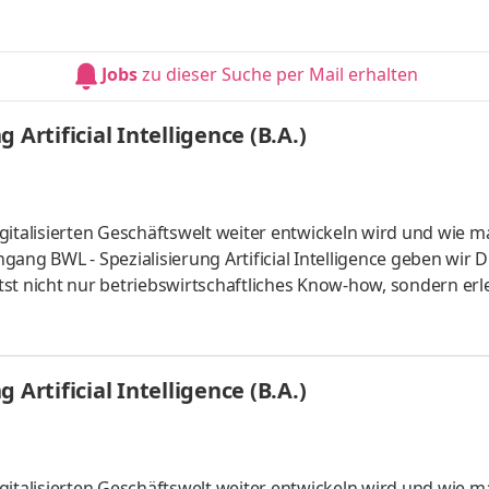
 künstlicher Intelligenz. Du kannst im April oder im Oktober
um mit Lehrveranstaltungen an zwei Tagen pro Woche. Vertie
aktiven Lernmaterialien. Deine Praxisphasen absolvierst Du b
Jobs
zu dieser Suche per Mail erhalten
Artificial Intelligence (B.A.)
gitalisierten Geschäftswelt weiter entwickeln wird und wie m
ang BWL - Spezialisierung Artificial Intelligence geben wir D
st nicht nur betriebswirtschaftliches Know-how, sondern erl
 künstlicher Intelligenz. Du kannst im April oder im Oktober
um mit Lehrveranstaltungen an zwei Tagen pro Woche. Vertie
aktiven Lernmaterialien. Deine Praxisphasen absolvierst Du b
Artificial Intelligence (B.A.)
gitalisierten Geschäftswelt weiter entwickeln wird und wie m