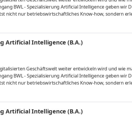
ang BWL - Spezialisierung Artificial Intelligence geben wir D
st nicht nur betriebswirtschaftliches Know-how, sondern erl
 künstlicher Intelligenz. Du kannst im April oder im Oktober
um mit Lehrveranstaltungen an zwei Tagen pro Woche. Vertie
aktiven Lernmaterialien. Deine Praxisphasen absolvierst Du b
Artificial Intelligence (B.A.)
gitalisierten Geschäftswelt weiter entwickeln wird und wie m
ang BWL - Spezialisierung Artificial Intelligence geben wir D
st nicht nur betriebswirtschaftliches Know-how, sondern erl
 künstlicher Intelligenz. Du kannst im April oder im Oktober
um mit Lehrveranstaltungen an zwei Tagen pro Woche. Vertie
aktiven Lernmaterialien. Deine Praxisphasen absolvierst Du b
Artificial Intelligence (B.A.)