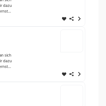
ir dazu
ernst
 direkt
fe
ei
an sich
ir dazu
ernst
 direkt
fe
ei