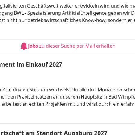
gitalisierten Geschäftswelt weiter entwickeln wird und wie m
ang BWL - Spezialisierung Artificial Intelligence geben wir D
st nicht nur betriebswirtschaftliches Know-how, sondern erl
 künstlicher Intelligenz. Du kannst im April oder im Oktober
um mit Lehrveranstaltungen an zwei Tagen pro Woche. Vertie
aktiven Lernmaterialien. Deine Praxisphasen absolvierst Du b
Jobs
zu dieser Suche per Mail erhalten
ment im Einkauf 2027
en? Im dualen Studium wechselst du alle drei Monate zwische
enden Praxiseinsätzen an unserem Hauptsitz in Bad Wimpfe
rbeitest an echten Projekten mit und wirst durch ein erfah
n wir die Zukunft unseres Sortiments, z. B. durch die Entwic
icklung von Nachhaltigkeitsstrategien und Verhandlungen mi
ht? Das Miteinander auf Augenhöhe. Als Teil des Teams gestal
rtschaft am Standort Augsburg 2027