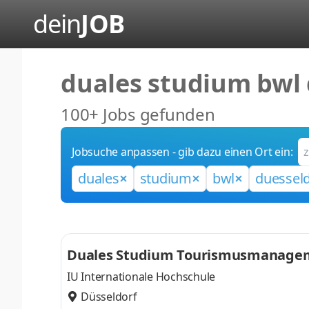
dein
JOB
duales studium bwl
100+ Jobs gefunden
Jobsuche anpassen - gib dazu einen Ort ein:
duales
studium
bwl
duesseld
Duales Studium Tourismusmanagemen
tel
IU Internationale Hochschule
Düsseldorf