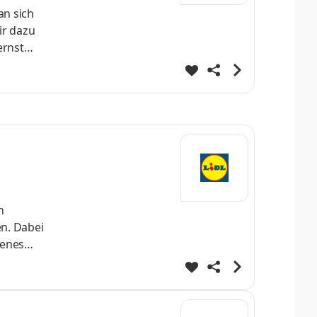
an sich
ir dazu
ernst
 direkt
fe
ei
n
n. Dabei
renes
klung von
t
test du