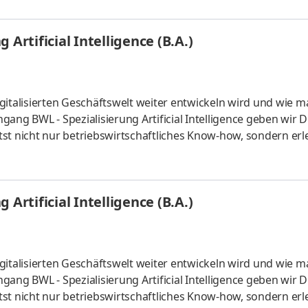
 internationalen Umfeld. Bei Lidl findet jeder seine persönl
ales Studium startet am 1. September 2027 mit einem bezahl
Artificial Intelligence (B.A.)
gitalisierten Geschäftswelt weiter entwickeln wird und wie m
ang BWL - Spezialisierung Artificial Intelligence geben wir D
st nicht nur betriebswirtschaftliches Know-how, sondern erl
 künstlicher Intelligenz. Du kannst im April oder im Oktober
um mit Lehrveranstaltungen an zwei Tagen pro Woche. Vertie
aktiven Lernmaterialien. Deine Praxisphasen absolvierst Du b
Artificial Intelligence (B.A.)
gitalisierten Geschäftswelt weiter entwickeln wird und wie m
ang BWL - Spezialisierung Artificial Intelligence geben wir D
st nicht nur betriebswirtschaftliches Know-how, sondern erl