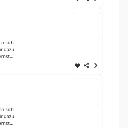
iche
ten
an sich
ir dazu
ernst
 direkt
fe
ei
an sich
ir dazu
ernst