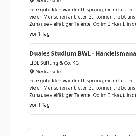
Neckarsulm
Eine gute Idee war der Ursprung, ein erfolgreic
vielen Menschen anbieten zu können treibt uns an
Zuhause vielfältiger Talente. Ob im Einkauf, in 
Gestalter oder Dienstleister der Länder. Wir s
vor 1 Tag
Aufgaben und Projekte in einem dynamischen und
Herausforderung. Denn Lidl lohnt sich. Dein du
Duales Studium BWL - Handelsmanag
Begrüßungsmonat bei der L
LIDL Stiftung & Co. KG
Neckarsulm
Eine gute Idee war der Ursprung, ein erfolgreic
vielen Menschen anbieten zu können treibt uns an
Zuhause vielfältiger Talente. Ob im Einkauf, in 
Gestalter oder Dienstleister der Länder. Wir s
vor 1 Tag
Aufgaben und Projekte in einem dynamischen und
Herausforderung. Denn Lidl lohnt sich. Dein du
Begrüßungsmonat bei der L