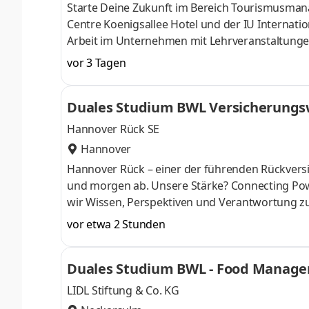
Starte Deine Zukunft im Bereich Tourismusm
Centre Koenigsallee Hotel und der IU Internati
Arbeit im Unternehmen mit Lehrveranstaltunge
unterstützen Dich dabei, Dein Wissen gezielt zu 
vor 3 Tagen
Hauptsächlich kommen unsere Gäste aus den Ber
Herzlichkeit und Leidenschaft Gastgeber:innen 
Duales Studium BWL Versicherungsw
Städteaufenthalt – stilvolle, farb
Hannover Rück SE
Hannover
Hannover Rück – einer der führenden Rück­versi
und morgen ab. Unsere Stärke? Connecting Pow
wir Wissen, Perspektiven und Verant­wortung z
entwickeln uns sowie unsere Services und Produk
vor etwa 2 Stunden
digitale Tools oder prag­matische Lösungen fü
mit­gestalten. Klingt gut? Lerne uns als verläss
Duales Studium BWL - Food Manage
Du kannst dich nicht zwischen Au
LIDL Stiftung & Co. KG