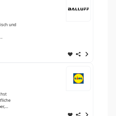
lisch und
chst
fliche
er,
nnende