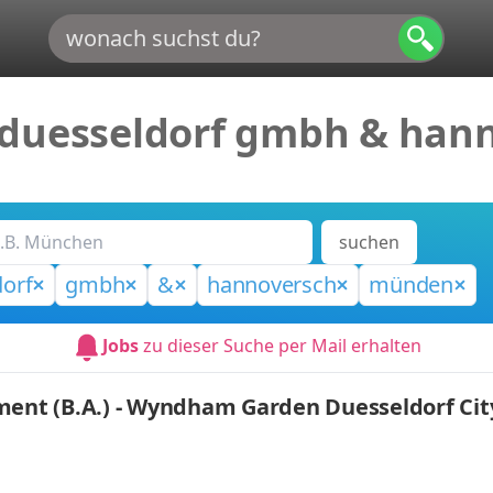
 duesseldorf gmbh & ha
suchen
orf
gmbh
&
hannoversch
münden
Jobs
zu dieser Suche per Mail erhalten
t (B.A.) - Wyndham Garden Duesseldorf City