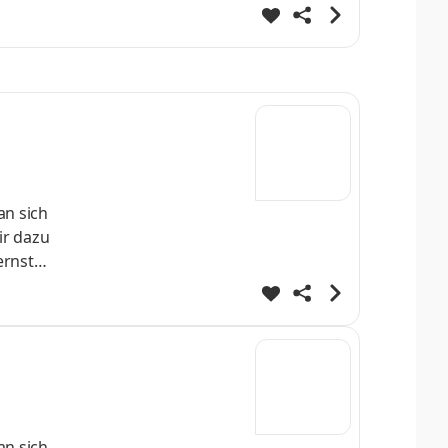
 direkt
fe
ei
an sich
ir dazu
ernst
 direkt
fe
ei
an sich