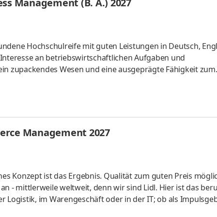
ess Management (B. A.) 2027
undene Hochschulreife mit guten Leistungen in Deutsch, Eng
Interesse an betriebswirtschaftlichen Aufgaben und
 ein zupackendes Wesen und eine ausgeprägte Fähigkeit zum
u und kannst dich gut ausdrücken
merce Management 2027
hes Konzept ist das Ergebnis. Qualität zum guten Preis mögli
 - mittlerweile weltweit, denn wir sind Lidl. Hier ist das beru
der Logistik, im Warengeschäft oder in der IT; ob als Impulsgeb
uchen Anpacker, Durchstarter, Möglichmacher und bieten spa