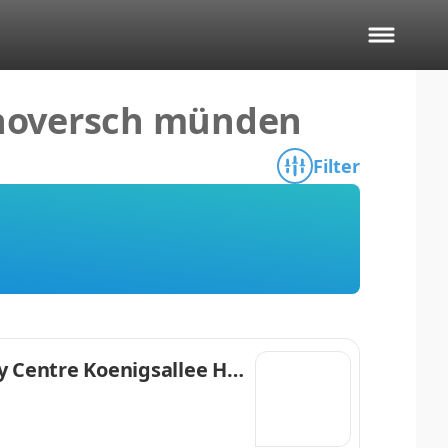
nnoversch münden
Filter
 Centre Koenigsallee Ho