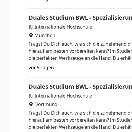
Aufgaben und Projekte in einem dynamischen und
Herausforderung. Denn Lidl lohnt sich. Dein du
Duales Studium BWL - Spezialisierung 
Begrüßungsmonat bei der L
IU Internationale Hochschule
München
Fragst Du Dich auch, wie sich die zunehmend di
hierauf am besten vorbereiten kann? Im Studieng
die perfekten Werkzeuge an die Hand. Du erhält
auch fundierte Kenntnisse in der Anwendung von
vor 9 Tagen
am Campus starten . Erlebe unser Duales Studi
anschließend Dein Wissen mithilfe unserer inter
Duales Studium BWL - Spezialisierung 
einem Unternehmen in Deiner N
IU Internationale Hochschule
Dortmund
Fragst Du Dich auch, wie sich die zunehmend di
hierauf am besten vorbereiten kann? Im Studieng
die perfekten Werkzeuge an die Hand. Du erhält