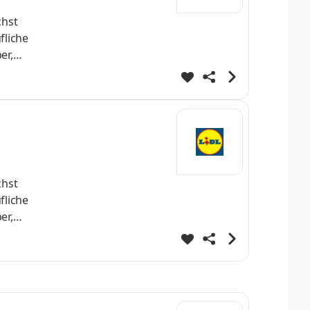
chst
fliche
er,
nnende
iche
ten
chst
fliche
er,
nnende
iche
ten