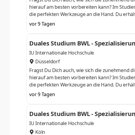
hierauf am besten vorbereiten kann? Im Studieng
die perfekten Werkzeuge an die Hand. Du erhält
auch fundierte Kenntnisse in der Anwendung von
vor 9 Tagen
am Campus starten . Erlebe unser Duales Studi
anschließend Dein Wissen mithilfe unserer inter
Duales Studium BWL - Spezialisierung 
einem Unternehmen in Deiner N
IU Internationale Hochschule
Düsseldorf
Fragst Du Dich auch, wie sich die zunehmend di
hierauf am besten vorbereiten kann? Im Studieng
die perfekten Werkzeuge an die Hand. Du erhält
auch fundierte Kenntnisse in der Anwendung von
vor 9 Tagen
am Campus starten . Erlebe unser Duales Studi
anschließend Dein Wissen mithilfe unserer inter
Duales Studium BWL - Spezialisierung 
einem Unternehmen in Deiner N
IU Internationale Hochschule
Köln