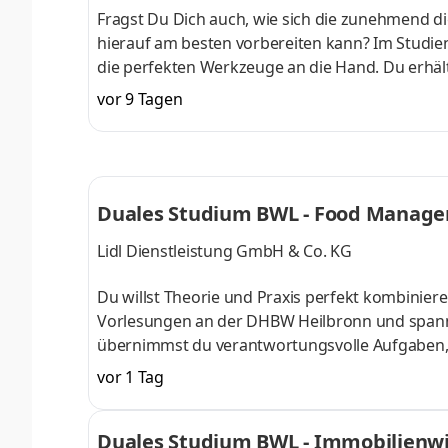
Fragst Du Dich auch, wie sich die zunehmend di
hierauf am besten vorbereiten kann? Im Studieng
die perfekten Werkzeuge an die Hand. Du erhält
auch fundierte Kenntnisse in der Anwendung von
vor 9 Tagen
am Campus starten . Erlebe unser Duales Studi
anschließend Dein Wissen mithilfe unserer inter
einem Unternehmen in Deiner N
Duales Studium BWL - Food Manage
Lidl Dienstleistung GmbH & Co. KG
Du willst Theorie und Praxis perfekt kombinier
Vorlesungen an der DHBW Heilbronn und spann
übernimmst du verantwortungsvolle Aufgaben, a
Team begleitet und gefördert. Als Team gestalte
vor 1 Tag
Produkten, Sortimentsoptimierungen, die Entw
Zulieferern. Was dabei nie zur Verhandlung ste
Duales Studium BWL - Immobilienwi
die Produktwelt der deutschen Filialien a