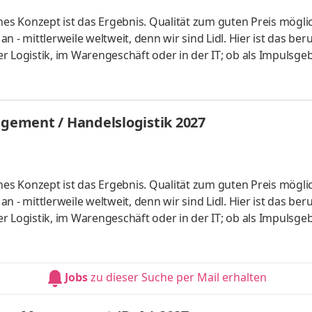
hes Konzept ist das Ergebnis. Qualität zum guten Preis mögli
 - mittlerweile weltweit, denn wir sind Lidl. Hier ist das beru
der Logistik, im Warengeschäft oder in der IT; ob als Impulsgeb
uchen Anpacker, Durchstarter, Möglichmacher und bieten spa
 internationalen Umfeld. Bei Lidl findet jeder seine persönl
ales Studium startet am 1. September 2027 mit einem bezahl
ement / Handelslogistik 2027
hes Konzept ist das Ergebnis. Qualität zum guten Preis mögli
 - mittlerweile weltweit, denn wir sind Lidl. Hier ist das beru
der Logistik, im Warengeschäft oder in der IT; ob als Impulsgeb
uchen Anpacker, Durchstarter, Möglichmacher und bieten spa
 internationalen Umfeld. Bei Lidl findet jeder seine persönl
ales Studium startet am 1. September 2027 mit einem bezahl
Jobs
zu dieser Suche per Mail erhalten