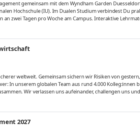
anagement gemeinsam mit dem Wyndham Garden Duesseldorf
onalen Hochschule (IU). Im Dualen Studium verbindest Du pra
n an zwei Tagen pro Woche am Campus. Interaktive Lehrmate
vertiefen. Unser Gästekreis ist vielfältig und kommt aus aller
eichen Messen und Freizeit. Wir suchen Teamplayer:innen, 
sind. Als Hotel garni bieten wir einen idealen Ausgangspunkt
irtschaft
cherer welt­weit. Gemein­sam sichern wir Risiken von gestern
er: In unserem globalen Team aus rund 4.000 Kolleg:innen b
usammen. Wir verlassen uns aufeinander, challengen uns un
te konti­nuierlich weiter. Ob Modelle für Risiko­berechnunge
r unsere Kunden: Bei uns kannst du dein Know-how ein­bringe
lichen Arbeitgeber kennen und finde deinen Platz bei uns. Let's
ment 2027