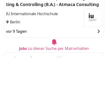
ting & Controlling (B.A.) - Atmaca Consulting
IU Internationale Hochschule
Berlin
vor 9 Tagen
Jobs
zu dieser Suche per Mail erhalten
Duales Studium BWL – Risk & Insurance Man
agement (m/w/d)
Aon
Stuttgart
vor 10 Tagen
Duales Studium BWL - Spezialisierung Artifici