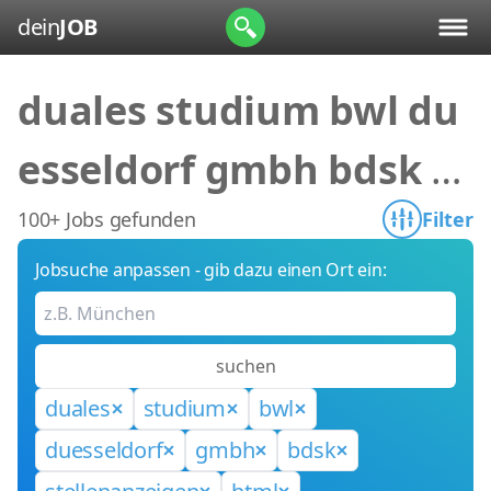
dein
JOB
duales studium bwl du
esseldorf gmbh bdsk st
ellenanzeigen html
100+ Jobs gefunden
Filter
Jobsuche anpassen - gib dazu einen Ort ein:
suchen
duales
studium
bwl
duesseldorf
gmbh
bdsk