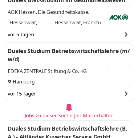
Duales BWL-Studium im Gesundheitswesen
AOK Hessen. Die Gesundheitskasse.
Hessenweit,
Hessenweit, Frankfurt
Frankfurt am Main,
am Main, Darmstadt,
vor 6 Tagen
Darmstadt, Kassel,
Kassel, Gießen,
Gießen, Dieburg,
Dieburg, Hanau,
Duales Studium Betriebswirtschaftslehre (m/
Hanau, Wiesbaden,
Wiesbaden, Marburg
w/d)
Marburg
,
und 6 weitere
EDEKA ZENTRALE Stiftung & Co. KG
Hamburg
vor 15 Tagen
Jobs
zu dieser Suche per Mail erhalten
Duales Studium Betriebswirtschaftslehre (B.
A.) - Altländer Kuvertier Service GmbH