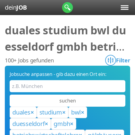
dein
JOB
duales studium bwl du
esseldorf gmbh betrieb
swirtschaftslehre gölz
100+ Jobs gefunden
Filter
Jobsuche anpassen - gib dazu einen Ort ein:
häuser &
suchen
duales
studium
bwl
duesseldorf
gmbh