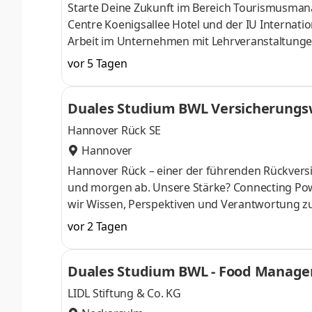
Starte Deine Zukunft im Bereich Tourismusm
Centre Koenigsallee Hotel und der IU Internati
Arbeit im Unternehmen mit Lehrveranstaltunge
unterstützen Dich dabei, Dein Wissen gezielt zu 
vor 5 Tagen
Hauptsächlich kommen unsere Gäste aus den Ber
Herzlichkeit und Leidenschaft Gastgeber:innen 
Duales Studium BWL Versicherungsw
Städteaufenthalt – stilvolle, farb
Hannover Rück SE
Hannover
Hannover Rück – einer der führenden Rück­versi
und morgen ab. Unsere Stärke? Connecting Pow
wir Wissen, Perspektiven und Verant­wortung z
entwickeln uns sowie unsere Services und Produk
vor 2 Tagen
digitale Tools oder prag­matische Lösungen fü
mit­gestalten. Klingt gut? Lerne uns als verläss
Duales Studium BWL - Food Manage
Du kannst dich nicht zwischen Au
LIDL Stiftung & Co. KG