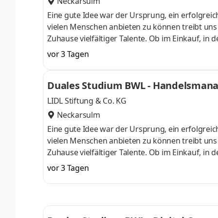
Neckarsulm
Eine gute Idee war der Ursprung, ein erfolgreic
vielen Menschen anbieten zu können treibt uns an
Zuhause vielfältiger Talente. Ob im Einkauf, in 
Gestalter oder Dienstleister der Länder. Wir s
vor 3 Tagen
Aufgaben und Projekte in einem dynamischen und
Herausforderung. Denn Lidl lohnt sich. Dein du
Duales Studium BWL - Handelsmanag
Begrüßungsmonat bei der L
LIDL Stiftung & Co. KG
Neckarsulm
Eine gute Idee war der Ursprung, ein erfolgreic
vielen Menschen anbieten zu können treibt uns an
Zuhause vielfältiger Talente. Ob im Einkauf, in 
Gestalter oder Dienstleister der Länder. Wir s
vor 3 Tagen
Aufgaben und Projekte in einem dynamischen und
Herausforderung. Denn Lidl lohnt sich. Dein du
Begrüßungsmonat bei der L