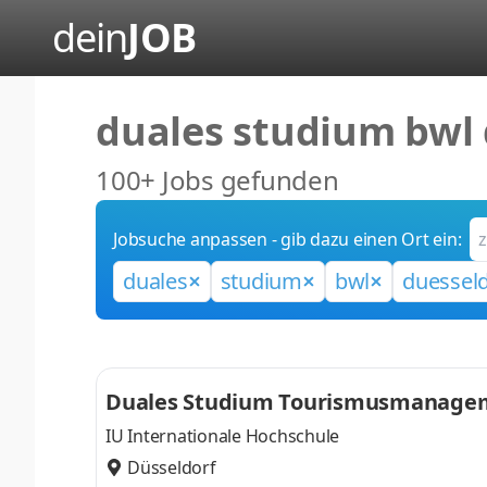
dein
JOB
duales studium bwl 
100+ Jobs gefunden
Jobsuche anpassen - gib dazu einen Ort ein:
duales
studium
bwl
duesseld
Duales Studium Tourismusmanagemen
tel
IU Internationale Hochschule
Düsseldorf