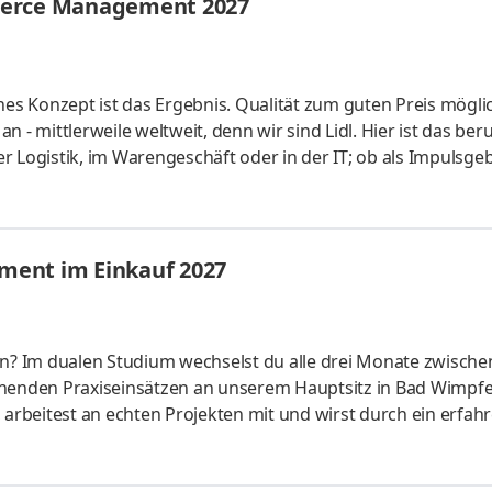
merce Management 2027
hes Konzept ist das Ergebnis. Qualität zum guten Preis mögli
 - mittlerweile weltweit, denn wir sind Lidl. Hier ist das beru
der Logistik, im Warengeschäft oder in der IT; ob als Impulsgeb
uchen Anpacker, Durchstarter, Möglichmacher und bieten spa
 internationalen Umfeld. Bei Lidl findet jeder seine persönl
ales Studium startet am 1. September 2027 mit einem bezahl
ment im Einkauf 2027
en? Im dualen Studium wechselst du alle drei Monate zwische
enden Praxiseinsätzen an unserem Hauptsitz in Bad Wimpfe
rbeitest an echten Projekten mit und wirst durch ein erfah
n wir die Zukunft unseres Sortiments, z. B. durch die Entwic
icklung von Nachhaltigkeitsstrategien und Verhandlungen mi