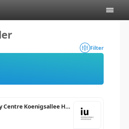
ler
Filter
 Centre Koenigsallee Ho