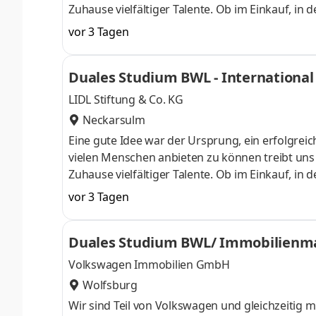
Zuhause vielfältiger Talente. Ob im Einkauf, in 
Gestalter oder Dienstleister der Länder. Wir s
vor 3 Tagen
Aufgaben und Projekte in einem dynamischen und
Herausforderung. Denn Lidl lohnt sich. Dein du
Duales Studium BWL - International 
Begrüßungsmonat bei der L
LIDL Stiftung & Co. KG
Neckarsulm
Eine gute Idee war der Ursprung, ein erfolgreic
vielen Menschen anbieten zu können treibt uns an
Zuhause vielfältiger Talente. Ob im Einkauf, in 
Gestalter oder Dienstleister der Länder. Wir s
vor 3 Tagen
Aufgaben und Projekte in einem dynamischen und
Herausforderung. Denn Lidl lohnt sich. Dein du
Duales Studium BWL/ Immobilien
Begrüßungsmonat bei der L
Volkswagen Immobilien GmbH
Wolfsburg
Wir sind Teil von Volkswagen und gleichzeitig 