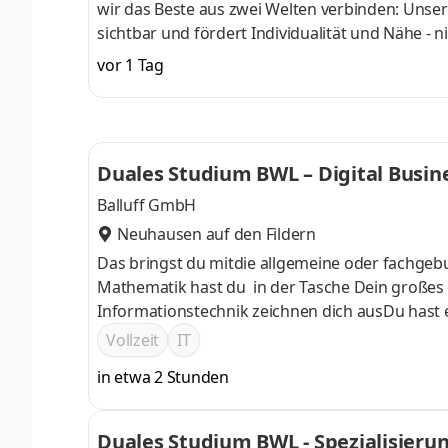
wir das Beste aus zwei Welten verbinden: Unse
sichtbar und fördert Individualität und Nähe - 
Führungskräften und Management. Auf der and
vor 1 Tag
Konzerns eine echte Balance zwischen Arbeit und
Deine Möglichkeiten bei uns. Nutze sie und bew
bewerbung@vwimmobilien.de. Aufgaben Schul
Duales Studium BWL – Digital Busin
Balluff GmbH
Neuhausen auf den Fildern
Das bringst du mitdie allgemeine oder fachgeb
Mathematik hast du in der Tasche Dein großes 
Informationstechnik zeichnen dich ausDu hast
vernetzten DenkenDu gehst gerne auf andere z
Vollzeit
IT
in etwa 2 Stunden
Duales Studium BWL - Spezialisieru