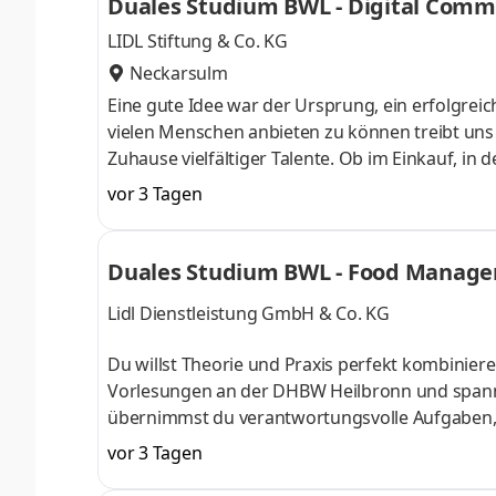
Duales Studium BWL - Digital Com
LIDL Stiftung & Co. KG
Neckarsulm
Eine gute Idee war der Ursprung, ein erfolgreic
vielen Menschen anbieten zu können treibt uns an
Zuhause vielfältiger Talente. Ob im Einkauf, in 
Gestalter oder Dienstleister der Länder. Wir s
vor 3 Tagen
Aufgaben und Projekte in einem dynamischen und
Herausforderung. Denn Lidl lohnt sich. Dein du
Begrüßungsmonat bei der L
Duales Studium BWL - Food Manage
Lidl Dienstleistung GmbH & Co. KG
Du willst Theorie und Praxis perfekt kombinier
Vorlesungen an der DHBW Heilbronn und spann
übernimmst du verantwortungsvolle Aufgaben, a
Team begleitet und gefördert. Als Team gestalte
vor 3 Tagen
Produkten, Sortimentsoptimierungen, die Entw