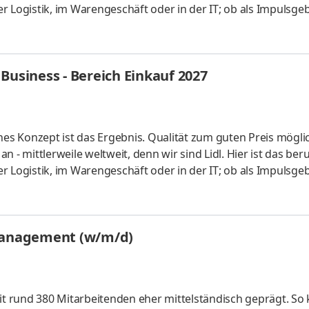
der Logistik, im Warengeschäft oder in der IT; ob als Impulsgeb
uchen Anpacker, Durchstarter, Möglichmacher und bieten spa
 internationalen Umfeld. Bei Lidl findet jeder seine persönl
ales Studium startet am 1. September 2027 mit einem bezahl
Business - Bereich Einkauf 2027
hes Konzept ist das Ergebnis. Qualität zum guten Preis mögli
 - mittlerweile weltweit, denn wir sind Lidl. Hier ist das beru
der Logistik, im Warengeschäft oder in der IT; ob als Impulsgeb
uchen Anpacker, Durchstarter, Möglichmacher und bieten spa
 internationalen Umfeld. Bei Lidl findet jeder seine persönl
ales Studium startet am 1. September 2027 mit einem bezahl
management (w/m/d)
mit rund 380 Mitarbeitenden eher mittelständisch geprägt. So