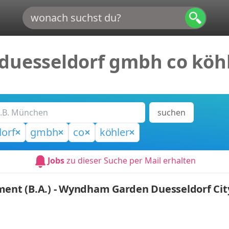
duesseldorf gmbh co köh
suchen
orf
gmbh
co
köhler
Jobs
zu dieser Suche per Mail erhalten
t (B.A.) - Wyndham Garden Duesseldorf City