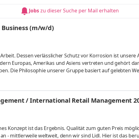
strategisch zu denken, effizient zu planen und im Team nac
Jobs
zu dieser Suche per Mail erhalten
nd ein fa
 Business (m/w/d)
 Arbeit. Dessen verlässlicher Schutz vor Korrosion ist unsere
ern Europas, Amerikas und Asiens vertreten und gehört dam
en. Die Philosophie unserer Gruppe basiert auf gelebten W
ich für den Unternehmenserfolg, menschlich verantwortlich
rantwortung für die Umwelt: Diese Prinzipien begleiten die
 1973 und gelten bis heute. WERDEN SIE TEIL UNSERES TEAM
gement / International Retail Management 2
ufgaben Im du
hes Konzept ist das Ergebnis. Qualität zum guten Preis mögli
 - mittlerweile weltweit, denn wir sind Lidl. Hier ist das beru