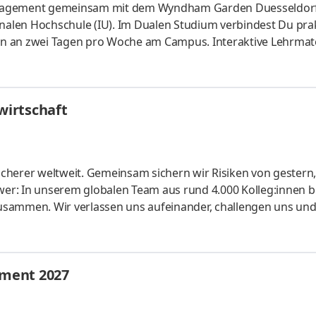
anagement gemeinsam mit dem Wyndham Garden Duesseldorf
onalen Hochschule (IU). Im Dualen Studium verbindest Du pra
n an zwei Tagen pro Woche am Campus. Interaktive Lehrmate
vertiefen. Unser Gästekreis ist vielfältig und kommt aus aller
eichen Messen und Freizeit. Wir suchen Teamplayer:innen, 
sind. Als Hotel garni bieten wir einen idealen Ausgangspunkt
irtschaft
cherer welt­weit. Gemein­sam sichern wir Risiken von gestern
er: In unserem globalen Team aus rund 4.000 Kolleg:innen b
usammen. Wir verlassen uns aufeinander, challengen uns un
te konti­nuierlich weiter. Ob Modelle für Risiko­berechnunge
r unsere Kunden: Bei uns kannst du dein Know-how ein­bringe
lichen Arbeitgeber kennen und finde deinen Platz bei uns. Let's
ment 2027