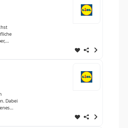
chst
fliche
er,
nnende
iche
ten
n
n. Dabei
renes
klung von
t