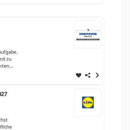
hhaltige
 Aufgabe.
it zu
erten
S – WIR
027
chst
fliche