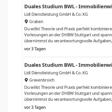
Zulieferern. Was dabei nie zur Verhandlung ste
Duales Studium BWL - Immobilienwi
die Produktwelt der deutschen Filialien a
Lidl Dienstleistung GmbH & Co. KG
Graben
Du willst Theorie und Praxis perfekt kombinier
Vorlesungen an der DHBW Stuttgart und spann
übernimmst du verantwortungsvolle Aufgaben, a
Team begleitet und gefördert. Wir wollen für un
vor 3 Tagen
Immobilien Portfoliomanagement machst – du m
erfolgreiches Immobilienmanagement bedeutet, 
Duales Studium BWL - Immobilienwi
Werte zu schaffen – und dafür Wertschätzung u
Lidl Dienstleistung GmbH & Co. KG
Grevenbroich
Du willst Theorie und Praxis perfekt kombinier
Vorlesungen an der DHBW Stuttgart und spann
übernimmst du verantwortungsvolle Aufgaben, a
Team begleitet und gefördert. Wir wollen für un
vor 3 Tagen
Immobilien Portfoliomanagement machst – du m