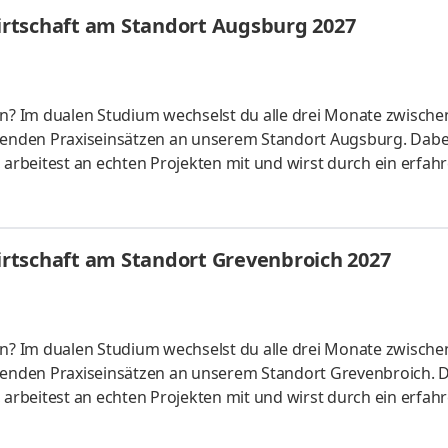
ht? Das Miteinander auf Augenhöhe. Als Teil des Teams gestal
rtschaft am Standort Augsburg 2027
en? Im dualen Studium wechselst du alle drei Monate zwische
enden Praxiseinsätzen an unserem Standort Augsburg. Dabe
rbeitest an echten Projekten mit und wirst durch ein erfah
sere Immobilien nur das Beste. Dich zum Beispiel. Egal, was 
achst es mit vollem Einsatz. Gemeinsam zeigen wir, dass
strategisch zu denken, effizient zu planen und im Team nac
rtschaft am Standort Grevenbroich 2027
nd ein faires
en? Im dualen Studium wechselst du alle drei Monate zwische
enden Praxiseinsätzen an unserem Standort Grevenbroich. 
rbeitest an echten Projekten mit und wirst durch ein erfah
sere Immobilien nur das Beste. Dich zum Beispiel. Egal, was 
achst es mit vollem Einsatz. Gemeinsam zeigen wir, dass