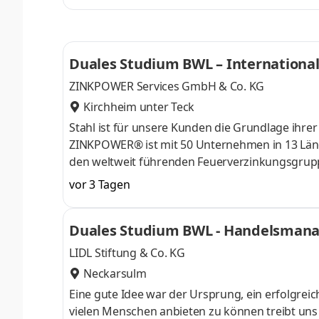
erfolgreiches Immobilienmanagement bedeutet, 
Werte zu schaffen – und dafür Wertschätzung u
Duales Studium BWL – International
ZINKPOWER Services GmbH & Co. KG
Kirchheim unter Teck
Stahl ist für unsere Kunden die Grundlage ihrer
ZINKPOWER® ist mit 50 Unternehmen in 13 Länd
den weltweit führenden Feuerverzinkungsgrupp
und Verantwortung. Wirtschaftlich verantwortl
vor 3 Tagen
gegenüber den Mitarbeitern, in ökologischer Ve
Entwicklung von ZINKPOWER seit der Gründung
Duales Studium BWL - Handelsmana
FREUEN UNS DARAUF, SIE KENNENZULERNEN! A
LIDL Stiftung & Co. KG
Neckarsulm
Eine gute Idee war der Ursprung, ein erfolgreic
vielen Menschen anbieten zu können treibt uns an