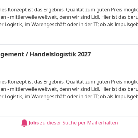
hes Konzept ist das Ergebnis. Qualität zum guten Preis mögli
 - mittlerweile weltweit, denn wir sind Lidl. Hier ist das beru
der Logistik, im Warengeschäft oder in der IT; ob als Impulsgeb
uchen Anpacker, Durchstarter, Möglichmacher und bieten spa
 internationalen Umfeld. Bei Lidl findet jeder seine persönl
ales Studium startet am 1. September 2027 mit einem bezahl
ement / Handelslogistik 2027
hes Konzept ist das Ergebnis. Qualität zum guten Preis mögli
 - mittlerweile weltweit, denn wir sind Lidl. Hier ist das beru
der Logistik, im Warengeschäft oder in der IT; ob als Impulsgeb
uchen Anpacker, Durchstarter, Möglichmacher und bieten spa
 internationalen Umfeld. Bei Lidl findet jeder seine persönl
ales Studium startet am 1. September 2027 mit einem bezahl
Jobs
zu dieser Suche per Mail erhalten