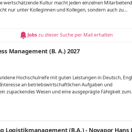
re wertschätzende Kultur macht jeden einzelnen Mitarbeiten
nicht nur unter Kolleginnen und Kollegen, sondern auch zu
eren Seite ermöglichen die attraktiven Rahmenbedingungen
 Freizeit. Unser Team und unsere Tätigkeiten sind so vielfält
irb Dich jetzt! Bei Fragen zu diesem Job wende dich gerne an
Jobs
zu dieser Suche per Mail erhalten
abschlu
ess Management (B. A.) 2027
undene Hochschulreife mit guten Leistungen in Deutsch, Eng
Interesse an betriebswirtschaftlichen Aufgaben und
 ein zupackendes Wesen und eine ausgeprägte Fähigkeit zum
u und kannst dich gut ausdrücken
ng Logistikmanagement (B.A.) - Novapor Hans