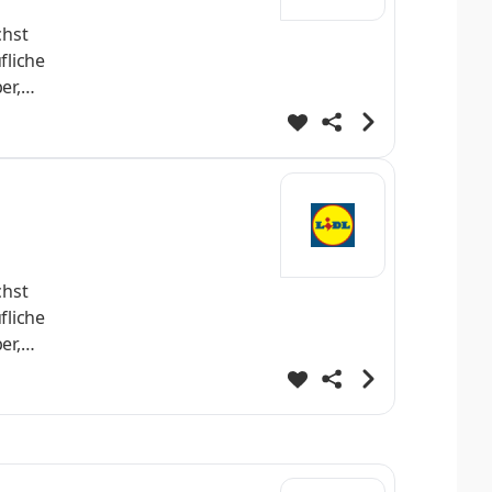
chst
fliche
er,
nnende
iche
ten
chst
fliche
er,
nnende
iche
ten