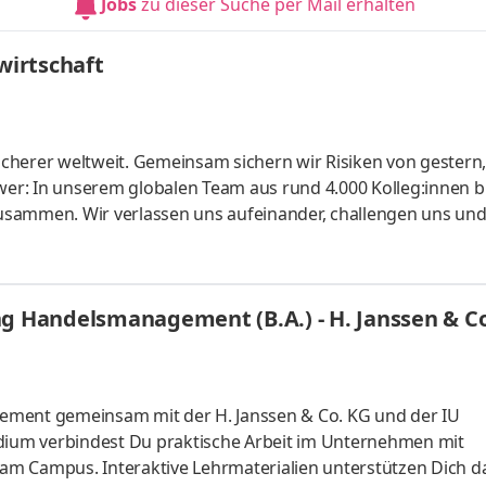
Jobs
zu dieser Suche per Mail erhalten
. Werde auch Du Tei
irtschaft
cherer welt­weit. Gemein­sam sichern wir Risiken von gestern
er: In unserem globalen Team aus rund 4.000 Kolleg:innen b
usammen. Wir verlassen uns aufeinander, challengen uns un
te konti­nuierlich weiter. Ob Modelle für Risiko­berechnunge
r unsere Kunden: Bei uns kannst du dein Know-how ein­bringe
lichen Arbeitgeber kennen und finde deinen Platz bei uns. Let's
ng Handelsmanagement (B.A.) - H. Janssen & C
ement gemeinsam mit der H. Janssen & Co. KG und der IU
udium verbindest Du praktische Arbeit im Unternehmen mit
m Campus. Interaktive Lehrmaterialien unterstützen Dich da