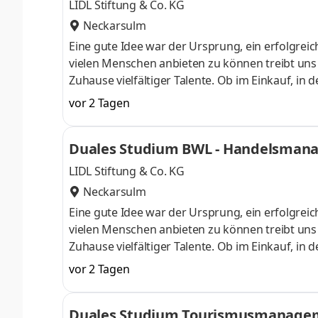
LIDL Stiftung & Co. KG
Neckarsulm
Eine gute Idee war der Ursprung, ein erfolgreic
vielen Menschen anbieten zu können treibt uns an
Zuhause vielfältiger Talente. Ob im Einkauf, in 
Gestalter oder Dienstleister der Länder. Wir s
vor 2 Tagen
Aufgaben und Projekte in einem dynamischen und
Herausforderung. Denn Lidl lohnt sich. Dein du
Duales Studium BWL - Handelsmanag
Begrüßungsmonat bei der L
LIDL Stiftung & Co. KG
Neckarsulm
Eine gute Idee war der Ursprung, ein erfolgreic
vielen Menschen anbieten zu können treibt uns an
Zuhause vielfältiger Talente. Ob im Einkauf, in 
Gestalter oder Dienstleister der Länder. Wir s
vor 2 Tagen
Aufgaben und Projekte in einem dynamischen und
Herausforderung. Denn Lidl lohnt sich. Dein du
Duales Studium Tourismusmanagemen
Begrüßungsmonat bei der L