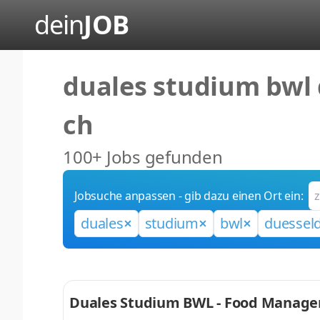
dein
JOB
duales studium bwl
ch
100+ Jobs gefunden
Jobsuche anpassen - gib dazu einen Ort ein:
duales
studium
bwl
duesseld
Duales Studium BWL - Food Manage