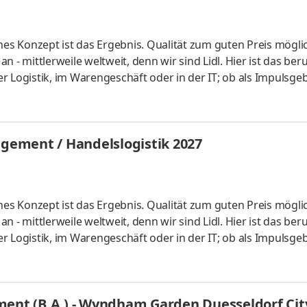
hes Konzept ist das Ergebnis. Qualität zum guten Preis mögli
 - mittlerweile weltweit, denn wir sind Lidl. Hier ist das beru
der Logistik, im Warengeschäft oder in der IT; ob als Impulsgeb
uchen Anpacker, Durchstarter, Möglichmacher und bieten spa
 internationalen Umfeld. Bei Lidl findet jeder seine persönl
ales Studium startet am 1. September 2027 mit einem bezahl
ement / Handelslogistik 2027
hes Konzept ist das Ergebnis. Qualität zum guten Preis mögli
 - mittlerweile weltweit, denn wir sind Lidl. Hier ist das beru
der Logistik, im Warengeschäft oder in der IT; ob als Impulsgeb
uchen Anpacker, Durchstarter, Möglichmacher und bieten spa
 internationalen Umfeld. Bei Lidl findet jeder seine persönl
ales Studium startet am 1. September 2027 mit einem bezahl
t (B.A.) - Wyndham Garden Duesseldorf City