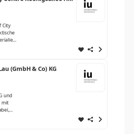
 City
ktische
rialien
 Welt!
die mit
 für den
 Lau (GmbH & Co) KG
KG und
 mit
bei,
n wir