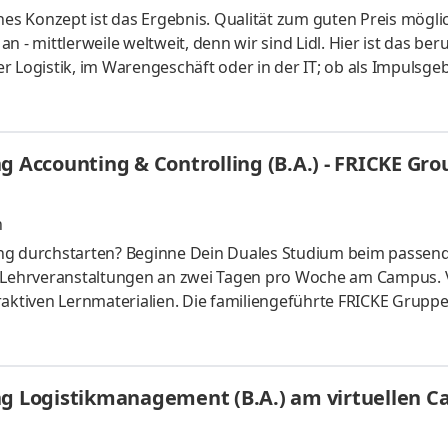
hes Konzept ist das Ergebnis. Qualität zum guten Preis mögli
 - mittlerweile weltweit, denn wir sind Lidl. Hier ist das beru
der Logistik, im Warengeschäft oder in der IT; ob als Impulsgeb
uchen Anpacker, Durchstarter, Möglichmacher und bieten spa
 internationalen Umfeld. Bei Lidl findet jeder seine persönl
ales Studium startet am 1. September 2027 mit einem bezahl
g Accounting & Controlling (B.A.) - FRICKE Gro
n
ing durchstarten? Beginne Dein Duales Studium beim passen
t Lehrveranstaltungen an zwei Tagen pro Woche am Campus. 
raktiven Lernmaterialien. Die familiengeführte FRICKE Gruppe
schen Landmaschinenhändler zu einem erfolgreichen internati
fahrzeuge und Ersatzteile entwickelt. Mit 3.471 Mitarbeiter:
eiten wir gemeinsam am weiteren Ausbau unserer Marktpositio
ung Logistikmanagement (B.A.) am virtuellen 