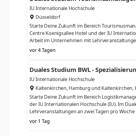
tel
IU Internationale Hochschule
Düsseldorf
Starte Deine Zukunft im Bereich Tourismusm
Centre Koenigsallee Hotel und der IU Internati
Arbeit im Unternehmen mit Lehrveranstaltunge
unterstützen Dich dabei, Dein Wissen gezielt zu 
vor 4 Tagen
Hauptsächlich kommen unsere Gäste aus den Ber
Herzlichkeit und Leidenschaft Gastgeber:innen 
Duales Studium BWL - Spezialisieru
Städteaufenthalt – stilvolle, farb
IU Internationale Hochschule
Kaltenkirchen, Hamburg
und
Kaltenkirchen
Starte Deine Zukunft im Bereich Logistikman
der IU Internationalen Hochschule (IU). Im Du
Lehrveranstaltungen an zwei Tagen pro Woche a
Dein Wissen gezielt zu vertiefen. Durch die Kom
vor 1 Tag
neue Möglichkeiten im Bereich Verpackung und
einfacher, Produkte besser und Kundenlösungen