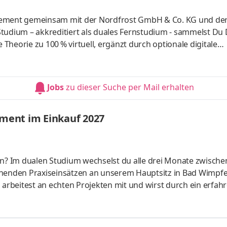
gement gemeinsam mit der Nordfrost GmbH & Co. KG und der
tudium – akkreditiert als duales Fernstudium - sammelst Du
heorie zu 100 % virtuell, ergänzt durch optionale digitale
 Logistiker aus Leidenschaft. Als Deutschlands Marktführer im
0 Mitarbeiterinnen und Mitarbeiter in der Europa-Zentrale im
it gelegenen NORDFROST-Tiefkühlstandorten. Werde auch Du 
Jobs
zu dieser Suche per Mail erhalten
er
ment im Einkauf 2027
en? Im dualen Studium wechselst du alle drei Monate zwische
enden Praxiseinsätzen an unserem Hauptsitz in Bad Wimpfe
rbeitest an echten Projekten mit und wirst durch ein erfah
n wir die Zukunft unseres Sortiments, z. B. durch die Entwic
icklung von Nachhaltigkeitsstrategien und Verhandlungen mi
ht? Das Miteinander auf Augenhöhe. Als Teil des Teams gestal