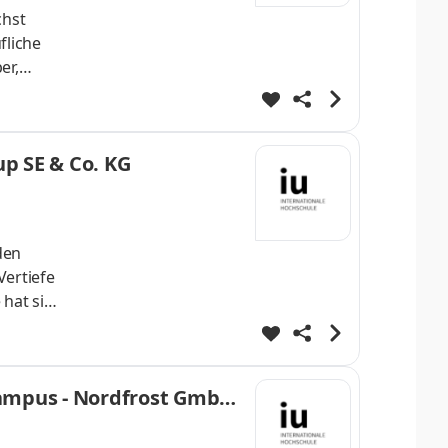
chst
fliche
er,
nnende
iche
ten
up SE & Co. KG
den
Vertiefe
 hat sich
onalen
innen -
n. Werde
Campus - Nordfrost GmbH