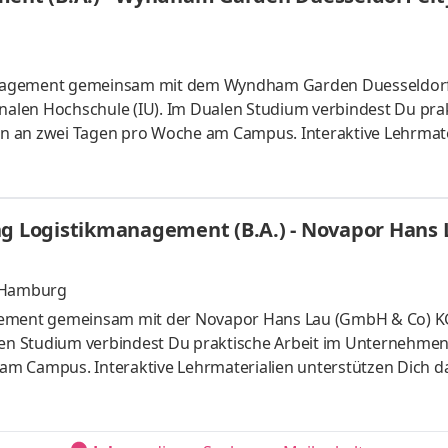
anagement gemeinsam mit dem Wyndham Garden Duesseldorf
onalen Hochschule (IU). Im Dualen Studium verbindest Du pra
n an zwei Tagen pro Woche am Campus. Interaktive Lehrmate
vertiefen. Unser Gästekreis ist vielfältig und kommt aus aller
eichen Messen und Freizeit. Wir suchen Teamplayer:innen, 
sind. Als Hotel garni bieten wir einen idealen Ausgangspunkt
ng Logistikmanagement (B.A.) - Novapor Hans
, Hamburg
agement gemeinsam mit der Novapor Hans Lau (GmbH & Co) 
alen Studium verbindest Du praktische Arbeit im Unternehmen
m Campus. Interaktive Lehrmaterialien unterstützen Dich da
bination von Kreativität, Fachwissen und Technologie eröffne
 Transportschutz. Wir arbeiten gemeinsam daran, Prozesse
 nachhaltiger zu machen. Dabei setzen wir auf Teamgeist,