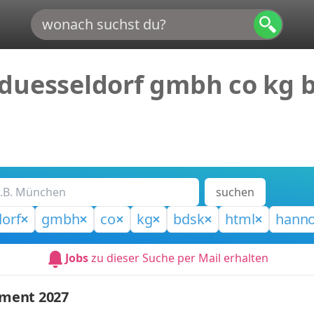
 duesseldorf gmbh co kg 
suchen
orf
gmbh
co
kg
bdsk
html
hanno
Jobs
zu dieser Suche per Mail erhalten
ment 2027