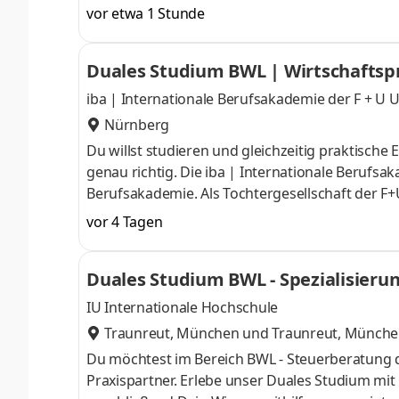
Dein Wissen gezielt zu vertiefen. Janssen – E
vor etwa 1 Stunde
große Auswahl und Menge hochwertiger Produkte
erhalten unsere Kund:innen das Komplettpaket. 
Duales Studium BWL | Wirtschaftsp
Werde auch Du Teil unseres Teams und starte 
iba | Internationale Berufsakademie der F +
Nürnberg
Du willst studieren und gleichzeitig praktisch
genau richtig. Die iba | Internationale Berufsa
Berufsakademie. Als Tochtergesellschaft der F
Erfahrung im Bildungssektor, dreizehn Studieno
vor 4 Tagen
Lehrpersonal und Professor:innen, aktuellen 
wir die ideale Bildungspartnerin für ein duales 
Duales Studium BWL - Spezialisierun
Woche. Dabei bist du zwei feste Tage an de
KG
IU Internationale Hochschule
Traunreut, München
und
Traunreut, Münch
Du möchtest im Bereich BWL - Steuerberatung 
Praxispartner. Erlebe unser Duales Studium mi