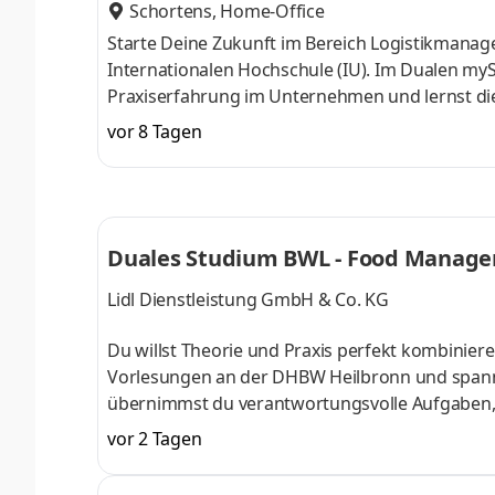
Schortens, Home-Office
Starte Deine Zukunft im Bereich Logistikmana
Internationalen Hochschule (IU). Im Dualen myS
Praxiserfahrung im Unternehmen und lernst die T
Begleitveranstaltungen. Seit 50 Jahren sind wir
vor 8 Tagen
der Tiefkühllogistik beschäftigen wir rund 2.30
friesischen Schortens und an den 40 bundeswe
unseres Teams und starte bei uns zum 1. Oktob
Duales Studium BWL - Food Manage
Lidl Dienstleistung GmbH & Co. KG
Du willst Theorie und Praxis perfekt kombinier
Vorlesungen an der DHBW Heilbronn und spann
übernimmst du verantwortungsvolle Aufgaben, a
Team begleitet und gefördert. Als Team gestalte
vor 2 Tagen
Produkten, Sortimentsoptimierungen, die Entw
Zulieferern. Was dabei nie zur Verhandlung ste