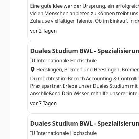
Eine gute Idee war der Ursprung, ein erfolgreic
vielen Menschen anbieten zu können treibt uns an
Zuhause vielfältiger Talente. Ob im Einkauf, in 
Gestalter oder Dienstleister der Länder. Wir s
vor 2 Tagen
Aufgaben und Projekte in einem dynamischen und
Herausforderung. Denn Lidl lohnt sich. Dein du
Duales Studium BWL - Spezialisierun
Begrüßungsmonat bei der L
IU Internationale Hochschule
Heeslingen, Bremen
und
Heeslingen, Breme
Du möchtest im Bereich Accounting & Controll
Praxispartner. Erlebe unser Duales Studium mi
anschließend Dein Wissen mithilfe unserer inte
im Laufe der 100-jährigen Historie vom klassi
vor 7 Tagen
Händler für Landmaschinen, Gartentechnik, Nutz
verteilt auf 84 Standorte in 27 Ländern - arb
Duales Studium BWL - Spezialisier
auch Du Teil unseres Teams und
& Co. KG
IU Internationale Hochschule