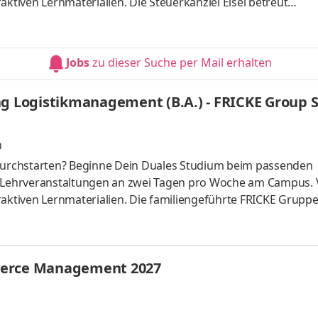
aktiven Lernmaterialien. Die Steuerkanzlei Eisel betreut
n in steuerlichen und betriebswirtschaftlichen Fragen. Uns
chhaltung, der Erstellung von Jahresabschlüssen und
hen Beratung. Wir arbeiten strukturiert, digital und
Jobs
zu dieser Suche per Mail erhalten
en Studium legen wir Wert darauf,
ng Logistikmanagement (B.A.) - FRICKE Group S
n
urchstarten? Beginne Dein Duales Studium beim passenden
t Lehrveranstaltungen an zwei Tagen pro Woche am Campus. 
raktiven Lernmaterialien. Die familiengeführte FRICKE Gruppe
schen Landmaschinenhändler zu einem erfolgreichen internati
fahrzeuge und Ersatzteile entwickelt. Mit 3.471 Mitarbeiter:
eiten wir gemeinsam am weiteren Ausbau unserer Marktpositio
merce Management 2027