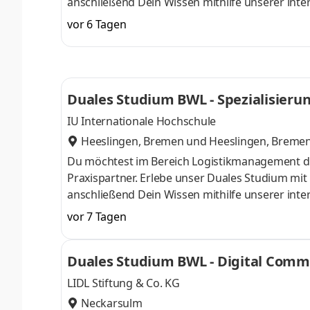
anschließend Dein Wissen mithilfe unserer inter
Unternehmen, Selbstständige und Privatpersone
vor 6 Tagen
Schwerpunkte liegen in der Finanz- und Lohnbu
Steuererklärungen sowie der laufenden steuerlic
mandantenorientiert. Als Praxispartner im dual
Duales Studium BWL - Spezialisieru
IU Internationale Hochschule
Heeslingen, Bremen
und
Heeslingen, Breme
Du möchtest im Bereich Logistikmanagement d
Praxispartner. Erlebe unser Duales Studium mi
anschließend Dein Wissen mithilfe unserer inte
im Laufe der 100-jährigen Historie vom klassi
vor 7 Tagen
Händler für Landmaschinen, Gartentechnik, Nutz
verteilt auf 84 Standorte in 27 Ländern - arb
Duales Studium BWL - Digital Com
auch Du Teil unseres Teams und start
LIDL Stiftung & Co. KG
Neckarsulm