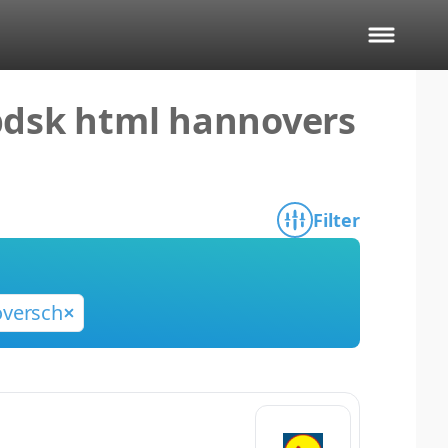
bdsk html hannovers
Filter
versch