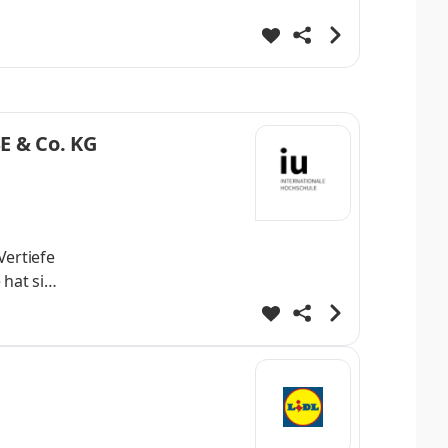
ere
E & Co. KG
Vertiefe
 hat sich
onalen
innen -
n. Werde