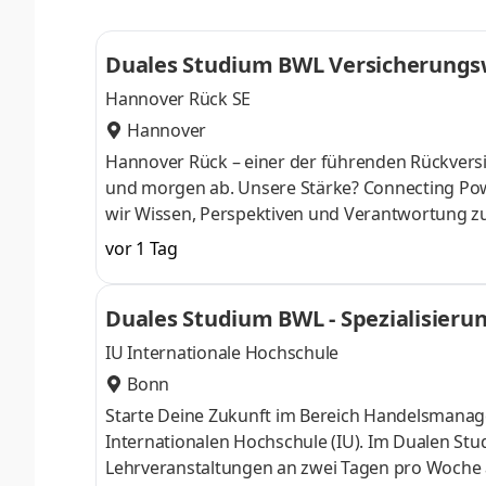
Eigenverantwortung und moderne Technologien
Duales Studium BWL Versicherungsw
Hannover Rück SE
Hannover
Hannover Rück – einer der führenden Rück­versi
und morgen ab. Unsere Stärke? Connecting Pow
wir Wissen, Perspektiven und Verant­wortung z
entwickeln uns sowie unsere Services und Produk
vor 1 Tag
digitale Tools oder prag­matische Lösungen fü
mit­gestalten. Klingt gut? Lerne uns als verläss
Duales Studium BWL - Spezialisieru
Du kannst dich nicht zwischen Au
IU Internationale Hochschule
Bonn
Starte Deine Zukunft im Bereich Handelsmanag
Internationalen Hochschule (IU). Im Dualen St
Lehrveranstaltungen an zwei Tagen pro Woche a