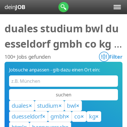
dein
JOB
duales studium bwl du
esseldorf gmbh co kg h
tml hannoversch
100+ Jobs gefunden
Filter
Jobsuche anpassen - gib dazu einen Ort ein:
suchen
duales
studium
bwl
duesseldorf
gmbh
co
kg