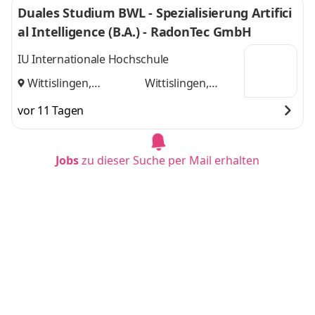
Duales Studium BWL - Spezialisierung Artifici
al Intelligence (B.A.) - RadonTec GmbH
IU Internationale Hochschule
Wittislingen,
Wittislingen,
Augsburg
und
Augsburg
vor 11 Tagen
Jobs
zu dieser Suche per Mail erhalten
Duales Studium BWL - Spezialisierung Logisti
kmanagement (B.A.) - HAVI Logistics GmbH
IU Internationale Hochschule
Duisburg, Düsseldorf
Duisburg,
und
Düsseldorf
vor 11 Tagen