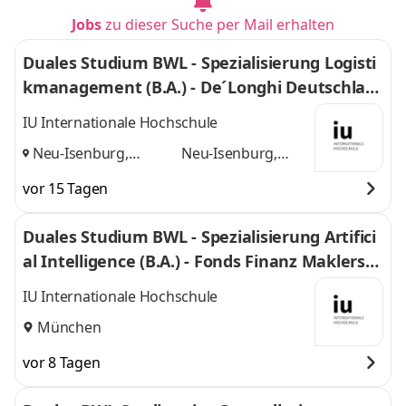
Jobs
zu dieser Suche per Mail erhalten
Duales Studium BWL - Spezialisierung Logisti
kmanagement (B.A.) - De´Longhi Deutschlan
d GmbH
IU Internationale Hochschule
Neu-Isenburg,
Neu-Isenburg,
Frankfurt am Main
Frankfurt am Main
vor 15 Tagen
und
Duales Studium BWL - Spezialisierung Artifici
al Intelligence (B.A.) - Fonds Finanz Maklerser
vice GmbH
IU Internationale Hochschule
München
vor 8 Tagen