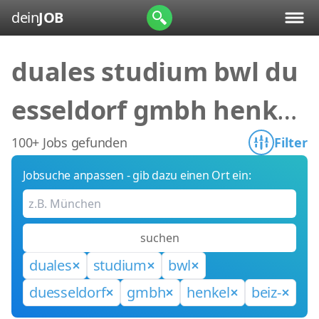
dein
JOB
duales studium bwl du
esseldorf gmbh henkel
beiz-
100+ Jobs gefunden
Filter
Jobsuche anpassen - gib dazu einen Ort ein:
suchen
duales
studium
bwl
duesseldorf
gmbh
henkel
beiz-