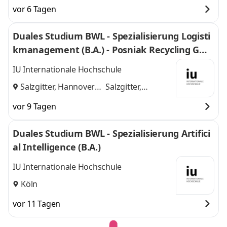
Frankfurt am Main,
am Main, Darmstadt,
vor 6 Tagen
Darmstadt, Kassel,
Kassel, Gießen,
Gießen, Dieburg,
Dieburg, Hanau,
Duales Studium BWL - Spezialisierung Logisti
Hanau, Wiesbaden,
Wiesbaden, Marburg
kmanagement (B.A.) - Posniak Recycling Gmb
Marburg
,
und 6 weitere
H
IU Internationale Hochschule
Salzgitter, Hannover
Salzgitter,
und
Hannover
vor 9 Tagen
Duales Studium BWL - Spezialisierung Artifici
al Intelligence (B.A.)
IU Internationale Hochschule
Köln
vor 11 Tagen