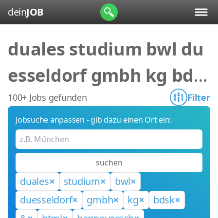
dein
JOB
duales studium bwl du
esseldorf gmbh kg bds
k & html hannoversch
100+ Jobs gefunden
Filter
Jobsuche anpassen - gib dazu einen Ort ein:
suchen
duales
studium
bwl
duesseldorf
gmbh
kg
bdsk