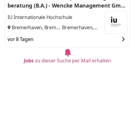
beratung (B.A.) - Wencke Management Gmb
H
IU Internationale Hochschule
Bremerhaven, Bremen
Bremerhaven,
und
Bremen
vor 8 Tagen
Jobs
zu dieser Suche per Mail erhalten
Duales Studium BWL - Handelsmanagement
/ International Retail Management - Bereich
Einkauf 2027
LIDL Stiftung & Co. KG
Neckarsulm
vor 3 Tagen
Duales Studium BWL - Digital Business Mana