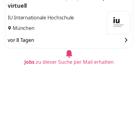
virtuell
IU Internationale Hochschule
München
vor 8 Tagen
Jobs
zu dieser Suche per Mail erhalten
Duales Studium BWL (B.A.) am Campus oder
virtuell
IU Internationale Hochschule
Bielefeld
vor 8 Tagen
Duales Studium BWL (B.A.) am Campus oder