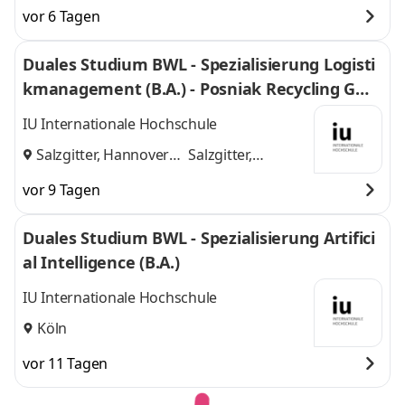
Frankfurt am Main,
am Main, Darmstadt,
vor 6 Tagen
Darmstadt, Kassel,
Kassel, Gießen,
Gießen, Dieburg,
Dieburg, Hanau,
Duales Studium BWL - Spezialisierung Logisti
Hanau, Wiesbaden,
Wiesbaden, Marburg
kmanagement (B.A.) - Posniak Recycling Gmb
Marburg
,
und 6 weitere
H
IU Internationale Hochschule
Salzgitter, Hannover
Salzgitter,
und
Hannover
vor 9 Tagen
Duales Studium BWL - Spezialisierung Artifici
al Intelligence (B.A.)
IU Internationale Hochschule
Köln
vor 11 Tagen