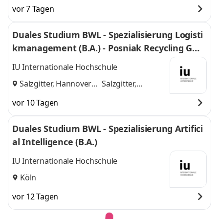
Frankfurt am Main,
am Main, Darmstadt,
vor 7 Tagen
Darmstadt, Kassel,
Kassel, Gießen,
Gießen, Dieburg,
Dieburg, Hanau,
Duales Studium BWL - Spezialisierung Logisti
Hanau, Wiesbaden,
Wiesbaden, Marburg
kmanagement (B.A.) - Posniak Recycling Gmb
Marburg
,
und 6 weitere
H
IU Internationale Hochschule
Salzgitter, Hannover
Salzgitter,
und
Hannover
vor 10 Tagen
Duales Studium BWL - Spezialisierung Artifici
al Intelligence (B.A.)
IU Internationale Hochschule
Köln
vor 12 Tagen