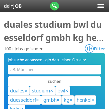
dein
JOB
duales studium bwl du
esseldorf gmbh kg hen
kel beiz-
100+ Jobs gefunden
Filter
Jobsuche anpassen - gib dazu einen Ort ein:
suchen
duales
studium
bwl
duesseldorf
gmbh
kg
henkel