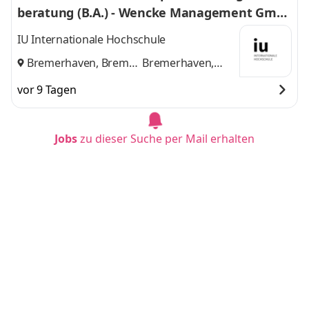
beratung (B.A.) - Wencke Management Gmb
H
IU Internationale Hochschule
Bremerhaven, Bremen
Bremerhaven,
und
Bremen
vor 9 Tagen
Jobs
zu dieser Suche per Mail erhalten
Duales Studium BWL - Handelsmanagement
/ International Retail Management - Bereich
Einkauf 2027
LIDL Stiftung & Co. KG
Neckarsulm
vor 4 Tagen
Duales Studium BWL - Digital Business Mana