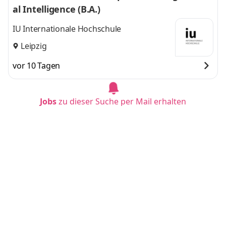
al Intelligence (B.A.)
IU Internationale Hochschule
Leipzig
vor 10 Tagen
Jobs
zu dieser Suche per Mail erhalten
Duales Studium BWL - Spezialisierung Artifici
al Intelligence (B.A.)
IU Internationale Hochschule
Nürnberg
vor 10 Tagen
Duales Studium BWL / Dienstleistungsmanag