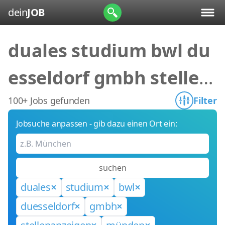
dein
JOB
duales studium bwl du
esseldorf gmbh stellen
anzeigen münden
100+ Jobs gefunden
Filter
Jobsuche anpassen - gib dazu einen Ort ein:
suchen
duales
studium
bwl
duesseldorf
gmbh