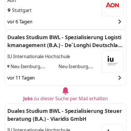
Aon
Stuttgart
vor 6 Tagen
Duales Studium BWL - Spezialisierung Logisti
kmanagement (B.A.) - De´Longhi Deutschlan
d GmbH
IU Internationale Hochschule
Neu-Isenburg,
Neu-Isenburg,
Frankfurt am Main
Frankfurt am Main
vor 11 Tagen
und
Jobs
zu dieser Suche per Mail erhalten
Duales Studium BWL - Spezialisierung Steuer
beratung (B.A.) - Viaridis GmbH
IU Internationale Hochschule