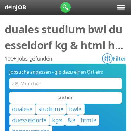
dein
JOB
duales studium bwl du
esseldorf kg & html ha
nnoversch
100+ Jobs gefunden
Filter
Jobsuche anpassen - gib dazu einen Ort ein:
suchen
duales
studium
bwl
duesseldorf
kg
&
html