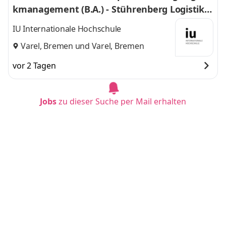
kmanagement (B.A.) - Stührenberg Logistik G
mbH
IU Internationale Hochschule
Varel, Bremen
und
Varel, Bremen
vor 2 Tagen
Jobs
zu dieser Suche per Mail erhalten
Duales Studium BWL - Finanzdienstleistungs
management (B.A.) (m/w/d) 2027
Volkswagen Financial Services
Braunschweig
vor 2 Tagen
Duales Studium BWL & nachhaltiges Manage