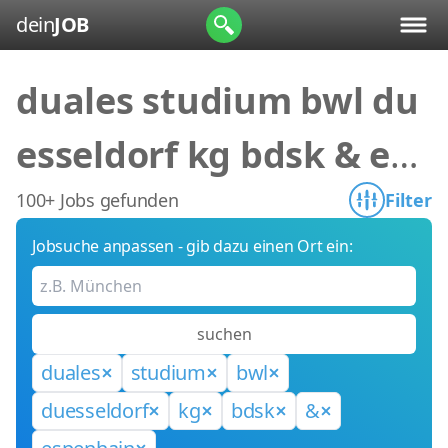
dein
JOB
duales studium bwl du
esseldorf kg bdsk & esp
enhain
100+ Jobs gefunden
Filter
Jobsuche anpassen - gib dazu einen Ort ein:
suchen
duales
studium
bwl
duesseldorf
kg
bdsk
&