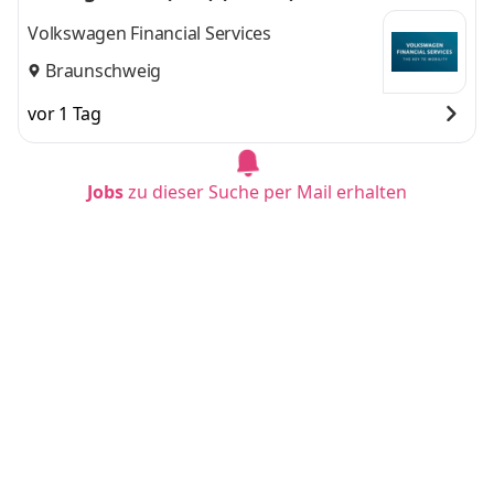
Volkswagen Financial Services
Braunschweig
vor 1 Tag
Jobs
zu dieser Suche per Mail erhalten
Duales Studium BWL & nachhaltiges Manage
ment (B.A.) + IK Ausbildung (2027)
Westnetz GmbH
Münster
vor 1 Tag
Duales Studium BWL - Spezialisierung Accoun
ting & Controlling (B.A.) - Zahlenperfektion G