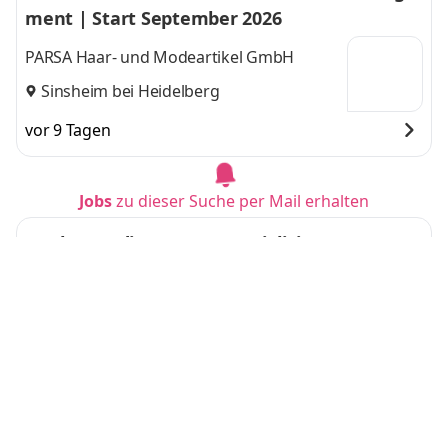
ment | Start September 2026
PARSA Haar- und Modeartikel GmbH
Sinsheim bei Heidelberg
vor 9 Tagen
Jobs
zu dieser Suche per Mail erhalten
Duales Studium BWL - Spezialisierung Accoun
ting & Controlling (B.A.) - Zahlenperfektion G
mbH
IU Internationale Hochschule
Dresden
vor 2 Tagen
Duales Studium BWL - Spezialisierung Logisti