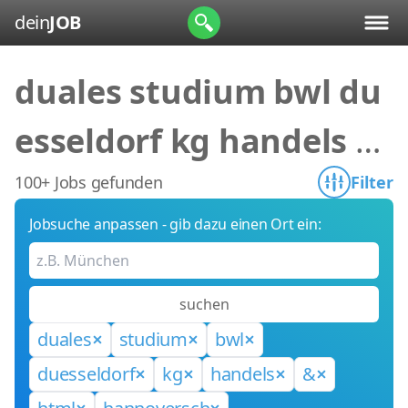
dein
JOB
duales studium bwl du
esseldorf kg handels &
html hannoversch
100+ Jobs gefunden
Filter
Jobsuche anpassen - gib dazu einen Ort ein:
suchen
duales
studium
bwl
duesseldorf
kg
handels
&