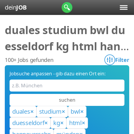
dein
JOB
duales studium bwl du
esseldorf kg html hann
oversch münden
100+ Jobs gefunden
Filter
Jobsuche anpassen - gib dazu einen Ort ein:
suchen
duales
studium
bwl
duesseldorf
kg
html