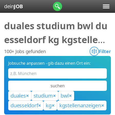
dein
JOB
duales studium bwl du
esseldorf kg kgstellena
nzeigen
100+ Jobs gefunden
Filter
Jobsuche anpassen - gib dazu einen Ort ein:
suchen
duales
studium
bwl
duesseldorf
kg
kgstellenanzeigen