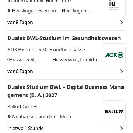
IU Internationale Hochschule
Heeslingen, Bremen
Heeslingen,
und
Bremen
vor 8 Tagen
Duales BWL-Studium im Gesundheitswesen
AOK Hessen. Die Gesundheitskasse.
Hessenweit,
Hessenweit, Frankfurt
Frankfurt am Main,
am Main, Darmstadt,
vor 6 Tagen
Darmstadt, Kassel,
Kassel, Gießen,
Gießen, Dieburg,
Dieburg, Hanau,
Duales Studium BWL – Digital Business Mana
Hanau, Wiesbaden,
Wiesbaden, Marburg
gement (B. A.) 2027
Marburg
,
und 6 weitere
Balluff GmbH
Neuhausen auf den Fildern
in etwa 1 Stunde