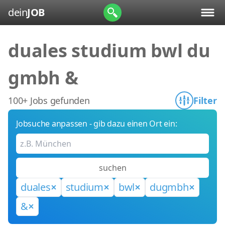
dein
JOB
duales studium bwl du
gmbh &
100+ Jobs gefunden
Filter
Jobsuche anpassen - gib dazu einen Ort ein:
suchen
duales
studium
bwl
dugmbh
&