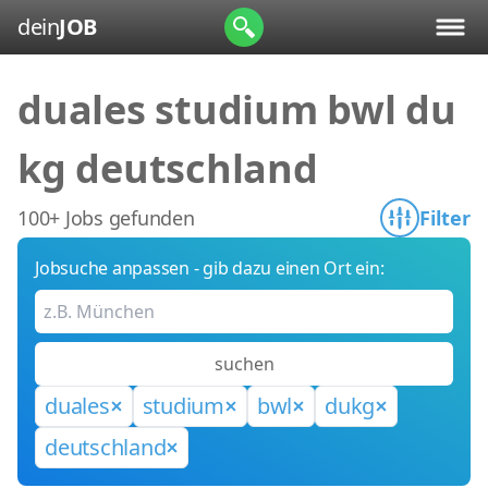
dein
JOB
duales studium bwl du
kg deutschland
100+ Jobs gefunden
Filter
Jobsuche anpassen - gib dazu einen Ort ein:
suchen
duales
studium
bwl
dukg
deutschland