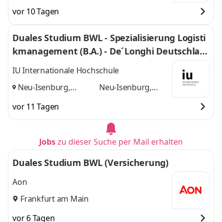
vor 10 Tagen
Duales Studium BWL - Spezialisierung Logisti
kmanagement (B.A.) - De´Longhi Deutschlan
d GmbH
IU Internationale Hochschule
Neu-Isenburg,
Neu-Isenburg,
Frankfurt am Main
Frankfurt am Main
vor 11 Tagen
und
Jobs
zu dieser Suche per Mail erhalten
Duales Studium BWL (Versicherung)
Aon
Frankfurt am Main
vor 6 Tagen