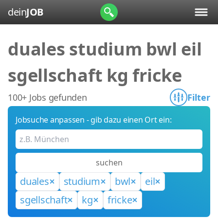
dein
JOB
duales studium bwl eil
sgellschaft kg fricke
100+ Jobs gefunden
Filter
Jobsuche anpassen - gib dazu einen Ort ein:
suchen
duales
studium
bwl
eil
sgellschaft
kg
fricke