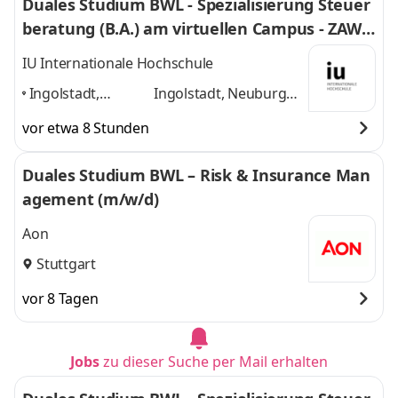
Duales Studium BWL - Spezialisierung Steuer
beratung (B.A.) am virtuellen Campus - ZAWI-
Treuhand
IU Internationale Hochschule
Ingolstadt,
Ingolstadt, Neuburg
Neuburg an der
an der Donau, Rain am
vor etwa 8 Stunden
Donau, Rain am
Lech, Home-Office
und
Lech, Home-
1 weitere
Duales Studium BWL – Risk & Insurance Man
Office
,
agement (m/w/d)
Aon
Stuttgart
vor 8 Tagen
Jobs
zu dieser Suche per Mail erhalten