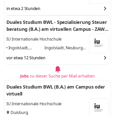
in etwa 2 Stunden
Duales Studium BWL - Spezialisierung Steuer
beratung (B.A.) am virtuellen Campus - ZAWI-
Treuhand
IU Internationale Hochschule
Ingolstadt,
Ingolstadt, Neuburg
Neuburg an der
an der Donau, Rain am
vor etwa 12 Stunden
Donau, Rain am
Lech, Home-Office
und
Lech, Home-
1 weitere
Office
,
Jobs
zu dieser Suche per Mail erhalten
Duales Studium BWL (B.A.) am Campus oder
virtuell
IU Internationale Hochschule
Duisburg