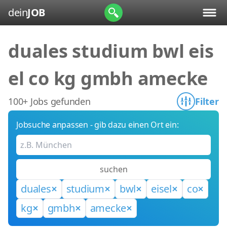
dein
JOB
duales studium bwl eis
el co kg gmbh amecke
100+ Jobs gefunden
Filter
Jobsuche anpassen - gib dazu einen Ort ein:
suchen
duales
studium
bwl
eisel
co
kg
gmbh
amecke