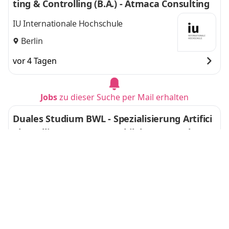
ting & Controlling (B.A.) - Atmaca Consulting
IU Internationale Hochschule
Berlin
vor 4 Tagen
Jobs
zu dieser Suche per Mail erhalten
Duales Studium BWL - Spezialisierung Artifici
al Intelligence (B.A.) - mobilplus Systemhaus
GmbH
IU Internationale Hochschule
Wilsdruff, Dresden
Wilsdruff,
und
Dresden
vor 9 Tagen
Duales Studium BWL - Spezialisierung Accoun