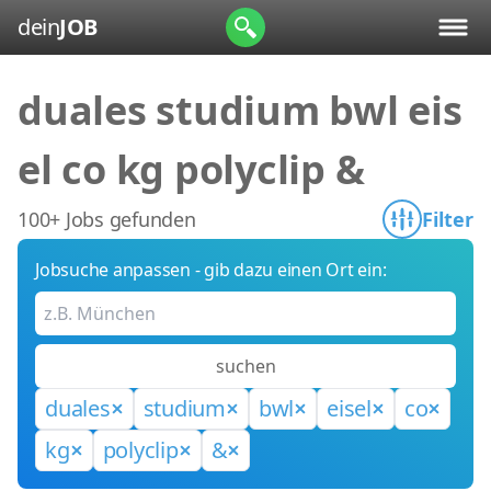
dein
JOB
duales studium bwl eis
el co kg polyclip &
100+ Jobs gefunden
Filter
Jobsuche anpassen - gib dazu einen Ort ein:
suchen
duales
studium
bwl
eisel
co
kg
polyclip
&