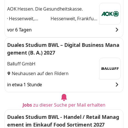
AOK Hessen. Die Gesundheitskasse.
Hessenweit,
Hessenweit, Frankfurt
Frankfurt am Main,
am Main, Darmstadt,
vor 6 Tagen
Darmstadt, Kassel,
Kassel, Gießen,
Gießen, Dieburg,
Dieburg, Hanau,
Duales Studium BWL – Digital Business Mana
Hanau, Wiesbaden,
Wiesbaden, Marburg
gement (B. A.) 2027
Marburg
,
und 6 weitere
Balluff GmbH
Neuhausen auf den Fildern
in etwa 1 Stunde
Jobs
zu dieser Suche per Mail erhalten
Duales Studium BWL - Handel / Retail Manag
ement im Einkauf Food Sortiment 2027