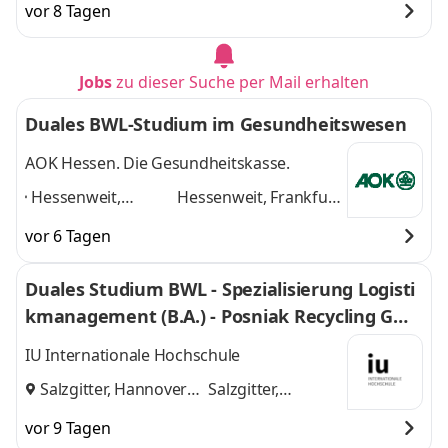
vor 8 Tagen
Jobs
zu dieser Suche per Mail erhalten
Duales BWL-Studium im Gesundheitswesen
AOK Hessen. Die Gesundheitskasse.
Hessenweit,
Hessenweit, Frankfurt
Frankfurt am Main,
am Main, Darmstadt,
vor 6 Tagen
Darmstadt, Kassel,
Kassel, Gießen,
Gießen, Dieburg,
Dieburg, Hanau,
Duales Studium BWL - Spezialisierung Logisti
Hanau, Wiesbaden,
Wiesbaden, Marburg
kmanagement (B.A.) - Posniak Recycling Gmb
Marburg
,
und 6 weitere
H
IU Internationale Hochschule
Salzgitter, Hannover
Salzgitter,
und
Hannover
vor 9 Tagen