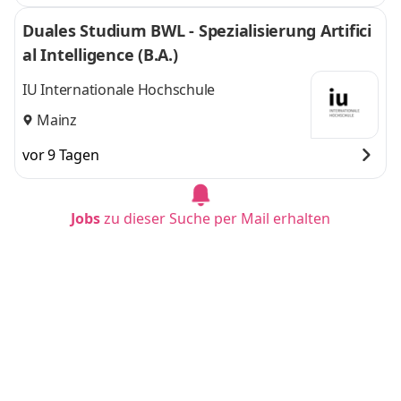
Duales Studium BWL - Spezialisierung Artifici
al Intelligence (B.A.)
IU Internationale Hochschule
Mainz
vor 9 Tagen
Jobs
zu dieser Suche per Mail erhalten
Duales Studium BWL - Spezialisierung Logisti
kmanagement (B.A.) - De´Longhi Deutschlan
d GmbH
IU Internationale Hochschule
Neu-Isenburg,
Neu-Isenburg,
Frankfurt am Main
Frankfurt am Main
vor 12 Tagen
und