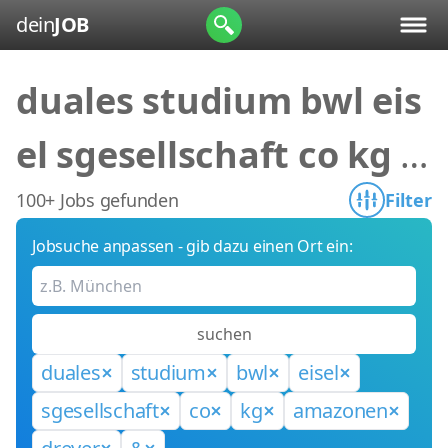
dein
JOB
duales studium bwl eis
el sgesellschaft co kg a
mazonen dreyer &
100+ Jobs gefunden
Filter
Jobsuche anpassen - gib dazu einen Ort ein:
suchen
duales
studium
bwl
eisel
sgesellschaft
co
kg
amazonen