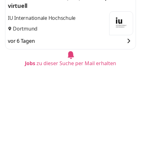
virtuell
IU Internationale Hochschule
Dortmund
vor 6 Tagen
Jobs
zu dieser Suche per Mail erhalten
Duales Studium Kindheitspädagogik (B.A.) - c
ocon Waldtrudering GmbH & Co. KG
IU Internationale Hochschule
München
vor 7 Tagen
Duales Studium BWL - Tourismusmanageme