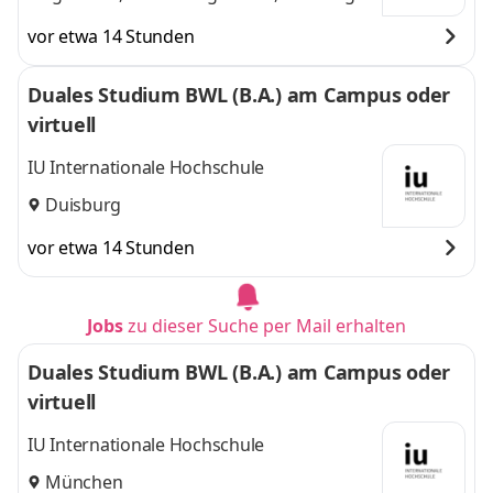
Neuburg an der
an der Donau, Rain am
vor etwa 14 Stunden
Donau, Rain am
Lech, Home-Office
und
Lech, Home-
1 weitere
Duales Studium BWL (B.A.) am Campus oder
Office
,
virtuell
IU Internationale Hochschule
Duisburg
vor etwa 14 Stunden
Jobs
zu dieser Suche per Mail erhalten
Duales Studium BWL (B.A.) am Campus oder
virtuell
IU Internationale Hochschule
München