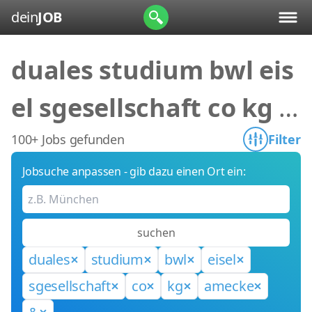
dein
JOB
duales studium bwl eis
el sgesellschaft co kg a
mecke &
100+ Jobs gefunden
Filter
Jobsuche anpassen - gib dazu einen Ort ein:
suchen
duales
studium
bwl
eisel
sgesellschaft
co
kg
amecke