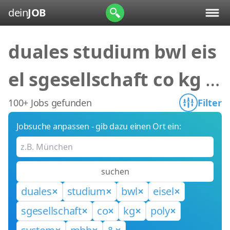
dein
JOB
duales studium bwl eis
el sgesellschaft co kg p
oly system mbh &
100+ Jobs gefunden
Filter
Jobsuche anpassen - gib dazu einen Ort ein:
suchen
duales
studium
bwl
eisel
sgesellschaft
co
kg
poly