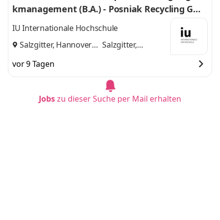
kmanagement (B.A.) - Posniak Recycling Gmb
H
IU Internationale Hochschule
Salzgitter, Hannover
Salzgitter,
und
Hannover
vor 9 Tagen
Jobs
zu dieser Suche per Mail erhalten
Duales Studium BWL - Spezialisierung Steuer
beratung (B.A.) - wetreu Bremervörde Real Tr
euhand KG Steuerberatungsgesellschaft
IU Internationale Hochschule
Bremervörde, Bremen
Bremervörde,
und
Bremen
vor 5 Tagen
Duales Studium Wirtschaftsinformatik - Start