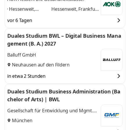
Hessenweit,
Hessenweit, Frankfurt
Frankfurt am Main,
am Main, Darmstadt,
vor 6 Tagen
Darmstadt, Kassel,
Kassel, Gießen,
Gießen, Dieburg,
Dieburg, Hanau,
Duales Studium BWL – Digital Business Mana
Hanau, Wiesbaden,
Wiesbaden, Marburg
gement (B. A.) 2027
Marburg
,
und 6 weitere
Balluff GmbH
Neuhausen auf den Fildern
in etwa 2 Stunden
Duales Studium Business Administration (Ba
chelor of Arts) | BWL
Gesellschaft für Entwicklung und Mgmt.
von Freizeitsystemen GMF GmbH & Co. KG
München