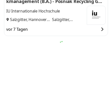
kmanagement (B.A.) - Posniak Recycling Gmb
H
IU Internationale Hochschule
Salzgitter, Hannover
Salzgitter,
und
Hannover
vor 7 Tagen
Jobs
zu dieser Suche per Mail erhalten
Duales Studium BWL - Handelsmanagement
/ International Retail Management - Bereich
Einkauf 2027
LIDL Stiftung & Co. KG
Neckarsulm
vor 1 Tag
Duales Studium BWL – Digital Business Mana