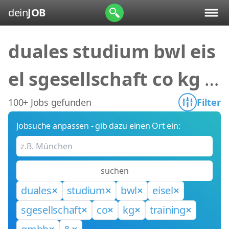
dein
JOB
duales studium bwl eis
el sgesellschaft co kg tr
aining gmbh &
100+ Jobs gefunden
Filter
Jobsuche anpassen - gib dazu einen Ort ein:
suchen
duales
studium
bwl
eisel
sgesellschaft
co
kg
training