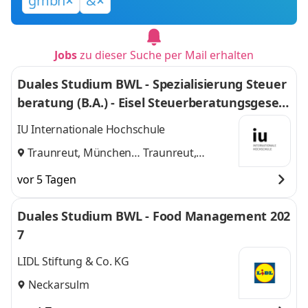
gmbh
&
Jobs
zu dieser Suche per Mail erhalten
Duales Studium BWL - Spezialisierung Steuer
beratung (B.A.) - Eisel Steuerberatungsgesell
schaft mbH & Co. KG
IU Internationale Hochschule
Traunreut, München
Traunreut,
und
München
vor 5 Tagen
Duales Studium BWL - Food Management 202
7
LIDL Stiftung & Co. KG
Neckarsulm