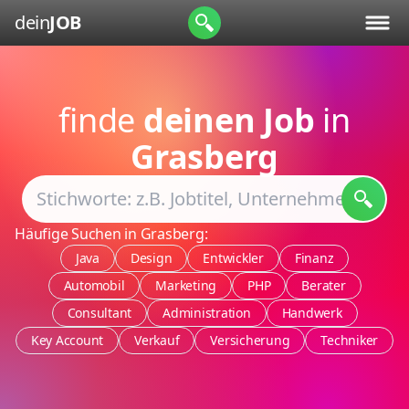
dein
JOB
finde
deinen Job
in
Grasberg
Häufige Suchen in Grasberg:
Java
Design
Entwickler
Finanz
Automobil
Marketing
PHP
Berater
Consultant
Administration
Handwerk
Key Account
Verkauf
Versicherung
Techniker