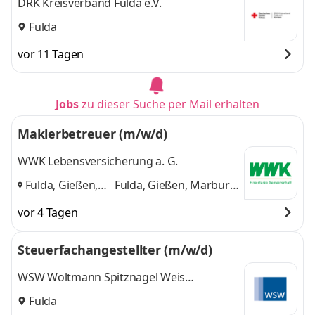
DRK Kreisverband Fulda e.V.
Fulda
vor 11 Tagen
Jobs
zu dieser Suche per Mail erhalten
Maklerbetreuer (m/w/d)
WWK Lebensversicherung a. G.
Fulda, Gießen,
Fulda, Gießen, Marburg,
Marburg,
Kassel
und 2 weitere
vor 4 Tagen
Kassel
,
Steuerfachangestellter (m/w/d)
WSW Woltmann Spitznagel Weis
Steuerberater, vereidigte Buchprüfer PartG
Fulda
mbB