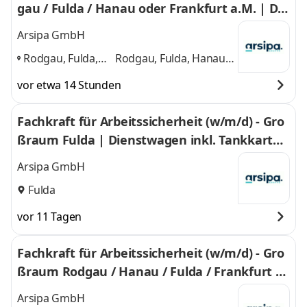
gau / Fulda / Hanau oder Frankfurt a.M. | Die
nstwagen inkl. Tankkarte zur privaten Nutzu
Arsipa GmbH
ng
Rodgau, Fulda,
Rodgau, Fulda, Hanau,
Hanau, Frankfurt
Frankfurt am Main
und
vor etwa 14 Stunden
am Main
,
2 weitere
Fachkraft für Arbeitssicherheit (w/m/d) - Gro
ßraum Fulda | Dienstwagen inkl. Tankkarte z
ur privaten Nutzung
Arsipa GmbH
Fulda
vor 11 Tagen
Fachkraft für Arbeitssicherheit (w/m/d) - Gro
ßraum Rodgau / Hanau / Fulda / Frankfurt a
m Main | Dienstwagen inkl. Tankkarte zur pri
Arsipa GmbH