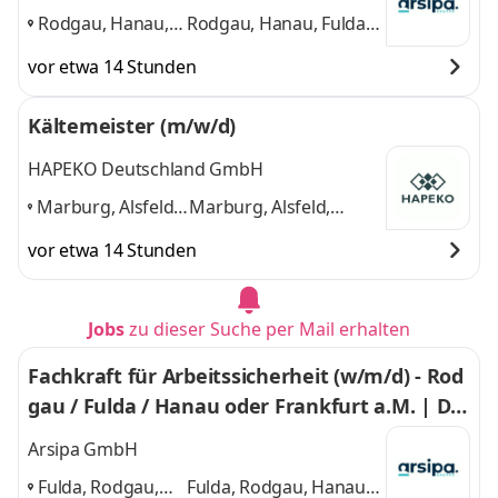
vaten Nutzung
Rodgau, Hanau,
Rodgau, Hanau, Fulda,
Fulda, Frankfurt
Frankfurt am Main
und
vor etwa 14 Stunden
am Main
,
2 weitere
Kältemeister (m/w/d)
HAPEKO Deutschland GmbH
Marburg, Alsfeld,
Marburg, Alsfeld,
Fulda, Gießen,
Fulda, Gießen, Wetzlar,
vor etwa 14 Stunden
Wetzlar,
Butzbach
und 4
Butzbach
,
weitere
Jobs
zu dieser Suche per Mail erhalten
Fachkraft für Arbeitssicherheit (w/m/d) - Rod
gau / Fulda / Hanau oder Frankfurt a.M. | Die
nstwagen inkl. Tankkarte zur privaten Nutzu
Arsipa GmbH
ng
Fulda, Rodgau,
Fulda, Rodgau, Hanau,