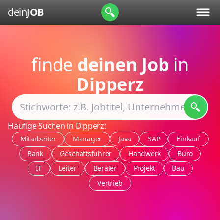
dein
JOB
finde
deinen Job
in
Dipperz
Häufige Suchen in Dipperz:
Mitarbeiter
Manager
Java
SAP
Einkauf
Bank
Geschäftsführer
Handwerk
Büro
IT
Leiter
Berater
Projekt
Bau
Vertrieb