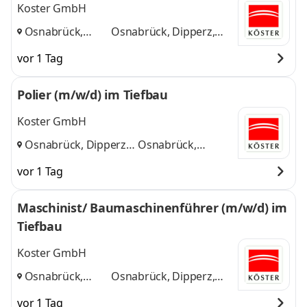
Koster GmbH
Osnabrück,
Osnabrück, Dipperz,
Dipperz,
Bielefeld
und 1 weitere
vor 1 Tag
Bielefeld
,
Polier (m/w/d) im Tiefbau
Koster GmbH
Osnabrück, Dipperz
Osnabrück,
bei Gießen
und
Dipperz bei Gießen
vor 1 Tag
Maschinist/ Baumaschinenführer (m/w/d) im
Tiefbau
Koster GmbH
Osnabrück,
Osnabrück, Dipperz,
Dipperz,
Bielefeld
und 1 weitere
vor 1 Tag