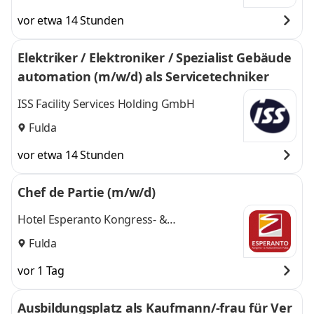
Hanau, Frankfurt
Frankfurt am Main
und
vor etwa 14 Stunden
am Main
,
2 weitere
Elektriker / Elektroniker / Spezialist Gebäude
automation (m/w/d) als Servicetechniker
ISS Facility Services Holding GmbH
Fulda
vor etwa 14 Stunden
Chef de Partie (m/w/d)
Hotel Esperanto Kongress- &
Kulturzentrum Fulda
Fulda
vor 1 Tag
Ausbildungsplatz als Kaufmann/-frau für Ver