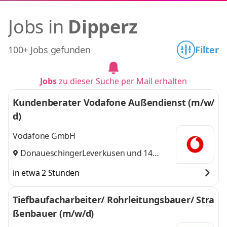
Jobs in
Dipperz
100+ Jobs gefunden
Filter
Jobs
zu dieser Suche per Mail erhalten
Kundenberater Vodafone Außendienst (m/w/
d)
Vodafone GmbH
Donaueschingen
Leverkusen
,
und 14
weitere
in etwa 2 Stunden
Tiefbaufacharbeiter/ Rohrleitungsbauer/ Stra
ßenbauer (m/w/d)