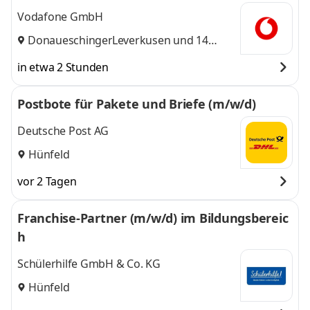
Vodafone GmbH
Donaueschingen
Leverkusen
,
und 14
weitere
in etwa 2 Stunden
Postbote für Pakete und Briefe (m/w/d)
Deutsche Post AG
Hünfeld
vor 2 Tagen
Franchise-Partner (m/w/d) im Bildungsbereic
h
Schülerhilfe GmbH & Co. KG
Hünfeld