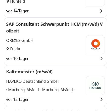
Hünfeld
vor 14 Tagen
SAP Consultant Schwerpunkt HCM (m/w/d) V
ollzeit
OREXES GmbH
Fulda
vor 10 Tagen
Kältemeister (m/w/d)
HAPEKO Deutschland GmbH
Marburg, Alsfeld,
Marburg, Alsfeld,
Fulda, Gießen,
Fulda, Gießen, Wetzlar,
vor 12 Tagen
Wetzlar,
Butzbach
und 4
Butzbach
,
weitere