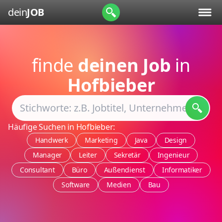
dein
JOB
finde
deinen Job
in
Hofbieber
Häufige Suchen in Hofbieber:
Handwerk
Marketing
Java
Design
Manager
Leiter
Sekretär
Ingenieur
Consultant
Büro
Außendienst
Informatiker
Software
Medien
Bau