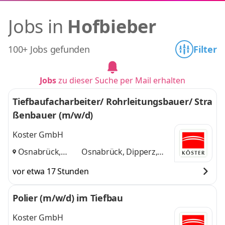
Jobs in
Hofbieber
100+ Jobs gefunden
Filter
Jobs
zu dieser Suche per Mail erhalten
Tiefbaufacharbeiter/ Rohrleitungsbauer/ Stra
ßenbauer (m/w/d)
Koster GmbH
Osnabrück,
Osnabrück, Dipperz,
Dipperz,
Bielefeld
und 1 weitere
vor etwa 17 Stunden
Bielefeld
,
Polier (m/w/d) im Tiefbau
Koster GmbH