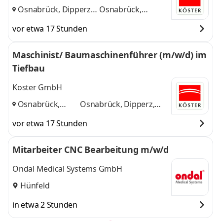
Osnabrück, Dipperz
Osnabrück,
bei Gießen
und
Dipperz bei Gießen
vor etwa 17 Stunden
Maschinist/ Baumaschinenführer (m/w/d) im
Tiefbau
Koster GmbH
Osnabrück,
Osnabrück, Dipperz,
Dipperz,
Bielefeld
und 1 weitere
vor etwa 17 Stunden
Bielefeld
,
Mitarbeiter CNC Bearbeitung m/w/d
Ondal Medical Systems GmbH
Hünfeld
in etwa 2 Stunden