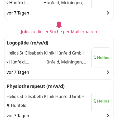
Hünfeld,
Hünfeld, Meiningen,
Meiningen, Bad
Bad Kissingen
und 1
vor 7 Tagen
Kissingen
,
weitere
Jobs
zu dieser Suche per Mail erhalten
Logopäde (m/w/d)
Helios St. Elisabeth Klinik Hünfeld GmbH
Hünfeld,
Hünfeld, Meiningen,
Meiningen, Bad
Bad Kissingen
und 1
vor 7 Tagen
Kissingen
,
weitere
Physiotherapeut (m/w/d)
Helios St. Elisabeth Klinik Hünfeld GmbH
Hünfeld
vor 7 Tagen