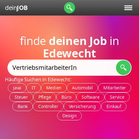
dein
JOB
finde
deinen Job
in
Edewecht
Häufige Suchen in Edewecht:
Java
IT
Medien
Automobil
Mitarbeiter
Steuer
Pflege
Büro
Software
Service
Bank
Controller
Versicherung
Einkauf
Design