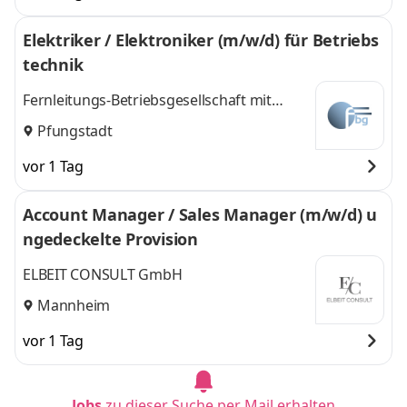
Gießen, Iserlohn,
Gießen, Iserlohn, Bad
Elektriker / Elektroniker (m/w/d) für Betriebs
Bad Homburg,
Homburg, Bensheim,
technik
Bensheim,
Dietzenbach
und 8
Dietzenbach
,
weitere
Fernleitungs-Betriebsgesellschaft mit
beschränkter Haftung
Pfungstadt
vor 1 Tag
Account Manager / Sales Manager (m/w/d) u
ngedeckelte Provision
ELBEIT CONSULT GmbH
Mannheim
vor 1 Tag
Jobs
zu dieser Suche per Mail erhalten