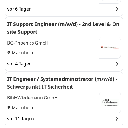
Hamburg,
Hamburg, Bobenheim-
vor 6 Tagen
Bobenheim-
Roxheim,
Roxheim,
Lommatzsch,
IT Support Engineer (m/w/d) - 2nd Level & On
Lommatzsch,
Bydgoszcz
und 2
site Support
Bydgoszcz
,
weitere
BG-Phoenics GmbH
Mannheim
vor 4 Tagen
IT Engineer / Systemadministrator (m/w/d) -
Schwerpunkt IT-Sicherheit
Bihl+Wiedemann GmbH
Mannheim
vor 11 Tagen