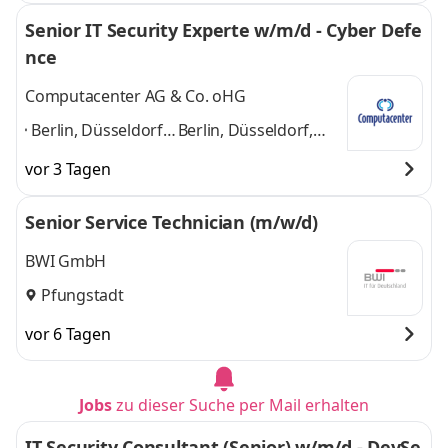
Senior IT Security Experte w/m/d - Cyber Defe
nce
Computacenter AG & Co. oHG
Berlin, Düsseldorf,
Berlin, Düsseldorf,
Frankfurt,
Frankfurt, Hamburg,
vor 3 Tagen
Hamburg, Kerpen,
Kerpen, Köln,
Köln,
Ludwigshafen,
Senior Service Technician (m/w/d)
Ludwigshafen,
München, Nürnberg,
München,
Stuttgart
und 8
BWI GmbH
Nürnberg,
weitere
Pfungstadt
Stuttgart
,
vor 6 Tagen
Jobs
zu dieser Suche per Mail erhalten
IT Security Consultant (Senior) w/m/d - DevSe