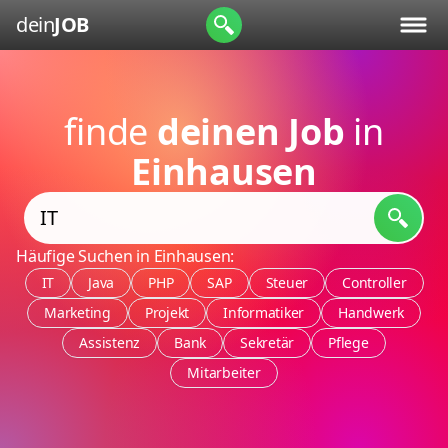
dein
JOB
finde
deinen Job
in
Einhausen
Häufige Suchen in Einhausen:
IT
Java
PHP
SAP
Steuer
Controller
Marketing
Projekt
Informatiker
Handwerk
Assistenz
Bank
Sekretär
Pflege
Mitarbeiter