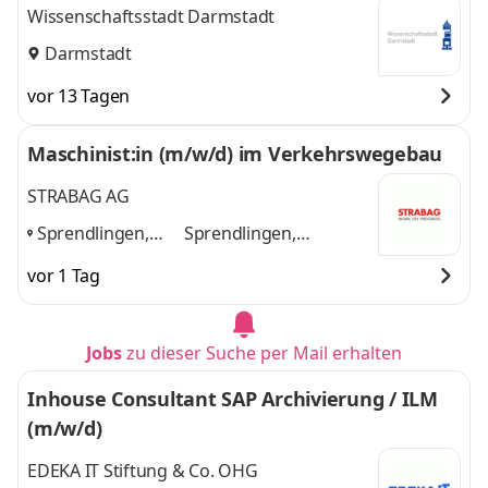
Exchange und Microsoft Teams beim Amt für
Wissenschaftsstadt Darmstadt
IT
Darmstadt
vor 13 Tagen
Maschinist:in (m/w/d) im Verkehrswegebau
STRABAG AG
Sprendlingen,
Sprendlingen,
Kaiserslautern,
Kaiserslautern, Mainz,
vor 1 Tag
Mainz, Worms
,
Worms
und 2 weitere
Jobs
zu dieser Suche per Mail erhalten
Inhouse Consultant SAP Archivierung / ILM
(m/w/d)
EDEKA IT Stiftung & Co. OHG