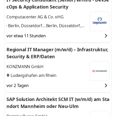
cOps & Application Security
Computacenter AG & Co. oHG
Berlin, Düsseldorf,
Berlin, Düsseldorf,
Frankfurt am Main,
Frankfurt am Main,
vor etwa 11 Stunden
Hamburg,
Hamburg, Hannover,
Hannover, Köln,
Köln, Ludwigshafen
Regional IT Manager (m/w/d) – Infrastruktur,
Ludwigshafen am
am Rhein, München
Security & ERP/Daten
Rhein, München
,
und 6 weitere
KONZMANN GmbH
Ludwigshafen am Rhein
vor 2 Tagen
SAP Solution Architekt SCM IT (w/m/d) am Sta
ndort Mannheim oder Neu-Ulm