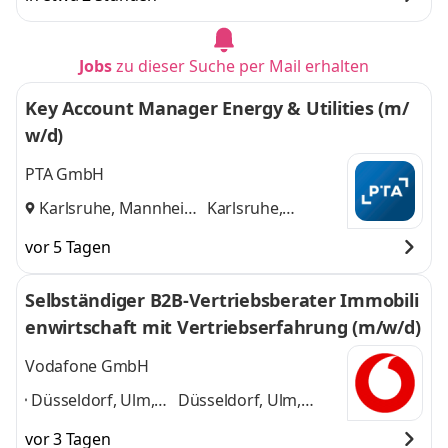
Jobs
zu dieser Suche per Mail erhalten
Key Account Manager Energy & Utilities (m/
w/d)
PTA GmbH
Karlsruhe, Mannheim
Karlsruhe,
und
Mannheim
vor 5 Tagen
Selbständiger B2B-Vertriebsberater Immobili
enwirtschaft mit Vertriebserfahrung (m/w/d)
Vodafone GmbH
Düsseldorf, Ulm,
Düsseldorf, Ulm,
Darmstadt,
Darmstadt,
vor 3 Tagen
Offenbach, Hamm,
Offenbach, Hamm,