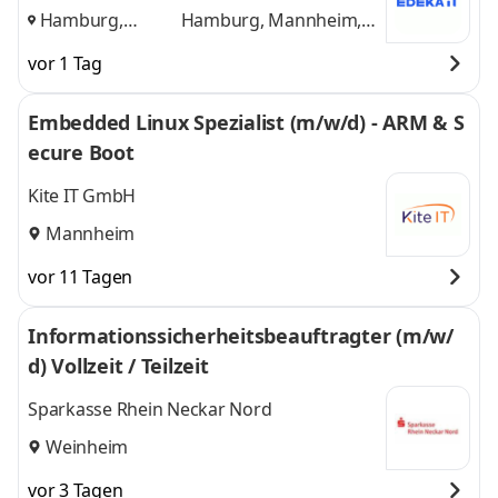
Hamburg,
Hamburg, Mannheim,
Mannheim,
Minden
und 1 weitere
vor 1 Tag
Minden
,
Embedded Linux Spezialist (m/w/d) - ARM & S
ecure Boot
Kite IT GmbH
Mannheim
vor 11 Tagen
Informationssicherheitsbeauftragter (m/w/
d) Vollzeit / Teilzeit
Sparkasse Rhein Neckar Nord
Weinheim
vor 3 Tagen