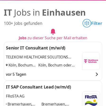
IT
Jobs in
Einhausen
100+ Jobs gefunden
Filter
Jobs
zu dieser Suche per Mail erhalten
Senior IT Consultant (m/w/d)
TELEKOM HEALTHCARE SOLUTIONS
Deutsche Telekom Clinical Solutions GmbH
Köln, Bochum
Köln, Bochum oder
oder Bensheim
,
Bensheim
und 1 weitere
vor 5 Tagen
IT SAP Consultant Lead (w/m/d)
FRoSTA AG
Bremerhaven,
Bremerhaven,