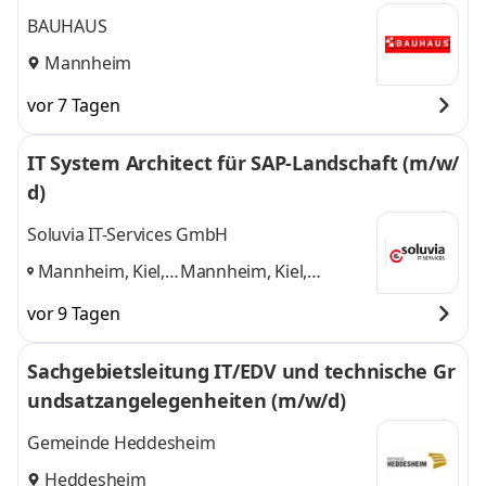
BAUHAUS
Mannheim
vor 7 Tagen
IT System Architect für SAP-Landschaft (m/w/
d)
Soluvia IT-Services GmbH
Mannheim, Kiel,
Mannheim, Kiel,
Offenbach am
Offenbach am Main
vor 9 Tagen
Main
,
und 1 weitere
Sachgebietsleitung IT/EDV und technische Gr
undsatzangelegenheiten (m/w/d)
Gemeinde Heddesheim
Heddesheim