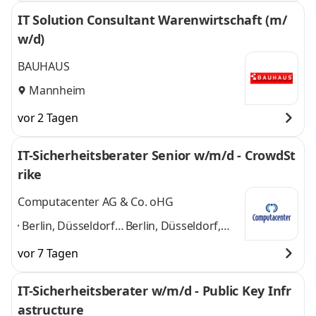
IT Solution Consultant Warenwirtschaft (m/
w/d)
BAUHAUS
Mannheim
vor 2 Tagen
IT-Sicherheitsberater Senior w/m/d - CrowdSt
rike
Computacenter AG & Co. oHG
Berlin, Düsseldorf,
Berlin, Düsseldorf,
Frankfurt,
Frankfurt, Hamburg,
vor 7 Tagen
Hamburg, Kerpen,
Kerpen, Köln,
Köln,
Ludwigshafen,
IT-Sicherheitsberater w/m/d - Public Key Infr
Ludwigshafen,
München, Nürnberg,
astructure
München,
Stuttgart
und 8