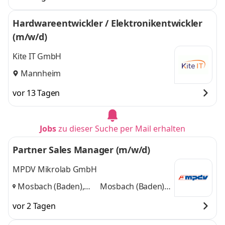
Hardwareentwickler / Elektronikentwickler
(m/w/d)
Kite IT GmbH
Mannheim
vor 13 Tagen
Jobs
zu dieser Suche per Mail erhalten
Partner Sales Manager (m/w/d)
MPDV Mikrolab GmbH
Mosbach (Baden),
Mosbach (Baden),
Hamm (Westfalen)
Hamm (Westfalen)
vor 2 Tagen
und