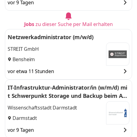
vor 9 Tagen
Hamburg, Kerpen,
Kerpen, Köln,
Köln,
Ludwigshafen,
Ludwigshafen,
München, Nürnberg,
Jobs
zu dieser Suche per Mail erhalten
München,
Stuttgart
und 8
Nürnberg,
weitere
Netzwerkadministrator (m/w/d)
Stuttgart
,
STREIT GmbH
Bensheim
vor etwa 11 Stunden
IT-Infrastruktur-Administrator/in (w/m/d) mi
t Schwerpunkt Storage und Backup beim Am
t für IT
Wissenschaftsstadt Darmstadt
Darmstadt
vor 9 Tagen