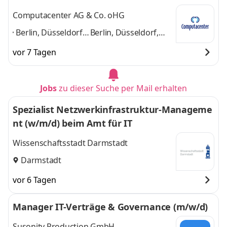
Nürnberg,
weitere
Computacenter AG & Co. oHG
Stuttgart
,
Berlin, Düsseldorf,
Berlin, Düsseldorf,
Frankfurt,
Frankfurt, Hamburg,
vor 7 Tagen
Hamburg, Kerpen,
Kerpen, Köln,
Köln,
Ludwigshafen,
Ludwigshafen,
München, Nürnberg,
Jobs
zu dieser Suche per Mail erhalten
München,
Stuttgart
und 8
Nürnberg,
weitere
Spezialist Netzwerkinfrastruktur-Manageme
Stuttgart
,
nt (w/m/d) beim Amt für IT
Wissenschaftsstadt Darmstadt
Darmstadt
vor 6 Tagen
Manager IT-Verträge & Governance (m/w/d)
Susonity Production GmbH