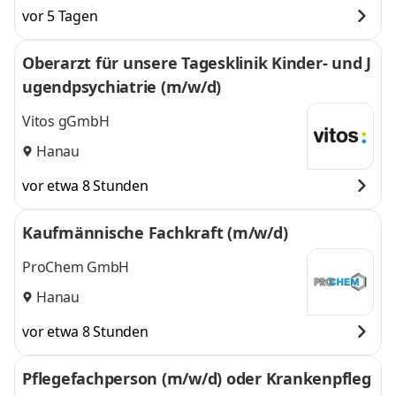
Braunschweig,
Braunschweig, Kassel,
vor 5 Tagen
Kassel, Offenbach
Offenbach am Main,
am Main,
Göttingen, Salzgitter,
Oberarzt für unsere Tagesklinik Kinder- und J
Göttingen,
Hanau, Gießen
und 6
ugendpsychiatrie (m/w/d)
Salzgitter, Hanau,
weitere
Gießen
,
Vitos gGmbH
Hanau
vor etwa 8 Stunden
Kaufmännische Fachkraft (m/w/d)
ProChem GmbH
Hanau
vor etwa 8 Stunden
Pflegefachperson (m/w/d) oder Krankenpfleg