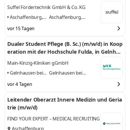
Suffel Fördertechnik GmbH & Co. KG
Aschaffenburg,
Aschaffenburg,
Darmstadt,
Darmstadt, Hanau,
vor 15 Tagen
Hanau, Dieburg
,
Dieburg
und 2 weitere
Dualer Student Pflege (B. Sc.) (m/w/d) in Koop
eration mit der Hochschule Fulda, in Gelnhau
sen und Schlüchtern
Main-Kinzig-Kliniken gGmbH
Gelnhausen bei
Gelnhausen bei
Frankfurt, Fulda,
Frankfurt, Fulda,
vor 4 Tagen
Schlüchtern
,
Schlüchtern
und 1
weitere
Leitender Oberarzt Innere Medizin und Geria
trie (m/w/d)
FIND YOUR EXPERT – MEDICAL RECRUITING
Aschaffenburg