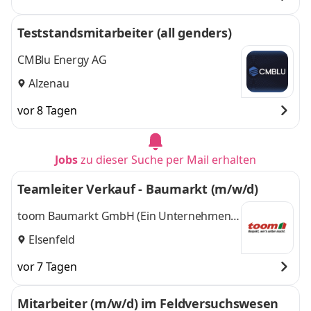
Nersingen,
Nürnberg
und 2
Nürnberg
,
weitere
Teststandsmitarbeiter (all genders)
CMBlu Energy AG
Alzenau
vor 8 Tagen
Jobs
zu dieser Suche per Mail erhalten
Teamleiter Verkauf - Baumarkt (m/w/d)
toom Baumarkt GmbH (Ein Unternehmen
der REWE Group)
Elsenfeld
vor 7 Tagen
Mitarbeiter (m/w/d) im Feldversuchswesen