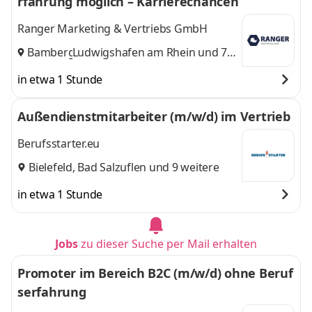
rfahrung möglich – Karrierechancen
Ranger Marketing & Vertriebs GmbH
Bamberg
Ludwigshafen am Rhein
,
und 7
weitere
in etwa 1 Stunde
Außendienstmitarbeiter (m/w/d) im Vertrieb
Berufsstarter.eu
Bielefeld
,
Bad Salzuflen
und 9 weitere
in etwa 1 Stunde
Jobs
zu dieser Suche per Mail erhalten
Promoter im Bereich B2C (m/w/d) ohne Beruf
serfahrung