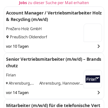
Jobs
zu dieser Suche per Mail erhalten
Account Manager / Vertriebsmitarbeiter Holz
& Recycling (m/w/d)
PreZero Holz GmbH
Preußisch Oldendorf
vor 10 Tagen
Senior Vertriebsmitarbeiter (m/w/d) – Brands
chutz
Firian
Ahrensburg,
Ahrensburg, Hannover,
Hannover,
Vlotho
und 1 weitere
vor 14 Tagen
Vlotho
,
Mitarbeiter (m/w/d) für die telefonische Vert