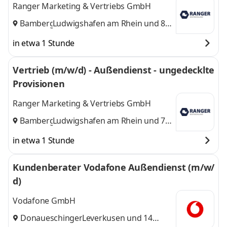
Ranger Marketing & Vertriebs GmbH
Bamberg
Ludwigshafen am Rhein
,
und 8
weitere
in etwa 1 Stunde
Vertrieb (m/w/d) - Außendienst - ungedecklte
Provisionen
Ranger Marketing & Vertriebs GmbH
Bamberg
Ludwigshafen am Rhein
,
und 7
weitere
in etwa 1 Stunde
Kundenberater Vodafone Außendienst (m/w/
d)
Vodafone GmbH
Donaueschingen
Leverkusen
,
und 14