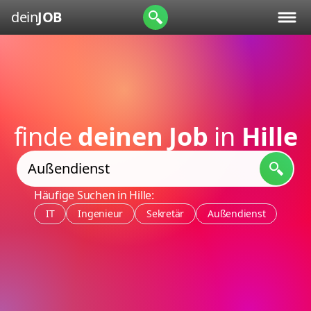
dein
JOB
finde
deinen Job
in
Hille
Häufige Suchen in Hille:
IT
Ingenieur
Sekretär
Außendienst