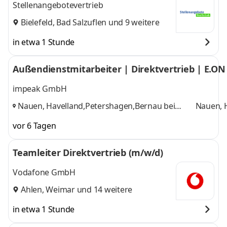
Stellenangebotevertrieb
Bielefeld
,
Bad Salzuflen
und 9 weitere
in etwa 1 Stunde
Außendienstmitarbeiter | Direktvertrieb | E.ON
impeak GmbH
Nauen, Havelland,Petershagen,Bernau bei
Nauen, 
Berlin,Oranienburg,Fürstenwalde,Potsdam,Erkner
Berlin,
,
vor 6 Tagen
und 4 we
Teamleiter Direktvertrieb (m/w/d)
Vodafone GmbH
Ahlen
,
Weimar
und 14 weitere
in etwa 1 Stunde