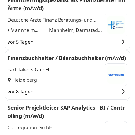
Finanzierungsspezialist als Finanzberater für
Ärzte (m/w/d)
Deutsche Ärzte Finanz Beratungs- und
Vermittlungs AG
Mannheim,
Mannheim, Darmstadt,
Darmstadt,
Koblenz
und 1 weitere
vor 5 Tagen
Koblenz
,
Finanzbuchhalter / Bilanzbuchhalter (m/w/d)
Fact Talents GmbH
Heidelberg
vor 8 Tagen
Senior Projektleiter SAP Analytics - BI / Contr
olling (m/w/d)
Contegration GmbH