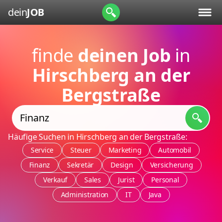
dein
JOB
finde
deinen Job
in
Hirschberg an der
Bergstraße
Häufige Suchen in Hirschberg an der Bergstraße:
Service
Steuer
Marketing
Automobil
Finanz
Sekretär
Design
Versicherung
Verkauf
Sales
Jurist
Personal
Administration
IT
Java