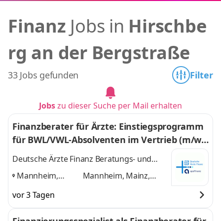
Finanz
Jobs in
Hirschbe
rg an der Bergstraße
33 Jobs gefunden
Filter
Jobs
zu dieser Suche per Mail erhalten
Finanzberater für Ärzte: Einstiegsprogramm
für BWL/VWL-Absolventen im Vertrieb (m/w/
d)
Deutsche Ärzte Finanz Beratungs- und
Vermittlungs AG
Mannheim,
Mannheim, Mainz,
Mainz,
Heidelberg, Karlsruhe
vor 3 Tagen
Heidelberg,
und 2 weitere
Karlsruhe
,