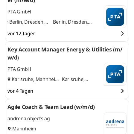
er (m/w/d)
PTA GmbH
Berlin, Dresden,
Berlin, Dresden,
Düsseldorf,
Düsseldorf, Frankfurt,
vor 12 Tagen
Frankfurt,
Hamburg, Karlsruhe,
Hamburg,
Kassel, Köln,
Key Account Manager Energy & Utilities (m/
Karlsruhe, Kassel,
Mannheim, München
w/d)
Köln, Mannheim,
und 8 weitere
München
,
PTA GmbH
Karlsruhe, Mannheim
Karlsruhe,
und
Mannheim
vor 4 Tagen
Agile Coach & Team Lead (w/m/d)
andrena objects ag
Mannheim