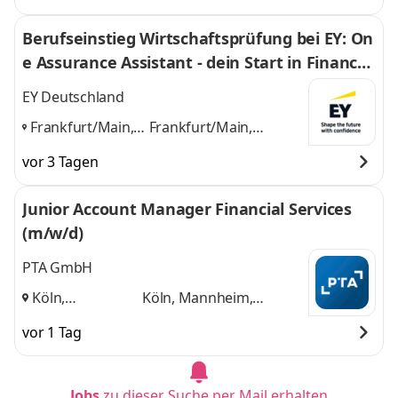
Hamburg,
Kassel, Köln,
Berufseinstieg Wirtschaftsprüfung bei EY: On
Karlsruhe, Kassel,
Mannheim, München
e Assurance Assistant - dein Start in Finance
Köln, Mannheim,
und 8 weitere
München
,
(w/m/d)
EY Deutschland
Frankfurt/Main,
Frankfurt/Main,
Mannheim,
Mannheim,
vor 3 Tagen
Saarbrücken
,
Saarbrücken
und 1
weitere
Junior Account Manager Financial Services
(m/w/d)
PTA GmbH
Köln,
Köln, Mannheim,
Mannheim,
Stuttgart
und 1 weitere
vor 1 Tag
Stuttgart
,
Jobs
zu dieser Suche per Mail erhalten