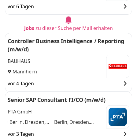
vor 6 Tagen
Jobs
zu dieser Suche per Mail erhalten
Controller Business Intelligence / Reporting
(m/w/d)
BAUHAUS
Mannheim
vor 4 Tagen
Senior SAP Consultant FI/CO (m/w/d)
PTA GmbH
Berlin, Dresden,
Berlin, Dresden,
Düsseldorf,
Düsseldorf, Frankfurt,
vor 3 Tagen
Frankfurt,
Hamburg, Karlsruhe,