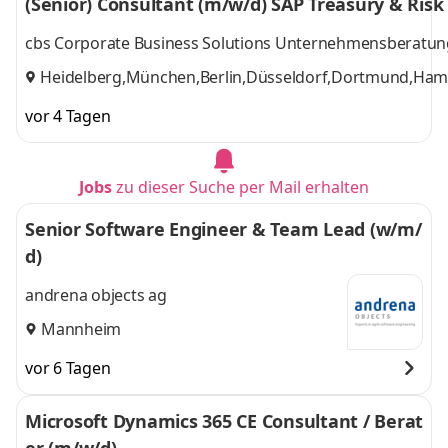
(Senior) Consultant (m/w/d) SAP Treasury & Ri
Essen, Nürnberg,
Nürnberg, Freiburg,
Freiburg,
Mannheim
und 8
cbs Corporate Business Solutions Unternehmensberat
Mannheim
,
weitere
Heidelberg,München,Berlin,Düsseldorf,Dortmund,Hambu
vor 4 Tagen
Jobs
zu dieser Suche per Mail erhalten
Senior Software Engineer & Team Lead (w/m/
d)
andrena objects ag
Mannheim
vor 6 Tagen
Microsoft Dynamics 365 CE Consultant / Berat