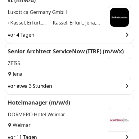
st (m/w/d)
Luxottica Germany GmbH
Kassel, Erfurt,
Kassel, Erfurt, Jena,
Jena, Dresden,
Dresden, Leipzig,
vor 4 Tagen
Leipzig,
Magdeburg
und 4
Magdeburg
,
weitere
Senior Architect ServiceNow (ITRF) (m/w/x)
ZEISS
Jena
vor etwa 3 Stunden
Hotelmanager (m/w/d)
DORMERO Hotel Weimar
Weimar
vor 11 Tagen