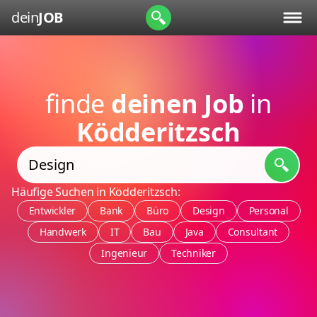
dein
JOB
finde
deinen Job
in
Ködderitzsch
Häufige Suchen in Ködderitzsch:
Entwickler
Bank
Büro
Design
Personal
Handwerk
IT
Bau
Java
Consultant
Ingenieur
Techniker