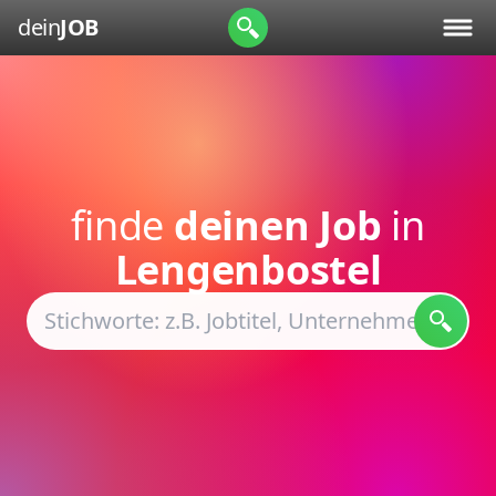
dein
JOB
finde
deinen Job
in
Lengenbostel