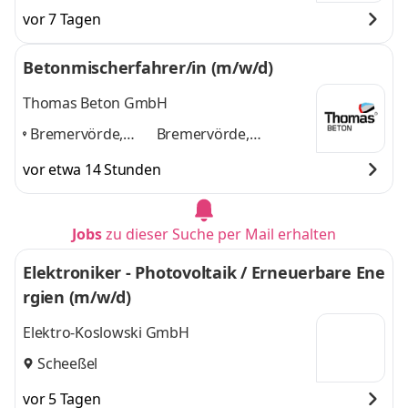
vor 7 Tagen
Betonmischerfahrer/in (m/w/d)
Thomas Beton GmbH
Bremervörde,
Bremervörde,
Buxtehude,
Buxtehude, Nordholz,
vor etwa 14 Stunden
Nordholz,
Scheeßel, Bremen
und
Scheeßel,
2 weitere
Bremen
,
Jobs
zu dieser Suche per Mail erhalten
Elektroniker - Photovoltaik / Erneuerbare Ene
rgien (m/w/d)
Elektro-Koslowski GmbH
Scheeßel
vor 5 Tagen