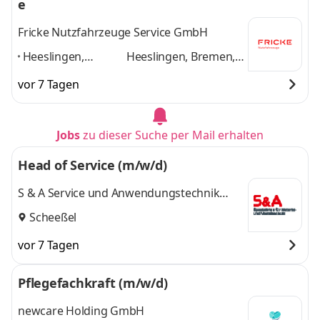
e
Fricke Nutzfahrzeuge Service GmbH
Heeslingen,
Heeslingen, Bremen,
Bremen,
Bremerhaven,
vor 7 Tagen
Bremerhaven,
Handewitt bei
Handewitt bei
Flensburg, Bad
Flensburg, Bad
Fallingbostel,
Jobs
zu dieser Suche per Mail erhalten
Fallingbostel,
Neumünster
und 4
Neumünster
,
weitere
Head of Service (m/w/d)
S & A Service und Anwendungstechnik
GmbH
Scheeßel
vor 7 Tagen
Pflegefachkraft (m/w/d)
newcare Holding GmbH