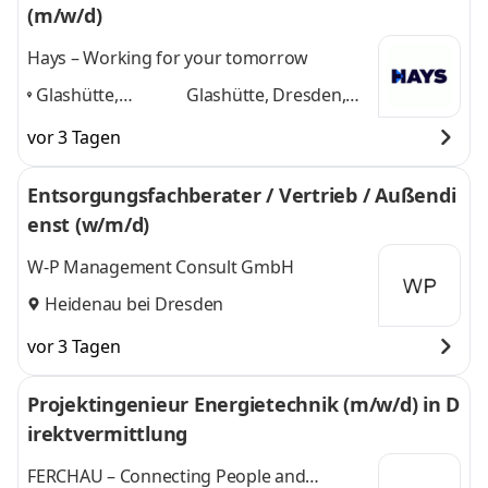
(m/w/d)
Hays – Working for your tomorrow
Glashütte,
Glashütte, Dresden,
Dresden, Pirna,
Pirna, Dippoldiswalde,
vor 3 Tagen
Dippoldiswalde,
Heidenau
und 3
Heidenau
,
weitere
Entsorgungsfachberater / Vertrieb / Außendi
enst (w/m/d)
W-P Management Consult GmbH
Heidenau bei Dresden
vor 3 Tagen
Projektingenieur Energietechnik (m/w/d) in D
irektvermittlung
FERCHAU – Connecting People and