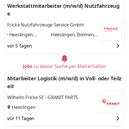
Werkstattmitarbeiter (m/w/d) Nutzfahrzeug
e
Fricke Nutzfahrzeuge Service GmbH
Heeslingen,
Heeslingen, Bremen,
Bremen,
Bremerhaven,
vor 5 Tagen
Bremerhaven,
Handewitt bei
Handewitt bei
Flensburg, Bad
Flensburg, Bad
Fallingbostel,
Jobs
zu dieser Suche per Mail erhalten
Fallingbostel,
Neumünster
und 4
Neumünster
,
weitere
Mitarbeiter Logistik (m/w/d) in Voll- oder Teilz
eit
Wilhelm Fricke SE - GRANIT PARTS
Heeslingen
vor 11 Tagen