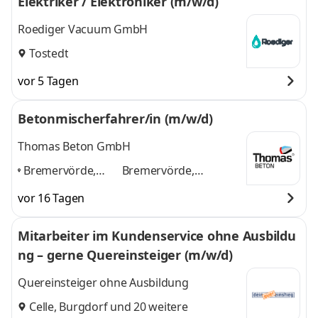
Elektriker / Elektroniker (m/w/d)
Roediger Vacuum GmbH
Tostedt
vor 5 Tagen
Betonmischerfahrer/in (m/w/d)
Thomas Beton GmbH
Bremervörde,
Bremervörde,
Buxtehude,
Buxtehude, Nordholz,
vor 16 Tagen
Nordholz,
Scheeßel, Bremen
und
Scheeßel,
2 weitere
Mitarbeiter im Kundenservice ohne Ausbildu
Bremen
,
ng – gerne Quereinsteiger (m/w/d)
Quereinsteiger ohne Ausbildung
Celle
,
Burgdorf
und 20 weitere