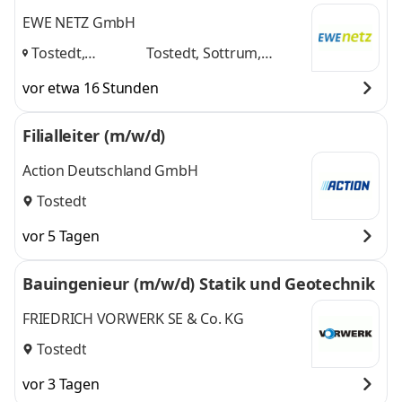
EWE NETZ GmbH
Tostedt,
Tostedt, Sottrum,
Sottrum,
Bremervörde
und 1
vor etwa 16 Stunden
Bremervörde
,
weitere
Filialleiter (m/w/d)
Action Deutschland GmbH
Tostedt
vor 5 Tagen
Bauingenieur (m/w/d) Statik und Geotechnik
FRIEDRICH VORWERK SE & Co. KG
Tostedt
vor 3 Tagen