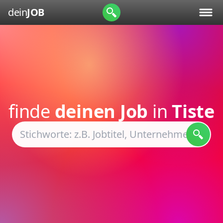
dein
JOB
finde
deinen Job
in
Tiste