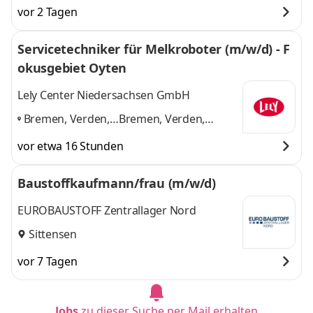
vor 2 Tagen
Servicetechniker für Melkroboter (m/w/d) - F
okusgebiet Oyten
Lely Center Niedersachsen GmbH
Bremen, Verden,
Bremen, Verden,
Sittensen,
Sittensen, Rotenburg,
vor etwa 16 Stunden
Rotenburg,
Sulingen
und 1 weitere
Sulingen
,
Baustoffkaufmann/frau (m/w/d)
EUROBAUSTOFF Zentrallager Nord
Sittensen
vor 7 Tagen
Jobs
zu dieser Suche per Mail erhalten