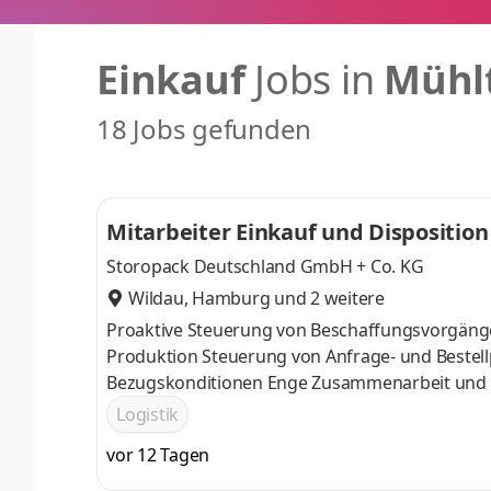
Einkauf
Jobs in
Mühl
18 Jobs gefunden
Mitarbeiter Einkauf und Dispositio
Storopack Deutschland GmbH + Co. KG
Wildau
,
Hamburg
und 2 weitere
Proaktive Steuerung von Beschaffungsvorgäng
Produktion Steuerung von Anfrage- und Bestell
Bezugskonditionen Enge Zusammenarbeit und K
unseren Produktionswerken Gewährleistung eine
Logistik
Optimierung der Einkaufs- und Beschaffungspr
vor 12 Tagen
abgeschlossene kaufmännische Berufsausbildun