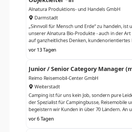
Alnatura Produktions- und Handels GmbH
Darmstadt
„Sinnvoll für Mensch und Erde“ zu handeln, ist
unserer Alnatura Bio-Produkte - auch in der Art
auf ganzheitliches Denken, kundenorientierte
des über 30-köpfigen Bereichs Bau und Immobil
vor 13 Tagen
Nichthandelsware als auch die Umsetzung von
übernimmt und koordiniert der Bereich Bau und
Junior / Senior Category Manager (
Märkte und Zentralstandorte. In Vollzeit (40
Reimo Reisemobil-Center GmbH
Weiterstadt
Camping ist für uns kein Job, sondern pure Lei
der Spezialist für Campingbusse, Reisemobile u
begeistern wir Kunden in über 70 Ländern. An u
arbeiten über 270 Kolleginnen und Kollegen tä
vor 6 Tagen
wollen wir teilen. Und hier kommen Sie ins Spie
strategischen Kopf mit Macher-Mentalität als J