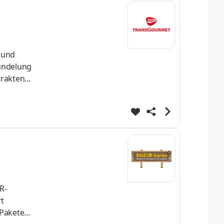
 und
ündelung
rakten.
elagerten
meldet,
der
t
Pakete.