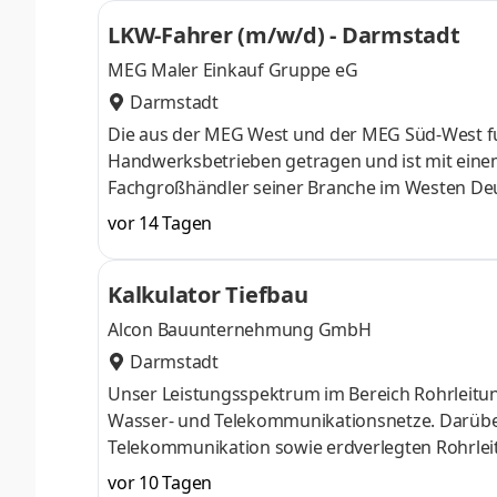
LKW-Fahrer (m/w/d) - Darmstadt
MEG Maler Einkauf Gruppe eG
Darmstadt
Die aus der MEG West und der MEG Süd-West fu
Handwerksbetrieben getragen und ist mit eine
Fachgroßhändler seiner Branche im Westen Deu
der Industrie und beweisen das täglich in 65 S
vor 14 Tagen
Erfolgsgeschichte mit Ihnen weiterschreiben z
sofort einen LKW-Fahrer (m/w/d) - Darmstadt 
Kalkulator Tiefbau
dem Maler- und Lackiererbereich sowie Trocke
Alcon Bauunternehmung GmbH
Darmstadt
Unser Leistungsspektrum im Bereich Rohrleitun
Wasser- und Telekommunikationsnetze. Darübe
Telekommunikation sowie erdverlegten Rohrlei
Selbstständige Kalkulation von Tiefbauarbeite
vor 10 Tagen