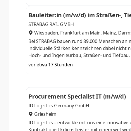
vollständige Erstellung der Angebotsbearbei
von Bauleitung, Einkauf, Arbeitsvorbereitung 
Bauleiter:in (m/w/d) im Straßen-, Ti
und AngebotskalkulationProfil Abgeschlossene
STRABAG RAIL GMBH
Wiesbaden, Frankfurt am Main, Mainz, Darm
Bei STRABAG bauen rund 89.000 Menschen an meh
individuelle Stärken kennzeichnen dabei nicht 
Hoch- und Ingenieurbau, Straßen- und Tiefbau,
Projektentwicklung oder im Gebäudemanagement
vor etwa 17 Stunden
Bautechnologiekonzern Europas zu werden. Chanc
dessen, was uns als Unternehmen ausmacht und
partnerschaftlich um und wachsen an neuen A
Procurement Specialist IT (m/w/d)
ID Logistics Germany GmbH
Griesheim
ID Logistics – entwickle mit uns eine innovative 
Kontraktlogistikdienstleister mit einem weltwei