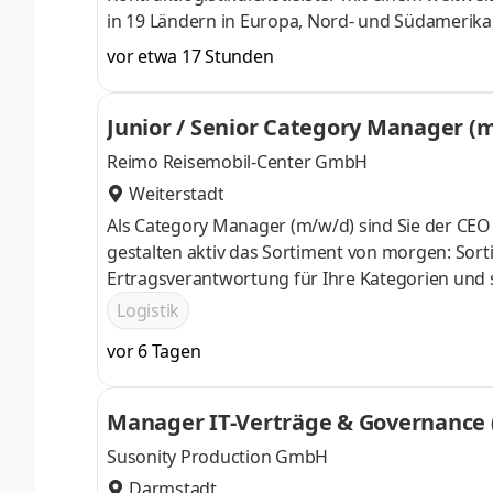
in 19 Ländern in Europa, Nord- und Südamerika, 
4.800 davon in Deutschland. Mit einem ausgewo
vor etwa 17 Stunden
Kommissionierung, Health Care, FMCG und dem E
und innovative Logistiklösungen. Wir setzen a
Junior / Senior Category Manager (
Teamwork. Du bist ein Verhandlungstalent
Reimo Reisemobil-Center GmbH
Weiterstadt
Als Category Manager (m/w/d) sind Sie der CEO 
gestalten aktiv das Sortiment von morgen: Sort
Ertragsverantwortung für Ihre Kategorien und
Sortimentsgestaltung: In enger Abstimmung mit
Logistik
Produktportfolio zusammen. Trendscouting & I
vor 6 Tagen
sowie Kundenbedürfnisse und spüren die Camp
Manager IT-Verträge & Governance
Susonity Production GmbH
Darmstadt