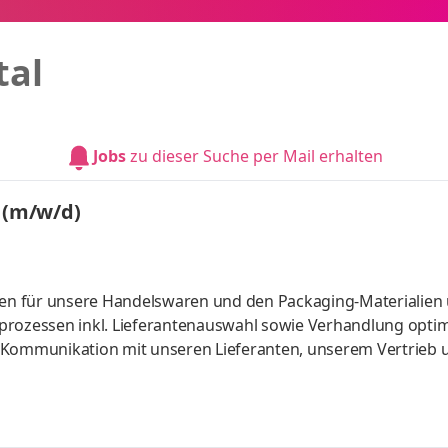
tal
Jobs
zu dieser Suche per Mail erhalten
n (m/w/d)
en für unsere Handelswaren und den Packaging-Materialien
prozessen inkl. Lieferantenauswahl sowie Verhandlung opti
ommunikation mit unseren Lieferanten, unserem Vertrieb 
r einheitlichen Material- und Lieferantendatenstruktur
ozesse sowie Bearbeitung von Reklamationen, Erfolgreich
g oder ähnliche Qualifikation