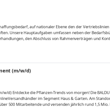
erstadt Aufg
affungsbedarf, auf nationaler Ebene den der Vertriebslinien
chaften. Unsere Hauptaufgaben umfassen neben der Bedarfsb
verhandlungen, den Abschluss von Rahmenverträgen und Kont
und stellen dabei insbesondere die vorgelagerten und nachg
rent festgehalten, die Abschlüsse an die Konditionspflege ge
rhalt auf. Sie haben die Verantwortung für das Monitoring 
ment (m/w/d)
nlineVersandhändler im Segment Haus & Garten. Am Standor
ber 500 Mitarbeitende und versenden jährlich rund 1,5 Mio. 