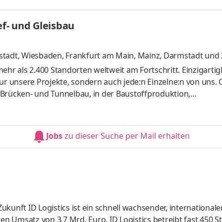
tungErstellung von Aufmaßen und Rechnungen durch Unterstü
und AbrechnungErstellung und Pflege der Stammdaten für die 
ef- und Gleisbau
s Studium im Bauingenieurwesen,
stadt
,
Wiesbaden, Frankfurt am Main, Mainz, Darmstadt
und 
r als 2.400 Standorten weltweit am Fortschritt. Einzigartig
nur unsere Projekte, sondern auch jede:n Einzelne:n von uns.
 Brücken- und Tunnelbau, in der Baustoffproduktion,
 – wir denken Bauen weiter, um der innovativste und nachh
engleichheit, Vielfalt und Inklusion sind integrale Bestandt
 wie wir arbeiten. Gemeinsam setzen wir Vorhaben erfolgre
Jobs
zu dieser Suche per Mail erhalten
ufga
Zukunft ID Logistics ist ein schnell wachsender, internationale
ten Umsatz von 3,7 Mrd. Euro. ID Logistics betreibt fast 450 