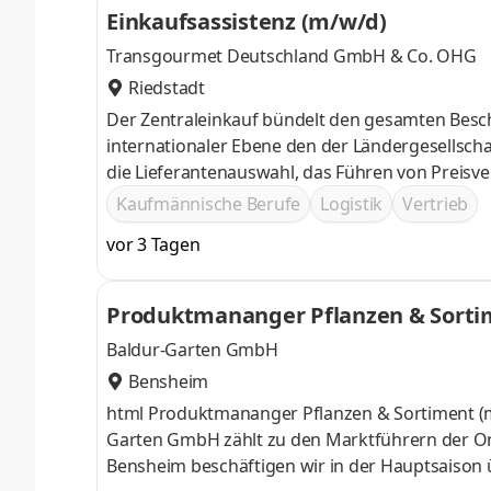
Einkaufsassistenz (m/w/d)
Berufserfahrene, Berufseinsteiger | 64331 Weit
Transgourmet Deutschland GmbH & Co. OHG
Riedstadt
Der Zentraleinkauf bündelt den gesamten Besch
internationaler Ebene den der Ländergesells
die Lieferantenauswahl, das Führen von Preis
Sie begleiten den kompletten Einkaufsprozess 
Kaufmännische Berufe
Logistik
Vertrieb
Prozesse sicher. Die Ergebnisse werden transpa
vor 3 Tagen
bei Rechnungsdifferenzen klären wir den Sachve
Kontraktmengen-Reichweiten und das Ein
Produktmananger Pflanzen & Sorti
Baldur-Garten GmbH
Bensheim
html Produktmananger Pflanzen & Sortiment (m/w/d) Entdecke die Pflanzen-Trends von morgen! Die BALDUR-
Garten GmbH zählt zu den Marktführern der O
Bensheim beschäftigen wir in der Hauptsaison ü