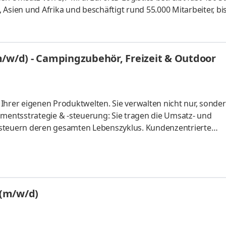
Asien und Afrika und beschäftigt rund 55.000 Mitarbeiter, bi
genen Kundenportfolio aus Handel, Industrie, Detail-
-Commerce – Sektor, bietet ID Logistics den Kunden automa
uf Nachhaltigkeit in unserem Handeln, Chancengerechtigkeit 
m/w/d) - Campingzubehör, Freizeit & Outdoor
Ihrer eigenen Produktwelten. Sie verwalten nicht nur, sonde
imentsstrategie & -steuerung: Sie tragen die Umsatz- und
 steuern deren gesamten Lebenszyklus. Kundenzentrierte
 dem Vertrieb stellen Sie ein marktgerechtes, begeisterndes
nnovation: Sie haben das Ohr am Markt, analysieren Wettbe
ing-Trends von morgen auf.
 (m/w/d)