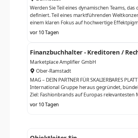
Werden Sie Teil eines dynamischen Teams, das 
definiert. Teil eines marktführenden Weltkonzer
einem klaren Fokus auf hochwertige Effektpigme
die Möglichkeit, Ihre Fähigkeiten in einem ins
vor 10 Tagen
renommierte Marken wie Iriodin®, Colorstream
mit einer fairen Vergütung, umfassenden Sozia
Finanzbuchhalter - Kreditoren / R
und gestalten Sie die brilliante
Marketplace Amplifier GmbH
Ober-Ramstadt
MAG – DEIN PARTNER FÜR SKALIERBARES PLATTFO
International Gruppe heraus gegründet, bünde
Ziel: Fashionbrands auf Europas relevantesten 
UNS AUS Ein ganzheitliches Setup, das alle rel
vor 10 Tagen
Marketing bis hin zu datenbasierter Steuerung
operative Umsetzung – für maximale Skalierbar
Amazon & Co. FAKTENCHECK 75 Marken betreu
Objektleiter *in