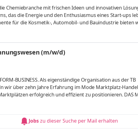
die Chemiebranche mit frischen Ideen und innovativen Lösu
ns, das die Energie und den Enthusiasmus eines Start-ups leb
nte für die Kosmetik-, Automobil- und Bauindustrie bieten w
pirierenden Umfeld zu entfalten. Unsere Produktpalette umfas
® und Ronastar®. Dabei respektieren wir den Chemie-Tarifv
lleistungen und gezielte persönliche Förderung. Kommen Sie
echnungswesen (m/w/d)
RM-BUSINESS. Als eigenständige Organisation aus der TB
ln wir über zehn Jahre Erfahrung im Mode Marktplatz-Handel
Marktplätzen erfolgreich und effizient zu positionieren. DAS
evanten Prozesse abbildet – von Einkauf über Content, Operat
. Wir kaufen direkt bei der Brand ein und übernehmen die ge
keit und Performance auf Plattformen wie Zalando, About Yo
Jobs
zu dieser Suche per Mail erhalten
e