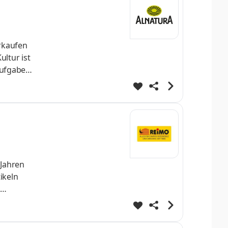
erkaufen
ltur ist
aufgaben
Zudem
50
 Jahren
ikeln
aft