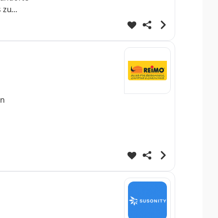
s zu
tisierte
und
rn
werber