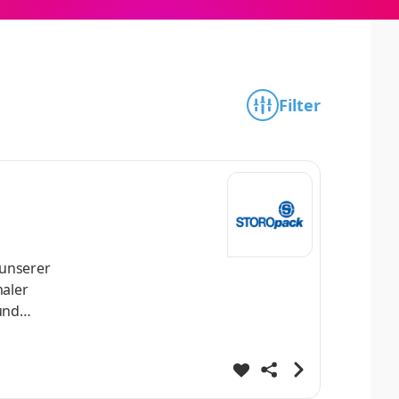
Filter
 unserer
maler
und