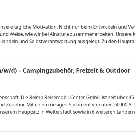
 unsere tägliche Motivation. Nicht nur beim Entwickeln und V
 und Weise, wie wir bei Alnatura zusammenarbeiten. Unsere Ku
s Handeln und Selbstverantwortung ausgelegt. Zu den Haupt
ien zählt die Gestaltung und Marktplanung, der Einkauf von
 Neu- und Umbauten unserer Alnatura Super Natur Märkte. 
 Immobilien den Betrieb und die Instandhaltung der über 1
m/w/d) – Campingzubehör, Freizeit & Outdoor
denschaft! Die Reimo Reisemobil-Center GmbH ist seit über 45
nd Zubehör. Mit einem riesigen Sortiment von über 24.000 Art
nserem Hauptsitz in Weiterstadt sowie in 6 weiteren Ländern
glich daran, Urlaubsträume wahr zu machen. Diese Leidensch
l! Für unser Headquarter in Weiterstadt suchen wir einen
unior / Senior Category Manager (m/w/d) Verwaltung |