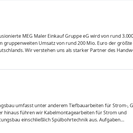
sionierte MEG Maler Einkauf Gruppe eG wird von rund 3.00
m gruppenweiten Umsatz von rund 200 Mio. Euro der größte
tschlands. Wir verstehen uns als starker Partner des Handw
tandorten in fünf Bundesländern. Wir freuen uns darauf unser
u können. Wir suchen zur Verstärkung unseres Teams in Dar
Aufgaben Belieferung unserer regionalen Kunden mit Produkt
nbau- und Put
gsbau umfasst unter anderem Tiefbauarbeiten für Strom-, G
r hinaus führen wir Kabelmontagearbeiten für Strom und
tungsbau einschließlich Spülbohrtechnik aus. Aufgaben
nMitwirkung bei AkquisitionstätigkeitenTermingerechte und