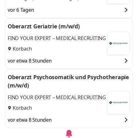
München,
Frankfurt, Leipzig,
vor 6 Tagen
Frankfurt, Leipzig,
Dresden,Hamburg,
Dresden,Hamburg,
Naumburg, Berlin,
Oberarzt Geriatrie (m/w/d)
Naumburg, Berlin,
Regensburg,
Regensburg,
Neckarsulm
und 8
FIND YOUR EXPERT – MEDICAL RECRUITING
Neckarsulm
,
weitere
Korbach
vor etwa 8 Stunden
Oberarzt Psychosomatik und Psychotherapie
(m/w/d)
FIND YOUR EXPERT – MEDICAL RECRUITING
Korbach
vor etwa 8 Stunden