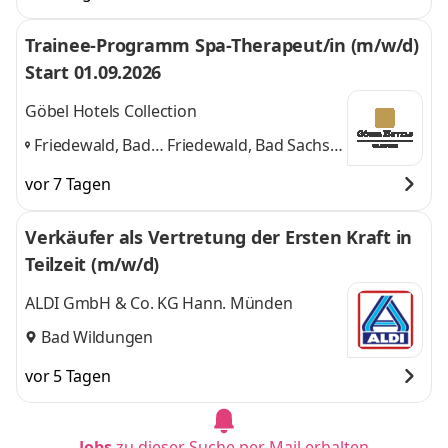
Trainee-Programm Spa-Therapeut/in (m/w/d)
Start 01.09.2026
Göbel Hotels Collection
Friedewald, Bad
Friedewald, Bad Sachsa,
Sachsa, Bad
Bad Wildungen
und 1
vor 7 Tagen
Wildungen
,
weitere
Verkäufer als Vertretung der Ersten Kraft in
Teilzeit (m/w/d)
ALDI GmbH & Co. KG Hann. Münden
Bad Wildungen
vor 5 Tagen
Jobs
zu dieser Suche per Mail erhalten