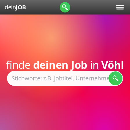
dein
JOB
finde
deinen Job
in
Vöhl