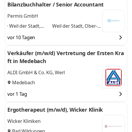
Bilanzbuchhalter / Senior Accountant
Permis GmbH
Weil der Stadt,
Weil der Stadt, Ober-
Ober-Ramstadt,
Ramstadt, Moos,
vor 10 Tagen
Moos, Saarlouis,
Saarlouis, Wiesbaden,
Wiesbaden,
Tuttlingen, Korbach,
Verkäufer (m/w/d) Vertretung der Ersten Kra
Tuttlingen,
Dürmentingen
und 6
ft in Medebach
Korbach,
weitere
Dürmentingen
,
ALDI GmbH & Co. KG, Werl
Medebach
vor 1 Tag
Ergotherapeut (m/w/d), Wicker Klinik
Wicker Kliniken
Bad Wildungen