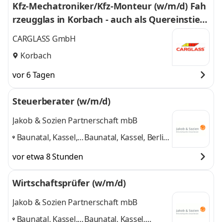
Kfz-Mechatroniker/Kfz-Monteur (w/m/d) Fah
rzeugglas in Korbach - auch als Quereinstieg
- 3010
CARGLASS GmbH
Korbach
vor 6 Tagen
Steuerberater (w/m/d)
Jakob & Sozien Partnerschaft mbB
Baunatal, Kassel,
Baunatal, Kassel, Berlin,
Berlin, Korbach,
Korbach,
vor etwa 8 Stunden
Großalmerode
,
Großalmerode
und 3
weitere
Wirtschaftsprüfer (w/m/d)
Jakob & Sozien Partnerschaft mbB
Baunatal, Kassel,
Baunatal, Kassel,