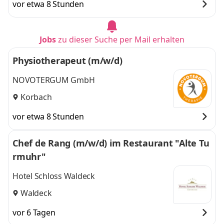
vor etwa 8 Stunden
Großalmerode,
Großalmerode, Berlin
Berlin
,
und 3 weitere
Jobs
zu dieser Suche per Mail erhalten
Physiotherapeut (m/w/d)
NOVOTERGUM GmbH
Korbach
vor etwa 8 Stunden
Chef de Rang (m/w/d) im Restaurant "Alte Tu
rmuhr"
Hotel Schloss Waldeck
Waldeck
vor 6 Tagen