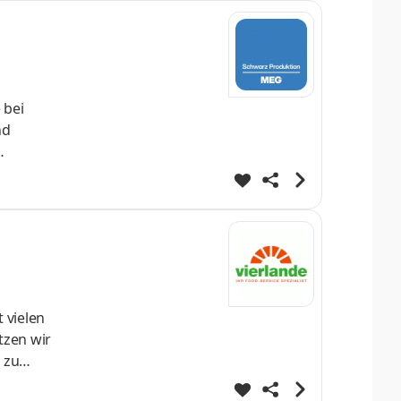
 bei
nd
/m/d)
 bei der
d Pflege
 vielen
tzen wir
 zu