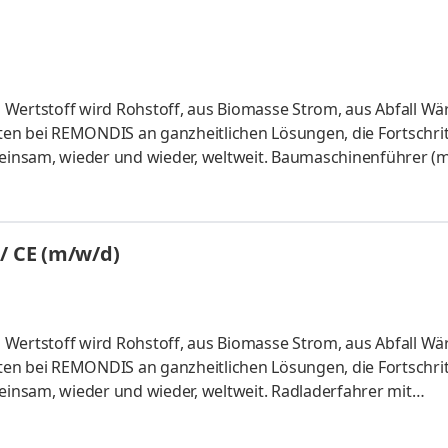
 Wertstoff wird Rohstoff, aus Biomasse Strom, aus Abfall Wä
en bei REMONDIS an ganzheitlichen Lösungen, die Fortschri
insam, wieder und wieder, weltweit. Baumaschinenführer (
Aufgaben Sie sind für die ordnungsgemäße Annahme, Sortier
ig Dafür transportieren Sie die Materialien mit dem Radlade
nlagen, Containern und LKW´s Von der Pflege über
/ CE (m/w/d)
 – zuverläs
 Wertstoff wird Rohstoff, aus Biomasse Strom, aus Abfall Wä
en bei REMONDIS an ganzheitlichen Lösungen, die Fortschri
nsam, wieder und wieder, weltweit. Radladerfahrer mit
tz Stellen-Nr.: 181148 Aufgaben Sie sind für die ordnungsgem
denen Materialien zuständig Dafür transportieren Sie die