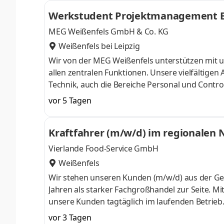
Werkstudent Projektmanagement B
MEG Weißenfels GmbH & Co. KG
Weißenfels bei Leipzig
Wir von der MEG Weißenfels unterstützen mit u
allen zentralen Funktionen. Unsere vielfältig
Technik, auch die Bereiche Personal und Controll
innovatives Arbeitsumfeld mit nachhaltigen 
vor 5 Tagen
Einsatzbereich: Bau Ort: Weißenfels Job-ID: 1
Überwachung der Bauausführung und der Einhal
Kraftfahrer (m/w/d) im regionalen
des Terminplans sowie der Überwachung von M
Vierlande Food-Service GmbH
Weißenfels
Wir stehen unseren Kunden (m/w/d) aus der Ge
Jahren als starker Fachgroßhandel zur Seite. Mi
unsere Kunden tagtäglich im laufenden Betrieb. 
überzeugen. Wir bieten dir die Chance, Teil e
vor 3 Tagen