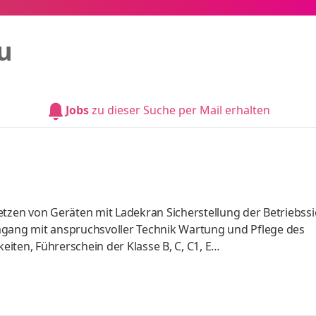
u
Jobs
zu dieser Suche per Mail erhalten
en von Geräten mit Ladekran Sicherstellung der Betriebssi
ang mit anspruchsvoller Technik Wartung und Pflege des
iten, Führerschein der Klasse B, C, C1, E
erforderlich Deutschkenntnisse in Wort und Schrift
t und Belastbarkeit