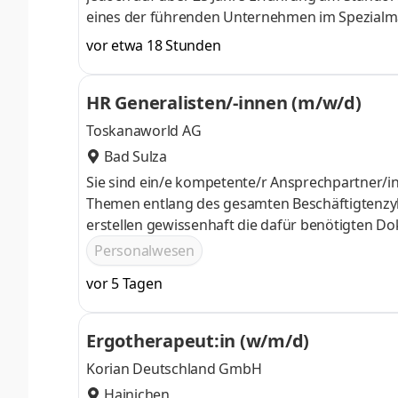
eines der führenden Unternehmen im Spezialma
Lösungen für unsere Kunden und Partner. Als Te
vor etwa 18 Stunden
Herstellung von Maschinen und Anlagen für Flüs
den internationalen Markt. Im Zuge unseres ko
HR Generalisten/-innen (m/w/d)
neue Positionen, um unsere erfolgreiche Entwi
Toskanaworld AG
Bad Sulza
Sie sind ein/e kompetente/r Ansprechpartner/in
Themen entlang des gesamten Beschäftigtenzyk
erstellen gewissenhaft die dafür benötigten D
begleiten die noch ganz frische Einführung u
Personalwesen
hierdurch die Möglichkeit, die Prozesse gemeins
vor 5 Tagen
Ergotherapeut:in (w/m/d)
Korian Deutschland GmbH
Hainichen