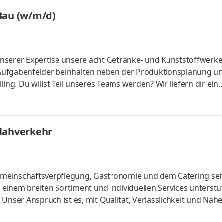
au (w/m/d)
nserer Expertise unsere acht Getränke- und Kunststoffwerke
en Aufgabenfelder beinhalten neben der Produktionsplanung u
ing. Du willst Teil unseres Teams werden? Wir liefern dir ein
Entwicklungschancen. Werkstudent Projektmanagement Bau (w
8399 Aufgaben Unterstützung des Projektmanagements vor Ort
tung von Qualitätsstandards Mitarbeit an der Erstellung un
 Nahverkehr
eil
meinschaftsverpflegung, Gastronomie und dem Catering seit
t einem breiten Sortiment und individuellen Services unterstü
Unser Anspruch ist es, mit Qualität, Verlässlichkeit und Nähe
ines engagierten Teams zu werden, spannende Aufgaben zu