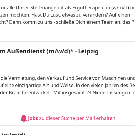
für alle Unser Stellenangebot als Ergotherapeut:in (w/m/d) ri
setzen möchten. Hast Du Lust, etwas zu verändern? Auf einen
acht? Dann komm zu uns - schließe Dich einem Team an, das P
it in seiner Einzigartigkeit achten.“ Das ist die zentrale Aufgabe
utschland GmbH täglich nachgehen. Verbunden durch gemein
g – stehen wir fest an der Seite unserer Pflegebedürftigen u
m Außendienst (m/w/d)* - Leipzig
 auf die Vermietung, den Verkauf und Service von Maschinen un
uf eine einzigartige Art und Weise. In den vielen Jahren des B
e der Branche entwickelt. Mit insgesamt 23 Niederlassungen i
d über 1000 Mitarbeitern bedienen wir weltweit unsere Kun
arten- & Landschaftsbau, Events uvm. Aufgaben Vermietung un
ektakquise Bestandskundenbetreuung Preiskalkulationen A
Jobs
zu dieser Suche per Mail erhalten
n (w/m/d)