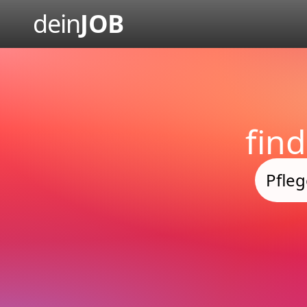
dein
JOB
fin