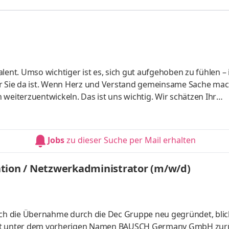
chen Markt weiterzuentwickeln – persönlich und beruflich. 
verlässigen Kraftfahrer (m/w/d), der unsere Kunden pünktl
italent. Umso wichtiger ist es, sich gut aufgehoben zu fühlen –
ür Sie da ist. Wenn Herz und Verstand gemeinsame Sache ma
weiterzuentwickeln. Das ist uns wichtig. Wir schätzen Ihr
zige Art und bieten Ihnen einen sinnstiftenden Job mit Zuku
em. AVR DWBO Anlage Johanniter + Zulage in Höhe von 150,- E
eitpunkt Art der Anstellung: Teilzeit Stundenumfang: 30 Bef
Jobs
zu dieser Suche per Mail erhalten
ation / Netzwerkadministrator (m/w/d)
h die Übernahme durch die Dec Gruppe neu gegründet, blic
ort unter dem vorherigen Namen BAUSCH Germany GmbH zurü