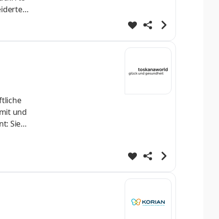
iderte
als auch
affen
tliche
mit und
t: Sie
n