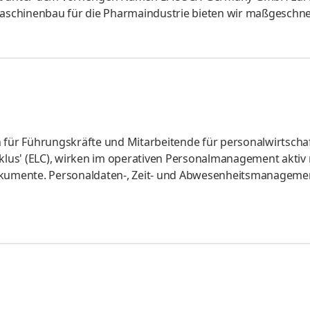
schinenbau für die Pharmaindustrie bieten wir maßgeschne
il der international agierenden Dec-Gruppe sind wir auf die
sigkeiten spezialisiert und bedienen sowohl den nationalen 
ntinuierlichen Wachstums erweitern wir unser Team und sch
cklung weit
 für Führungskräfte und Mitarbeitende für personalwirtschaf
lus' (ELC), wirken im operativen Personalmanagement aktiv 
okumente. Personaldaten-, Zeit- und Abwesenheitsmanagemen
nserer Personalmanagementsoftware (rexx systems) und habe
chaftlich neu zu definieren