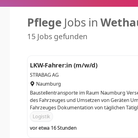
Pflege
Jobs in
Wetha
15 Jobs gefunden
LKW-Fahrer:in (m/w/d)
STRABAG AG
Naumburg
Baustellentransporte im Raum Naumburg Versetz
des Fahrzeuges und Umsetzen von Geräten Umg
Fahrzeuges Dokumentation von täglichen Tätigke
Fahrerqualifizierungsnachweis Ladekranschein 
Logistik
Eigenverantwortung, Flexibilität, Zuverlässigkei
vor etwa 16 Stunden