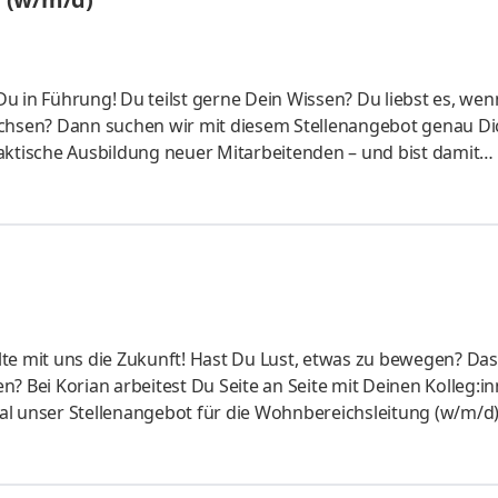
 Du in Führung! Du teilst gerne Dein Wissen? Du liebst es, we
sen? Dann suchen wir mit diesem Stellenangebot genau Dic
aktische Ausbildung neuer Mitarbeitenden – und bist damit
t Du Lust, Aufgaben als Praxisanleitung (w/m/d) zu übernehme
tun, die uns anvertraut werden? Als Praxisanleiter:in (w/m
er:innen. Für alle, die uns am Herzen liegen. Das bringst Du
lte mit uns die Zukunft! Hast Du Lust, etwas zu bewegen? Da
? Bei Korian arbeitest Du Seite an Seite mit Deinen Kolleg:in
l unser Stellenangebot für die Wohnbereichsleitung (w/m/d) 
übernimmst Du Verantwortung – und tust Gutes. Das bringst D
en keine WBL-Stellenangebote für irgendjemanden. Wir suchen
ereichsleiter:in (w/m/d) mitbringen. Nach Menschen, die das