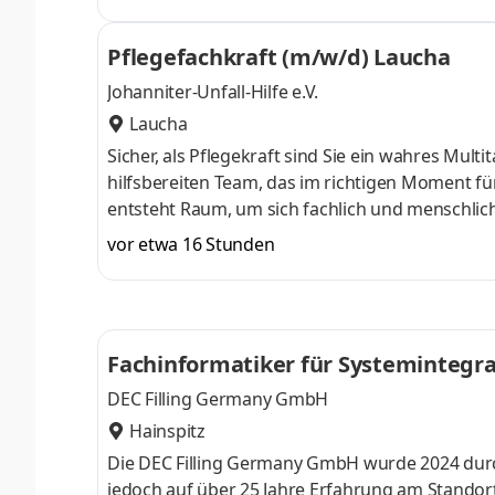
übernehmen und dich in einem abwechslungsrei
suchen zum nächstmöglichen Zeitpunkt einen zu
Pflegefachkraft (m/w/d) Laucha
freundlich beliefert – bei planbaren, familie
Johanniter-Unfall-Hilfe e.V.
Laucha
Sicher, als Pflegekraft sind Sie ein wahres Mult
hilfsbereiten Team, das im richtigen Moment f
entsteht Raum, um sich fachlich und menschlich 
Wertebewusstsein ebenso sehr wie Ihre warmher
vor etwa 16 Stunden
Einsatzort: Laucha Gehaltsinformation: EG 7 g
brutto Besetzungsdatum: zum nächstmöglichen Z
unbefristet Stellen-ID: J000034010Jo
Fachinformatiker für Systemintegr
DEC Filling Germany GmbH
Hainspitz
Die DEC Filling Germany GmbH wurde 2024 durc
jedoch auf über 25 Jahre Erfahrung am Stand