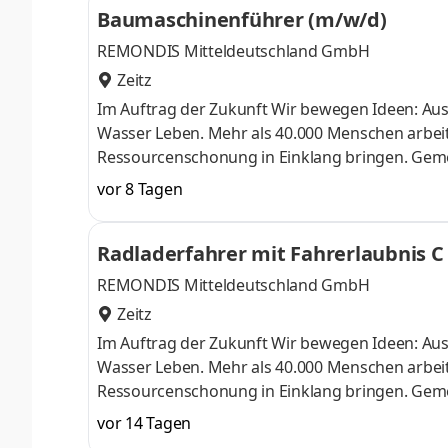
Baumaschinenführer (m/w/d)
unserer Bewohner:innen
REMONDIS Mitteldeutschland GmbH
Zeitz
Im Auftrag der Zukunft Wir bewegen Ideen: Aus
Wasser Leben. Mehr als 40.000 Menschen arbeit
Ressourcenschonung in Einklang bringen. Geme
Niederlassung Weißenfels Stellen-Nr.: 182744 
vor 8 Tagen
Trennung von verschiedenen Materialien zuständ
sorgen für die ordnungsgemäße Beladung von A
Radladerfahrer mit Fahrerlaubnis C 
Wartungsarbeiten bis hin zu Kleinstreparaturen
REMONDIS Mitteldeutschland GmbH
Zeitz
Im Auftrag der Zukunft Wir bewegen Ideen: Aus
Wasser Leben. Mehr als 40.000 Menschen arbeit
Ressourcenschonung in Einklang bringen. Gemei
Fahrerlaubnis C / CE (m/w/d) Niederlassung Zei
vor 14 Tagen
Annahme, Sortierung und Trennung von verschie