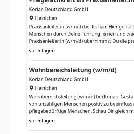
Korian Deutschland GmbH
Hainichen
Praxisanleiter:in (w/m/d) bei Korian: Hier gehst
Menschen durch Deine Führung lernen und wach
Praxisanleiter:in (w/m/d) übernimmst Du die pr
Wegbereiter:in, Mentor:in und vieles mehr. Has
vor 6 Tagen
etwas bewegen? Möchtest Du Gutes für Menschen 
Du da – für unsere Bewohner:innen und Mitarbeit
Wohnbereichsleitung (w/m/d)
Job als Praxisanleitung (w/m
Korian Deutschland GmbH
Hainichen
Wohnbereichsleitung (w/m/d) bei Korian: Gesta
von unzähligen Menschen positiv zu beeinflussen
pflegebedürftige Menschen. Schau Dir gleich ma
Als Wohnbereichsleiter:in (w/m/d) bei Korian 
vor 6 Tagen
Wohnbereichsleiter:in (w/m/d) mit Wir schreib
nach Menschen, die alles für den Job als Wohnb