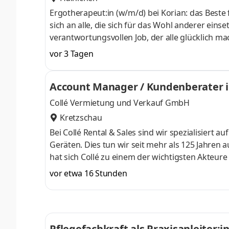
Ergotherapeut:in (w/m/d) bei Korian: das Beste 
sich an alle, die sich für das Wohl anderer ein
verantwortungsvollen Job, der alle glücklich m
liebt und lebt. „Jeden in Zeiten der Verletzlichke
vor 3 Tagen
rund 22.000 Mitarbeiter:innen der Korian De
Werte – Vertrauen, Initiative und Verantwortun
Account Manager / Kundenberater i
auf ihre individuellen
Collé Vermietung und Verkauf GmbH
Kretzschau
Bei Collé Rental & Sales sind wir spezialisiert
Geräten. Dies tun wir seit mehr als 125 Jahren a
hat sich Collé zu einem der wichtigsten Akteur
Benelux-Ländern, Deutschland und Dänemark un
vor etwa 16 Stunden
den Sektoren Bau, Industrie, Infrastruktur, G
Maschinen und Fahrzeuge Neukunden- und Proj
Pflege und strategische Weiterentwic
Pflegefachkraft als Praxisanleiter:i