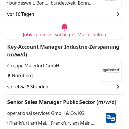
bundesweit, Bonn,
bundesweit, Bonn,
Frankfurt,
Frankfurt, Hamburg,
vor 10 Tagen
Hamburg,
München, Nürnberg,
München,
Ulm, Berlin, Leipzig
Nürnberg, Ulm,
und 6 weitere
Jobs
zu dieser Suche per Mail erhalten
Berlin, Leipzig
,
Key-Account Manager Industrie-Zerspanung
(m/w/d)
Gruppe Matzdorf GmbH
Nürnberg
vor etwa 8 Stunden
Senior Sales Manager Public Sector (m/w/d)
operational services GmbH & Co. KG
Frankfurt am Main,
Frankfurt am Main,