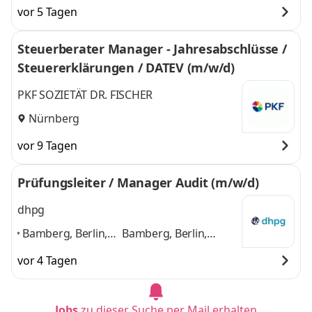
vor 5 Tagen
Steuerberater Manager - Jahresabschlüsse /
Steuererklärungen / DATEV (m/w/d)
PKF SOZIETÄT DR. FISCHER
Nürnberg
vor 9 Tagen
Prüfungsleiter / Manager Audit (m/w/d)
dhpg
Bamberg, Berlin,
Bamberg, Berlin,
Bremen,
Bremen,
vor 4 Tagen
Gummersbach,
Gummersbach, Köln,
Köln, Krefeld,
Krefeld, Nürnberg,
Nürnberg,
Stuttgart
und 6
Jobs
zu dieser Suche per Mail erhalten