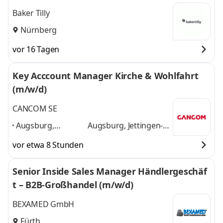
Baker Tilly
Nürnberg
vor 16 Tagen
Key Acccount Manager Kirche & Wohlfahrt
(m/w/d)
CANCOM SE
Augsburg,
Augsburg, Jettingen-
Jettingen-
Scheppach, München,
vor etwa 8 Stunden
Scheppach,
Nürnberg, Hannover,
München,
Frankfurt am Main
Senior Inside Sales Manager Händlergeschäf
Nürnberg,
und 4 weitere
t – B2B-Großhandel (m/w/d)
Hannover,
Frankfurt am
BEXAMED GmbH
Main
,
Fürth