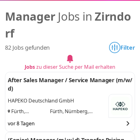
Manager
Jobs in
Zirndo
rf
82 Jobs gefunden
Filter
Jobs
zu dieser Suche per Mail erhalten
After Sales Manager / Service Manager (m/w/
d)
HAPEKO Deutschland GmbH
Fürth,
Fürth, Nürnberg,
Nürnberg,
Erlangen
und 1 weitere
vor 8 Tagen
Erlangen
,