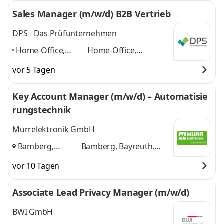
Sales Manager (m/w/d) B2B Vertrieb
DPS - Das Prüfunternehmen
Home-Office,
Home-Office,
Augsburg,
Augsburg, Nürnberg,
vor 5 Tagen
Nürnberg,
Regensburg, Furth im
Regensburg, Furth
Wald, Würzburg
und 3
Key Account Manager (m/w/d) – Automatisie
im Wald,
weitere
rungstechnik
Würzburg
,
Murrelektronik GmbH
Bamberg,
Bamberg, Bayreuth,
Bayreuth,
Nürnberg
und 1 weitere
vor 10 Tagen
Nürnberg
,
Associate Lead Privacy Manager (m/w/d)
BWI GmbH