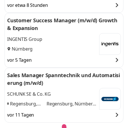
Berlin, Dresden,
Berlin, Dresden,
vor etwa 8 Stunden
Hamburg,
Hamburg, Leinfelden-
Leinfelden-
Echterdingen,
Customer Success Manager (m/w/d) Growth
Echterdingen,
München, Nürnberg
& Expansion
München,
und 5 weitere
Nürnberg
,
INGENTIS Group
Nürnberg
vor 5 Tagen
Sales Manager Spanntechnik und Automatisi
erung (m/w/d)
SCHUNK SE & Co. KG
Regensburg,
Regensburg, Nürnberg,
Nürnberg,
Passau
und 1 weitere
vor 11 Tagen
Passau
,