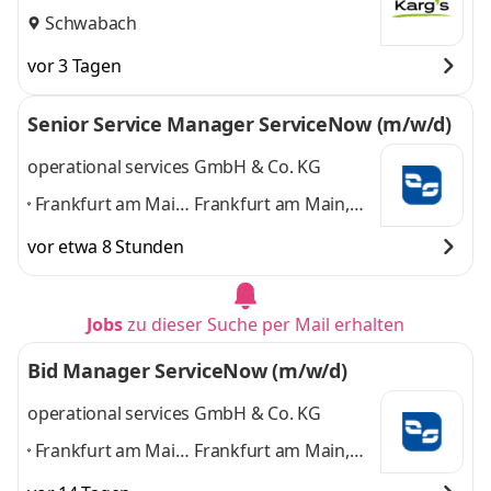
Schwabach
vor 3 Tagen
Senior Service Manager ServiceNow (m/w/d)
operational services GmbH & Co. KG
Frankfurt am Main,
Frankfurt am Main,
Berlin, Dresden,
Berlin, Dresden,
vor etwa 8 Stunden
Hamburg,
Hamburg, Leinfelden-
Leinfelden-
Echterdingen,
Echterdingen,
München, Nürnberg
Jobs
zu dieser Suche per Mail erhalten
München,
und 5 weitere
Nürnberg
,
Bid Manager ServiceNow (m/w/d)
operational services GmbH & Co. KG
Frankfurt am Main,
Frankfurt am Main,
Berlin, Dresden,
Berlin, Dresden,