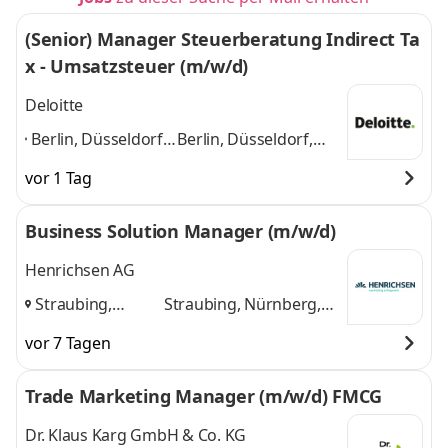
Stuttgart
,
weitere
(Senior) Manager Steuerberatung Indirect Ta
x - Umsatzsteuer (m/w/d)
Deloitte
Berlin, Düsseldorf,
Berlin, Düsseldorf,
Köln, Mannheim,
Köln, Mannheim,
vor 1 Tag
Frankfurt (Main),
Frankfurt (Main),
Hamburg,
Hamburg, Hannover,
Business Solution Manager (m/w/d)
Hannover,
München, Nürnberg
München,
und 7 weitere
Henrichsen AG
Nürnberg
,
Straubing,
Straubing, Nürnberg,
Nürnberg,
Dortmund
und 1
vor 7 Tagen
Dortmund
,
weitere
Trade Marketing Manager (m/w/d) FMCG
Dr. Klaus Karg GmbH & Co. KG