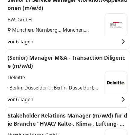
onen (m/w/d)
BWI GmbH
München, Nürnberg
München,
und
Nürnberg
vor 6 Tagen
(Senior) Manager M&A - Transaction Diligenc
e (m/w/d)
Deloitte
Berlin, Düsseldorf,
Berlin, Düsseldorf,
Köln, Leipzig,
Köln, Leipzig,
vor 6 Tagen
Frankfurt (Main),
Frankfurt (Main),
Hamburg,
Hamburg, Hannover,
Stakeholder Relations Manager (m/w/d) für d
Hannover,
München, Nürnberg,
ie Branche "HVAC/ Kälte-, Klima-, Lüftung- &
München,
Stuttgart
und 8
Nürnberg,
weitere
Wärmepumpentechnik"