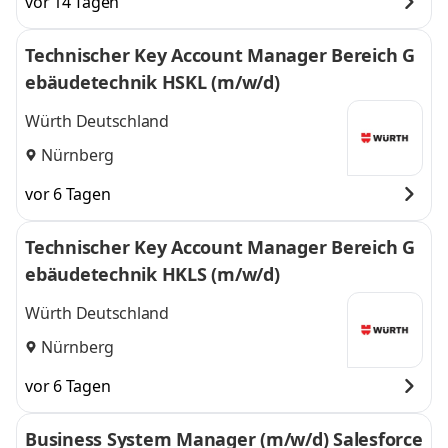
vor 14 Tagen
Hamburg,
Hamburg, Leinfelden-
Leinfelden-
Echterdingen,
Technischer Key Account Manager Bereich G
Echterdingen,
München, Nürnberg
ebäudetechnik HSKL (m/w/d)
München,
und 5 weitere
Nürnberg
,
Würth Deutschland
Nürnberg
vor 6 Tagen
Technischer Key Account Manager Bereich G
ebäudetechnik HKLS (m/w/d)
Würth Deutschland
Nürnberg
vor 6 Tagen
Business System Manager (m/w/d) Salesforce