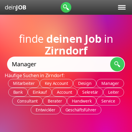
dein
JOB
finde
deinen Job
in
Zirndorf
Häufige Suchen in Zirndorf:
Mitarbeiter
Key Account
Design
Manager
Bank
Einkauf
Account
Sekretär
Leiter
Consultant
Berater
Handwerk
Service
Entwickler
Geschäftsführer