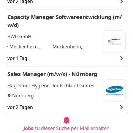
vor 2 Tagen
Capacity Manager Softwareentwicklung (m/
w/d)
BWI GmbH
Meckenheim,
Meckenheim,
Frankfurt,
Frankfurt, Hamburg,
vor 1 Tag
Hamburg,
Hannover, München,
Hannover,
Nürnberg, Ulm, Berlin,
Sales Manager (m/w/x) - Nürnberg
München,
Bonn, Leipzig
und 8
Nürnberg, Ulm,
weitere
Hagleitner Hygiene Deutschland GmbH
Berlin, Bonn,
Nürnberg
Leipzig
,
vor 2 Tagen
Jobs
zu dieser Suche per Mail erhalten