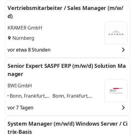
Vertriebsmitarbeiter / Sales Manager (m/w/
d)
KRAMER GmbH
Nürnberg
vor etwa 8 Stunden
Senior Expert SASPF ERP (m/w/d) Solution Ma
nager
BWI GmbH
Bonn, Frankfurt,
Bonn, Frankfurt,
Hamburg,
Hamburg, München,
vor 7 Tagen
München,
Nürnberg, Ulm, Berlin,
Nürnberg, Ulm,
Leipzig
und 6 weitere
System Manager (m/w/d) Windows Server / Ci
Berlin, Leipzig
,
trix-Basis