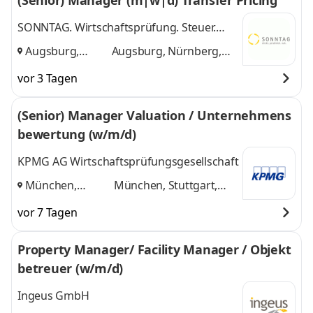
(Senior) Manager (m|w|d) Transfer Pricing
SONNTAG. Wirtschaftsprüfung. Steuer.
Recht.
Augsburg,
Augsburg, Nürnberg,
Nürnberg, Ulm
,
Ulm
und 1 weitere
vor 3 Tagen
(Senior) Manager Valuation / Unternehmens
bewertung (w/m/d)
KPMG AG Wirtschaftsprüfungsgesellschaft
München,
München, Stuttgart,
Stuttgart,
Nürnberg
und 1 weitere
vor 7 Tagen
Nürnberg
,
Property Manager/ Facility Manager / Objekt
betreuer (w/m/d)
Ingeus GmbH